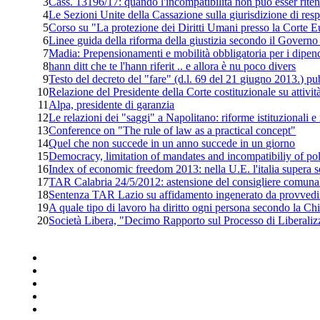
3
Cass. 13196/17: quando l'incompatibilità non può esser ritenu
4
Le Sezioni Unite della Cassazione sulla giurisdizione di resp
5
Corso su "La protezione dei Diritti Umani presso la Corte E
6
Linee guida della riforma della giustizia secondo il Govern
7
Madia: Prepensionamenti e mobilità obbligatoria per i dipen
8
hann ditt che te l'hann riferit .. e allora è nu poco divers
9
Testo del decreto del "fare" (d.l. 69 del 21 giugno 2013.) pu
10
Relazione del Presidente della Corte costituzionale su attivit
11
Alpa, presidente di garanzia
12
Le relazioni dei "saggi" a Napolitano: riforme istituzionali
13
Conference on "The rule of law as a practical concept"
14
Quel che non succede in un anno succede in un giorno
15
Democracy, limitation of mandates and incompatibiliy of poli
16
Index of economic freedom 2013: nella U.E. l'italia supera s
17
TAR Calabria 24/5/2012: astensione del consigliere comunale
18
Sentenza TAR Lazio su affidamento ingenerato da provvedi
19
A quale tipo di lavoro ha diritto ogni persona secondo la Chi
20
Società Libera, "Decimo Rapporto sul Processo di Liberalizz