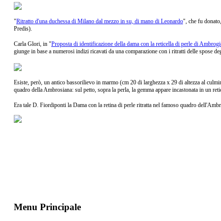
"
Ritratto d'una duchessa di Milano dal mezzo in su, di mano di Leonardo
", che fu donato
Predis).
Carla Glori, in "
Proposta di identificazione della dama con la reticella di perle di Ambrog
giunge in base a numerosi indizi ricavati da una comparazione con i ritratti delle spose degl
Esiste, però, un antico b
assorilievo in marmo (cm 20 di larghezza x 29 di altezza al culmin
quadro della Ambrosiana:
sul petto, sopra la perla, la gemma appare incastonata in un reti
Era tale D. Fiordiponti la Dama con la retina di perle ritratta nel famoso quadro dell'Amb
Menu Principale