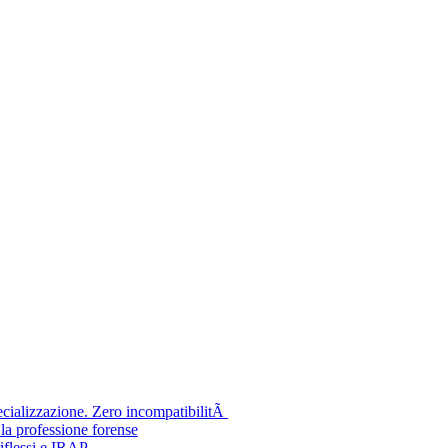
pecializzazione. Zero incompatibilitÃ
la professione forense
riflessi e IRAP