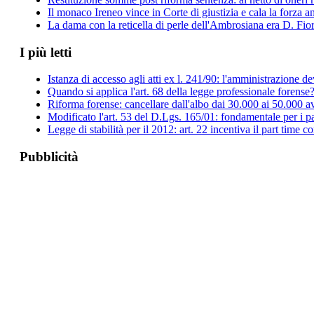
Il monaco Ireneo vince in Corte di giustizia e cala la forza a
La dama con la reticella di perle dell'Ambrosiana era D. Fio
I più letti
Istanza di accesso agli atti ex l. 241/90: l'amministrazione de
Quando si applica l'art. 68 della legge professionale forense
Riforma forense: cancellare dall'albo dai 30.000 ai 50.000 a
Modificato l'art. 53 del D.Lgs. 165/01: fondamentale per i pa
Legge di stabilità per il 2012: art. 22 incentiva il part time co
Pubblicità