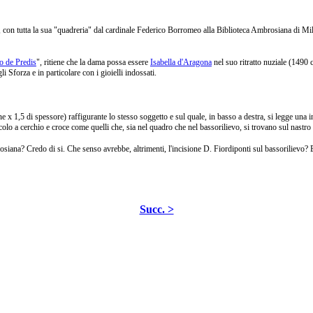
, con tutta la sua "quadreria" dal cardinale Federico Borromeo alla
Biblioteca Ambrosiana di Mil
io de Predis
", ritiene che la dama possa essere
Isabella d'Aragona
nel suo ritratto nuziale (1490 
i Sforza e in particolare con i gioielli indossati.
e x 1,5 di spessore) raffigurante lo stesso soggetto e sul quale, in
basso a destra, si legge una 
colo a cerchio e croce come quelli che, sia nel quadro che nel bassorilievo, si trovano sul nastro c
rosiana? Credo di si. Che senso avrebbe, altrimenti, l'incisione D. Fiordiponti sul bassorilievo
Succ. >