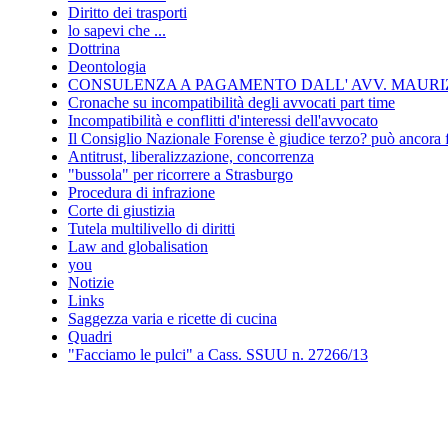
Diritto dei trasporti
lo sapevi che ...
Dottrina
Deontologia
CONSULENZA A PAGAMENTO DALL' AVV. MAURIZ
Cronache su incompatibilità degli avvocati part time
Incompatibilità e conflitti d'interessi dell'avvocato
Il Consiglio Nazionale Forense è giudice terzo? può ancora 
Antitrust, liberalizzazione, concorrenza
"bussola" per ricorrere a Strasburgo
Procedura di infrazione
Corte di giustizia
Tutela multilivello di diritti
Law and globalisation
you
Notizie
Links
Saggezza varia e ricette di cucina
Quadri
"Facciamo le pulci" a Cass. SSUU n. 27266/13