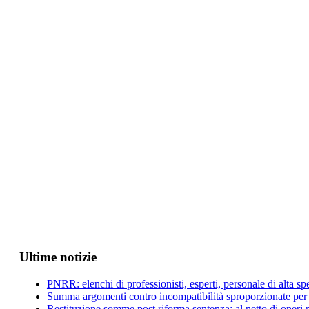
Ultime notizie
PNRR: elenchi di professionisti, esperti, personale di alta s
Summa argomenti contro incompatibilità sproporzionate per 
Restituzione somme post riforma sentenza: al netto di oneri 