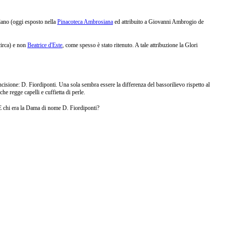
ano (oggi esposto nella
Pinacoteca Ambrosiana
ed attribuito a Giovanni Ambrogio de
circa)
e non
Beatrice d'Este
, come spesso è stato ritenuto. A tale attribuzione la Glori
incisione: D. Fiordiponti.
Una sola sembra essere la differenza del bassorilievo rispetto al
he regge capelli e cuffietta di perle.
? E chi era la Dama di nome D. Fiordiponti?