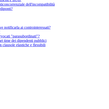
nticoncorrenziale dell'incompatibilità
rdiponti?
ve notificarla ai controinteressati?
?
vvocati "parasubordinati"?
rt time dei dipendenti pubblici
n clausole elastiche e flessibili