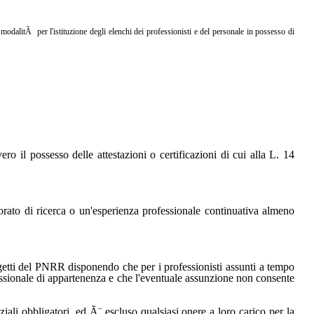
 modalitÃ per l'istituzione degli elenchi dei professionisti e del personale in possesso di
ro il possesso delle attestazioni o certificazioni di cui alla L. 14
ttorato di ricerca o un'esperienza professionale continuativa almeno
rogetti del PNRR disponendo che per i professionisti assunti a tempo
essionale di appartenenza e che l'eventuale assunzione non consente
ziali obbligatori, ed Ã¨ escluso qualsiasi onere a loro carico per la