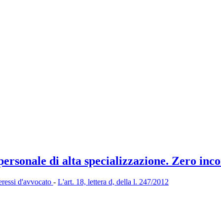
 personale di alta specializzazione. Zero in
teressi d'avvocato
-
L'art. 18, lettera d, della l. 247/2012