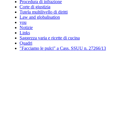
Procedura di infrazione
Corte di giustizia
Tutela multilivello di diritti
Law and globalisation
you
Notizie
Links
Saggezza varia e ricette di cucina
Quadri
"Facciamo le pulci" a Cass. SSUU n. 27266/13