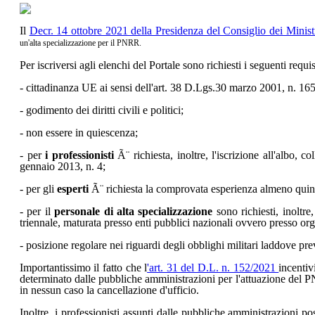
Il
Decr. 14 ottobre 2021 della Presidenza del Consiglio dei Minis
un'alta specializzazione per il PNRR.
Per iscriversi agli elenchi del Portale sono richiesti i seguenti requisi
- cittadinanza UE ai sensi dell'art. 38 D.Lgs.30 marzo 2001, n. 165
- godimento dei diritti civili e politici;
- non essere in quiescenza;
- per
i professionisti
Ã¨ richiesta, inoltre, l'iscrizione all'albo,
gennaio 2013, n. 4;
- per gli
esperti
Ã¨ richiesta la comprovata esperienza almeno qui
- per il
personale di alta specializzazione
sono richiesti, inoltre
triennale, maturata presso enti pubblici nazionali ovvero presso or
- posizione regolare nei riguardi degli obblighi militari laddove prev
Importantissimo il fatto che l
'art. 31 del D.L. n. 152/2021
incentiv
determinato dalle pubbliche amministrazioni per l'attuazione del P
in nessun caso la cancellazione d'ufficio.
Inoltre, i professionisti assunti dalle pubbliche amministrazioni po