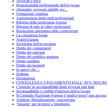
Avvocati e fisco
Responsabilità professionale dell'avvocato
Abogados, avvocati stabiliti, ecc...
Formazione continua
Aggregazione degli studi professionali
Riforma della professione forense
Riforma di tutte le (altre) professioni
Risoluzione alternativa delle controversie
La consulenza legale
Antiriciclaggio
Sociologia dell'avvocatura
Diritto dei consumatori
Diritto dei migranti
Diritto del pubblico impiego
Diritto sanitario
Diritto dei trasporti
lo sapevi che ...
Dottrina
Deontologia
CONSULENZA A PAGAMENTO DALL' AVV. MAURIZ
Cronache su incompatibilità degli avvocati part time
Incompatibilità e conflitti d'interessi dell'avvocato
Il Consiglio Nazionale Forense è giudice terzo? può ancora 
Antitrust, liberalizzazione, concorrenza
"bussola" per ricorrere a Strasburgo