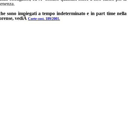
rtenenza.
 che sono impiegati a tempo indeterminato e in part time nella
forense, vediÂ
Corte cost. 189/2001.