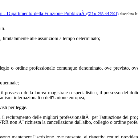
tri - Dipartimento della Funzione PubblicaÂ
(GU n. 268 del 2021)
disciplina le
ti:
, limitatamente alle assunzioni a tempo determinato;
 collegio o ordine professionale comunque denominato, ove previsto, ovve
nquennale;
, il possesso della laurea magistrale o specialistica, il possesso del do
ganismi internazionali o dell'Unione europea;
isti per legge.
i il reclutamento delle migliori professionalitÃ per l'attuazione dei p
NRR non Ã¨ richiesta la cancellazione dall'albo, collegio o ordine prof
ssono mantenere l'iscrizione, ove presente, ai rispettivi regimi previden