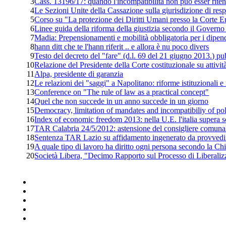
3
Cass. 13196/17: quando l'incompatibilità non può esser ritenu
4
Le Sezioni Unite della Cassazione sulla giurisdizione di resp
5
Corso su "La protezione dei Diritti Umani presso la Corte E
6
Linee guida della riforma della giustizia secondo il Govern
7
Madia: Prepensionamenti e mobilità obbligatoria per i dipen
8
hann ditt che te l'hann riferit .. e allora è nu poco divers
9
Testo del decreto del "fare" (d.l. 69 del 21 giugno 2013.) pu
10
Relazione del Presidente della Corte costituzionale su attivit
11
Alpa, presidente di garanzia
12
Le relazioni dei "saggi" a Napolitano: riforme istituzionali
13
Conference on "The rule of law as a practical concept"
14
Quel che non succede in un anno succede in un giorno
15
Democracy, limitation of mandates and incompatibiliy of poli
16
Index of economic freedom 2013: nella U.E. l'italia supera s
17
TAR Calabria 24/5/2012: astensione del consigliere comunale
18
Sentenza TAR Lazio su affidamento ingenerato da provvedi
19
A quale tipo di lavoro ha diritto ogni persona secondo la Chi
20
Società Libera, "Decimo Rapporto sul Processo di Liberalizz