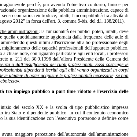
 irragionevole perchè, pur avendo l'obiettivo contrario, finisce per
razionale organizzazione della pubblica amministrazione, capace di
senso contrario: reintroduce, infatti, l'incompatibilità tra attività di
agosto 2012" in forza dell'art. 3, comma 5-bis, del d.l. 138/2011).
iche amministrazioni
: la funzionalità dei publici poteri, infatti, deve
e quella quotidianamente aggiornata dalla frequenza delle aule di
, ammettendo questi ultimi all'iscrizione all'albo professionale degli
, miglioramento delle capacità professionali dell'apparato pubblico,
 a chiare note, con riguardo particolare agli enti locali, i professori
ecreto n. 211 del 30.9.1996 dall’allora Presidente della Camera dei
enza o dall’insufficienza dei ruoli professionali. Essa costringe le
rofessionisti dipendenti iscritti agli albi vanno organizzati in corpi
e illudere di poter acquisire le professionalità necessarie, se non
debolezza
».
à tra impiego pubblico a part time ridotto e l'esercizio delle
inizio del secolo XX e la svolta di tipo pubblicistico impressa
rto tra Stato e dipendente pubblico, in cui il contenuto economico
tto la sua identificazione con l’esecutivo portarono a definire come
 è avuta maggiore percezione dell’autonomia dell’amministrazione