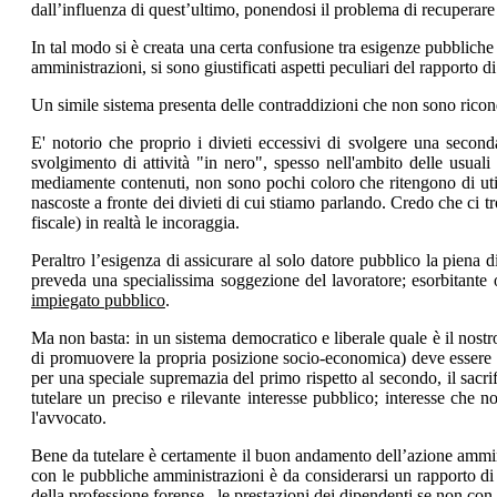
dall’influenza di quest’ultimo, ponendosi il problema di recuperar
In tal modo si è creata una certa confusione tra esigenze pubbliche 
amministrazioni, si sono giustificati aspetti peculiari del rapporto d
Un simile sistema presenta delle contraddizioni che non sono ricondu
E' notorio che proprio i divieti eccessivi di svolgere una seconda 
svolgimento di attività "in nero", spesso nell'ambito delle usuali 
mediamente contenuti, non sono pochi coloro che ritengono di util
nascoste a fronte dei divieti di cui stiamo parlando. Credo che ci t
fiscale) in realtà le incoraggia.
Peraltro l’esigenza di assicurare al solo datore pubblico la piena 
preveda una specialissima soggezione del lavoratore; esorbitante 
impiegato pubblico
.
Ma non basta: in un sistema democratico e liberale quale è il nostro
di promuovere la propria posizione socio-economica) deve essere giu
per una speciale supremazia del primo rispetto al secondo, il sacrifi
tutelare un preciso e rilevante interesse pubblico; interesse che 
l'avvocato.
Bene da tutelare è certamente il buon andamento dell’azione amminis
con le pubbliche amministrazioni è da considerarsi un rapporto di d
della professione forense– le prestazioni dei dipendenti se non con l