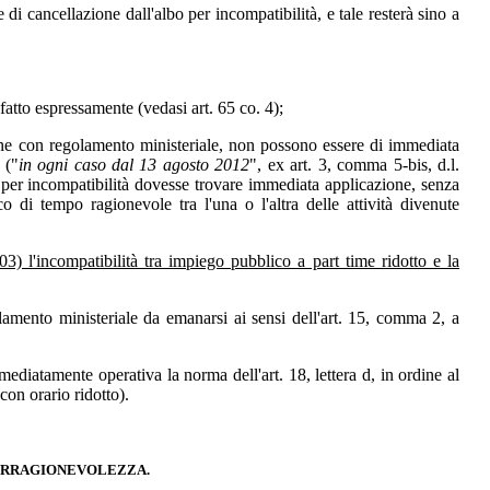
 di cancellazione dall'albo per incompatibilità, e tale resterà sino a
fatto espressamente (vedasi art. 65 co. 4);
zione con regolamento ministeriale, non possono essere di immediata
 ("
in ogni caso dal 13 agosto 2012
", ex art. 3, comma 5-bis, d.l.
bo per incompatibilità dovesse trovare immediata applicazione, senza
o di tempo ragionevole tra l'una o l'altra delle attività divenute
3) l'incompatibilità tra impiego pubblico a part time ridotto e la
golamento ministeriale da emanarsi ai sensi dell'art. 15, comma 2, a
ediatamente operativa la norma dell'art. 18, lettera d, in ordine al
con orario ridotto).
R IRRAGIONEVOLEZZA.