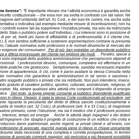
sione forense":
"
È importante rilevare che l’attività economica è garantita anche
recetto costituzionale – che essa non sia svolta in contrasto con tali valori. Né
 ragione dell’unitarietà dell’art. 41 Cost., e dei suoi tre commi, ma anche sulla
orientativa o indicativa (ad esempio mediante misure di incentivazione); non ha
controlli essere tali da sopprimere l’iniziativa privata, ma solo da indirizzarla
llo Stato o pubblico potere sull’individuo, i cui interessi sono in posizione di
er sé, livelli più bassi di affidabilità e di professionalità: è il cliente che,
ost.). E non sembra sufficiente a sostenere argomentazioni contrarie la presunta
ro, l’attuale normativa sulle professioni e le normali dinamiche di mercato dei
lle esigenze dei consumatori.
Per di più, ben potrebbe un dipendente pubblico
za e difesa processuale del cliente nel migliore dei modi
. ... Peraltro, specie a
i, vi sono impiegati della pubblica amministrazione che percepiscono stipendi di
ofessionali. I professionisti devono, comunque, competere ed affermarsi in un
o delle pratiche che gestiscono. Semplicemente, sarebbe necessario impedire
trazione di appartenenza. E ciò, come è parso avallare la stessa Consulta nella
rato normativo che garantisce le amministrazioni in tal senso e sanziona i
altro soggetto pubblico o privato che sia retribuito. Non può intendersi, invece,
olo gratuito di carattere politico, sportivo, culturale, assistenziale, religioso, di
ative. Ma, vietare qualsiasi altra attività che comporti il dispendio di energie
atica.
Del resto, la legge vigente consente al pubblico dipendente qualificato
no in rilievo. Vieppiù, è stata la stessa Corte costituzionale ad escludere, nel
to riguarda la peculiarità del diritto di difesa sancito costituzionalmente e
ella di medico (art. 32 Cost.), di professore (artt. 9 e 33 Cost.), di magistrato
n valore primario, come l’istruzione, ma sia il medico che il professore possono
, interessi, tempo ed energie. Anche le attività degli ingegneri e dei dottori
all’ingegnere che sbaglia il progetto di costruzione di un edificio che crolla e
ucono danni patrimoniali, anche ingenti, ai privati clienti e all’erario, con
la professione di avvocato, giacché questa viene in rilievo in chiave unicamente
i desume dalla necessità di una completa e corretta prospettazione, in termini
ione di avvocato comporti maggiori, più pericolosi e più frequenti possibilità