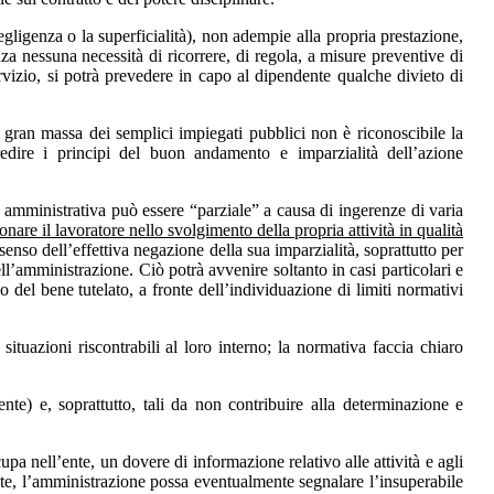
egligenza o la superficialità), non adempie alla propria prestazione,
za nessuna necessità di ricorrere, di regola, a misure preventive di
servizio, si potrà prevedere in capo al dipendente qualche divieto di
a gran massa dei semplici impiegati pubblici non è riconoscibile la
redire i principi del buon andamento e imparzialità dell’azione
 amministrativa può essere “parziale” a causa di ingerenze di varia
nare il lavoratore nello svolgimento della propria attività in qualità
nso dell’effettiva negazione della sua imparzialità, soprattutto per
ll’amministrazione. Ciò potrà avvenire soltanto in casi particolari e
no del bene tutelato, a fronte dell’individuazione di limiti normativi
situazioni riscontrabili al loro interno; la normativa faccia chiaro
nte) e, soprattutto, tali da non contribuire alla determinazione e
a nell’ente, un dovere di informazione relativo alle attività e agli
late, l’amministrazione possa eventualmente segnalare l’insuperabile