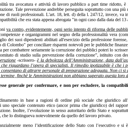
ilità tra avocatura e attività di lavoro pubblico a part time ridotto, è
trazione. Tale prevenzione andrebbe perseguita soprattutto con una più 
di ruoli professionali. L'art. 18, lett. d) della l. 247/12, invece, va in 
patibilità che era stata appena abrogata "in ogni caso dalla data del 13 
ioni
va contro, evidentemente, ogni serio intento di riforma delle pubbl
 competenze e organigrammi nel segno della professionalità vera (com
glio dei suoi dipendenti abilitati all'esercizio della professione forense
vo di Colombo" per conciliare risparmi notevoli per le pubbliche finanze
a per combattere seriamente la corruzione dei pubblici poteri lo scrissero
omitato di studio sulla prevenzione della corruzione”, istituito con d
orruzione
-scrissero-
è la debolezza dell’Amministrazione, data dall’ass
 che riguardano l’opera di specialisti. Il rimedio ipotizzabile è che i p
consentano di attrarre personale di preparazione adeguata. Non ci si dev
bia termine, finchè le Amministrazioni non abbiano superato questa loro 
sse generale per confermare, e non per escludere, la compatibilit
inamento in base a ragioni di ordine più sociale che giuridico all’
 di uno speciale contenuto etico (ancor prima che giuridico) del rappo
zione. Inoltre, l’evoluzione in senso autoritario dello Stato e soprattu
a, che lo distingueva notevolmente da quello del lavoro privato.
anzialmente meno l’identificazione dello Stato con l’esecutivo e si