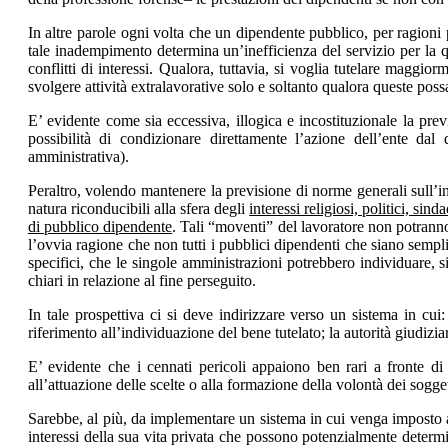
In altre parole ogni volta che un dipendente pubblico, per ragioni p
tale inadempimento determina un’inefficienza del servizio per la qu
conflitti di interessi. Qualora, tuttavia, si voglia tutelare maggio
svolgere attività extralavorative solo e soltanto qualora queste pos
E’ evidente come sia eccessiva, illogica e incostituzionale la pre
possibilità di condizionare direttamente l’azione dell’ente da
amministrativa).
Peraltro, volendo mantenere la previsione di norme generali sull’i
natura riconducibili alla sfera degli
interessi religiosi, politici, s
di pubblico dipendente
. Tali “moventi” del lavoratore non potranno
l’ovvia ragione che non tutti i pubblici dipendenti che siano sempli
specifici, che le singole amministrazioni potrebbero individuare, sia
chiari in relazione al fine perseguito.
In tale prospettiva ci si deve indirizzare verso un sistema in cui:
riferimento all’individuazione del bene tutelato; la autorità giudizia
E’ evidente che i cennati pericoli appaiono ben rari a fronte di 
all’attuazione delle scelte o alla formazione della volontà dei sogget
Sarebbe, al più, da implementare un sistema in cui venga imposto al
interessi della sua vita privata che possono potenzialmente determi