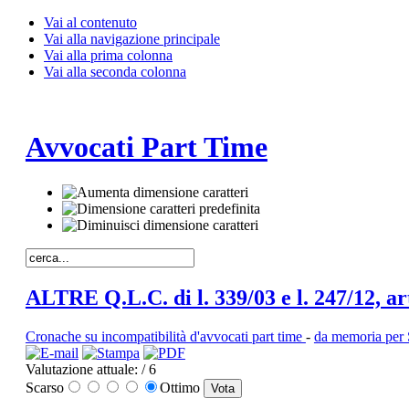
Vai al contenuto
Vai alla navigazione principale
Vai alla prima colonna
Vai alla seconda colonna
Avvocati Part Time
ALTRE Q.L.C. di l. 339/03 e l. 247/12, art
Cronache su incompatibilità d'avvocati part time
-
da memoria per 
Valutazione attuale:
/ 6
Scarso
Ottimo