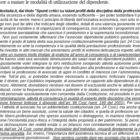
re a mutare le modalità di utilizzazione del dipendente.
talia.it, dal titolo
"Spunti critici su taluni profili della disciplina della profes
 della sicurezza e della dignità umana, essendo sufficiente – per poter soddisfare il p
ità di far venire meno il principio di libertà dell’iniziativa economica, non solo in
gge non può far altro che indicare degli obiettivi, dotati di una valenza puramente 
e le proprie iniziative e di organizzarsi di conseguenza, non potendo i programmi ed i 
ncezione iperstatalista che sancisce il predominio e la supremazia incondizionati de
ca. Non può certamente affermarsi che l’avvocato dipendente pubblico garantisca, di p
temente il grado di tutela della sua posizione costituzionalmente garantita (art. 24 C
rrettamente ex ante la competenza e la qualità della prestazione professionale. Inve
la rivestita in altri mercati che presentano profili di estrema delicatezza rispetto a
estire un numero molto limitato di pratiche all’anno di consulenza o di rappresentan
o, che hanno visto una sensibile diminuzione dei salari reali dei dipendenti pubblic
ero giustamente voler integrare la loro retribuzione svolgendo attività autonome pr
fidabili, indipendentemente dal tempo che dedicano alla professione e dal numer
sercitare la professione di avvocato di agire in conflitto di interessi con l’amminis
nte. Tutt’al più, si potrebbe rendere necessario o opportuno rinforzare l’appa
te il divieto, per il pubblico impiegato, di assumere un rapporto alle dipendenze di 
vizio. Altrimenti, dovrebbero rientrare nel dovere di esclusività anche le attività a tit
lturali, come la frequenza di piscine e palestre e lo studio, assorbono energie lavor
ibertà personale assolutamente non consentita dalla Costituzione, né possibile in pr
ministrazione, attività di consulenza in qualità di esperto delle discipline che vengo
one forense ledesse il disposto dell’art. 98 Cost. (sent. 189 del 2001).
Per quan
l’attività di avvocato ha un addentellato costituzionale (art. 24 Cost.), ma anche qu
a interessa un bene assoluto, come la salute dei cittadini, e quella di professore u
elle libero-professionali che spesso assorbono o distraggono, in maniera rilevante
me l’incolumità psico-fisica e l’integrità della proprietà e del patrimonio. Si pensi 
 dichiarazione dei redditi errata o un bilancio non correttamente redatto che prod
ito dall’art. 24 Cost. come diritto inviolabile dell’individuo, riguardi direttamente 
ersona assistita
. Ed, invero, l’importanza dell’assistenza tecnica di un difensore s
dei procedimenti giurisdizionali.
Non sembra corretto dare per scontato che la profess