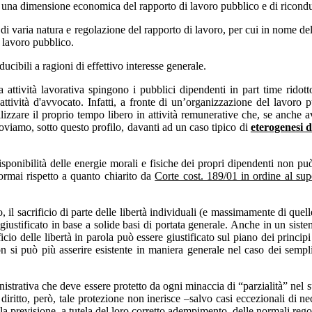
e una dimensione economica del rapporto di lavoro pubblico e di ricondu
di varia natura e regolazione del rapporto di lavoro, per cui in nome de
i lavoro pubblico.
cibili a ragioni di effettivo interesse generale.
attività lavorativa spingono i pubblici dipendenti in part time ridotto,
attività d'avvocato. Infatti, a fronte di un’organizzazione del lavoro p
izzare il proprio tempo libero in attività remunerative che, se anche 
roviamo, sotto questo profilo, davanti ad un caso tipico di
eterogenesi de
disponibilità delle energie morali e fisiche dei propri dipendenti non pu
ormai rispetto a quanto chiarito da
Corte cost. 189/01 in ordine al sup
, il sacrificio di parte delle libertà individuali (e massimamente di quel
stificato in base a solide basi di portata generale. Anche in un sistema
cio delle libertà in parola può essere giustificato sul piano dei principi
non si può più asserire esistente in maniera generale nel caso dei sempl
trativa che deve essere protetto da ogni minaccia di “parzialità” nel s
iritto, però, tale protezione non inerisce –salvo casi eccezionali di ne
a previsione, a tutela del loro corretto adempimento, delle normali regol