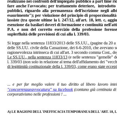
realizzano nei confronti dell'impiegato pubblico a part time r
fare anche l'avvocato; per trattamento deteriore, introdotto da
pubblici, riguardo alla permanenza dell'iscrizione negli alb
esaurimento"); per violazione del principio di proporzionalità a
lassiste (tra queste ultime la l. 247/12, all'art. 18, lett. c,
esenzione da basilari doveri di formazione e continuità nell'att
P.A. e non del corretto esercizio della professione forense
suplerfluità delle previsioni di cui alla l. 339/03.
Si legge nella sentenza 11833/2013 delle SS.UU., (pagine da 20 a 2
delle SS.UU. civile della Cassazione, dei 6-6-2010, che avevano solle
ragionevolezza intrinseca di cui all'art. 3 secondo comma Cost., deg
Le SS.UU., nella sentenza 11833/13
(e nelle sentenza "gemelle" de
l. 339/03 (non solo in relazione al tema dell'affidamento dei "vecc
di legittimità costituzionale della l. 339/03, come erano state eccepit
... e per far meglio valere il tuo diritto al libero lavoro inte
"concorrenzaeavvocatura" su facebook
(contano già centinaia di
corporativismo nelle professioni ! ...
A) LE RAGIONI DELL'INEFFICACIA TEMPORANEA DELL'ART. 18,