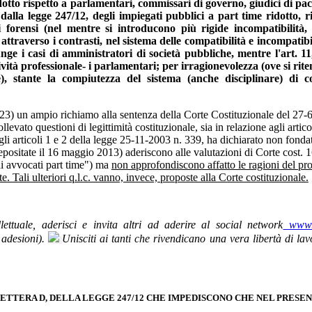
idotto rispetto a parlamentari, commissari di governo, giudici di pa
lla legge 247/12, degli impiegati pubblici a part time ridotto, risp
i forensi (nel mentre si introducono più rigide incompatibilità,
ttraverso i contrasti, nel sistema delle compatibilità e incompatibi
 aggiunge i casi di amministratori di società pubbliche, mentre l'ar
ività professionale- i parlamentari; per irragionevolezza (ove si rit
), stante la compiutezza del sistema (anche disciplinare) di c
3) un ampio richiamo alla sentenza della Corte Costituzionale del 27-6
vato questioni di legittimità costituzionale, sia in relazione agli artico
li articoli 1 e 2 della legge 25-11-2003 n. 339, ha dichiarato non fondate
positate il 16 maggio 2013) aderiscono alle valutazioni di Corte cost. 16
hi avvocati part time") ma
non approfondiscono affatto le ragioni del propr
e. Tali ulteriori q.l.c. vanno, invece, proposte alla Corte costituzionale.
llettuale, aderisci e invita altri ad aderire al social network
www.c
 adesioni).
Unisciti ai tanti che rivendicano una vera libertà di lavo
 LETTERA D, DELLA LEGGE 247/12 CHE IMPEDISCONO CHE NEL PRES