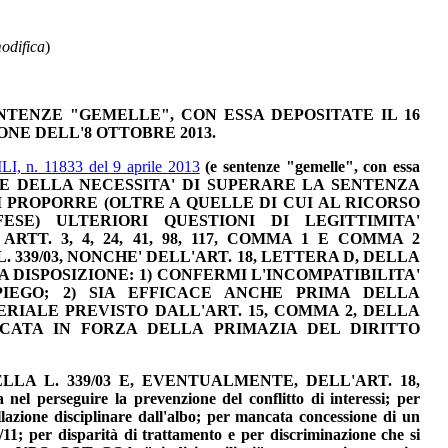
modifica
)
ENTENZE "GEMELLE", CON ESSA DEPOSITATE IL 16
ONE DELL'8 OTTOBRE 2013
.
 n. 11833 del 9 aprile 2013
(e sentenze "gemelle", con essa
AZIONE DELLA NECESSITA' DI SUPERARE LA SENTENZA
I PROPORRE (OLTRE A QUELLE DI CUI AL RICORSO
ESE) ULTERIORI QUESTIONI DI LEGITTIMITA'
RTT. 3, 4, 24, 41, 98, 117, COMMA 1 E COMMA 2
 339/03, NONCHE' DELL'ART. 18, LETTERA D, DELLA
MA DISPOSIZIONE: 1) CONFERMI L'INCOMPATIBILITA'
IEGO; 2) SIA EFFICACE ANCHE PRIMA DELLA
IALE PREVISTO DALL'ART. 15, COMMA 2, DELLA
LICATA IN FORZA DELLA PRIMAZIA DEL DIRITTO
A L. 339/03 E, EVENTUALMENTE, DELL'ART. 18,
nel perseguire la prevenzione del conflitto di interessi; per
llazione disciplinare dall'albo; per mancata concessione di un
8/11; per disparità di trattamento e per discriminazione che si