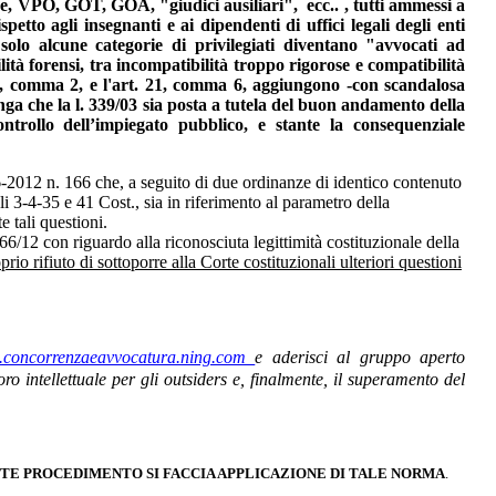
ce, VPO, GOT, GOA, "giudici ausiliari", ecc.. , tutti ammessi a
etto agli insegnanti e ai dipendenti di uffici legali degli enti
 solo alcune categorie di privilegiati diventano "avvocati ad
lità forensi, tra incompatibilità troppo rigorose e compatibilità
t. 11, comma 2, e l'art. 21, comma 6, aggiungono -con scandalosa
enga che la l. 339/03 sia posta a tutela del buon andamento della
ontrollo dell’impiegato pubblico, e stante la consequenziale
-2012 n. 166 che, a seguito di due ordinanze di identico contenuto
li 3-4-35 e 41 Cost., sia in riferimento al parametro della
 tali questioni.
6/12 con riguardo alla riconosciuta legittimità costituzionale della
io rifiuto di sottoporre alla Corte costituzionali ulteriori questioni
oncorrenzaeavvocatura.ning.com
e aderisci al gruppo aperto
ro intellettuale per gli outsiders e, finalmente, il superamento del
ENTE PROCEDIMENTO SI FACCIA APPLICAZIONE DI TALE NORMA
.