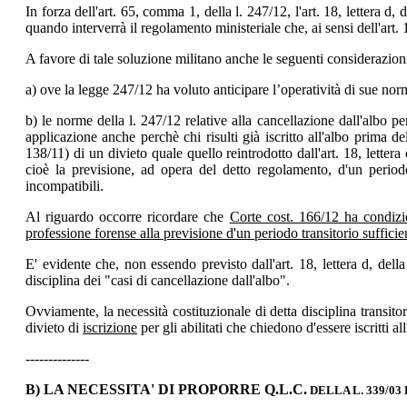
In forza dell'art. 65, comma 1, della l. 247/12, l'art. 18, lettera d
quando interverrà il regolamento ministeriale che, ai sensi dell'art.
A favore di tale soluzione militano anche le seguenti considerazion
a) ove la legge 247/12 ha voluto anticipare l’operatività di sue nor
b) le norme della l. 247/12 relative alla cancellazione dall'albo 
applicazione anche perchè chi risulti già iscritto all'albo prima de
138/11) di un divieto quale quello reintrodotto dall'art. 18, lette
cioè la previsione, ad opera del detto regolamento, d'un periodo 
incompatibili.
Al riguardo occorre ricordare che
Corte cost. 166/12 ha condizio
professione forense alla previsione d'un periodo transitorio suffici
E' evidente che, non essendo previsto dall'art. 18, lettera d, dell
disciplina dei "casi di cancellazione dall'albo".
Ovviamente, la necessità costituzionale di detta disciplina transitor
divieto di
iscrizione
per gli abilitati che chiedono d'essere iscritti 
--------------
B) LA NECESSITA' DI PROPORRE Q.L.C.
DELLA L. 339/03