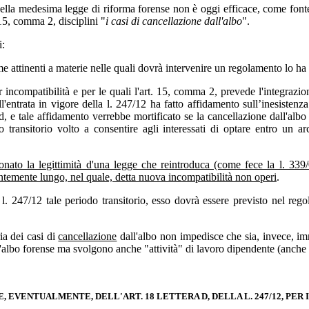
, della medesima legge di riforma forense non è oggi efficace, come fonte
 15, comma 2, disciplini "
i casi di cancellazione dall'albo
".
i:
me attinenti a materie nelle quali dovrà intervenire un regolamento lo ha 
per incompatibilità e per le quali l'art. 15, comma 2, prevede l'integra
ll'entrata in vigore della l. 247/12 ha fatto affidamento sull’inesistenza
ra d, e tale affidamento verrebbe mortificato se la cancellazione dall'al
transitorio volto a consentire agli interessati di optare entro un arc
nato la legittimità d'una legge che reintroduca (come fece la l. 339/0
entemente lungo, nel quale, detta nuova incompatibilità non operi
.
a l. 247/12 tale periodo transitorio, esso dovrà essere previsto nel re
ia dei casi di
cancellazione
dall'albo non impedisce che sia, invece, imm
all'albo forense ma svolgono anche "attività" di lavoro dipendente (anche 
 E, EVENTUALMENTE, DELL'ART. 18 LETTERA D, DELLA L. 247/12, PE