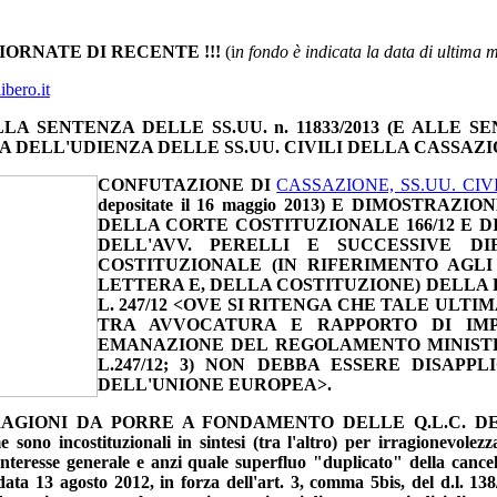
IORNATE DI RECENTE !!!
(i
n fondo è indicata la data di ultima 
ibero.it
 SENTENZA DELLE SS.UU. n. 11833/2013 (E ALLE S
A DELL'UDIENZA DELLE SS.UU. CIVILI DELLA CASSAZI
CONFUTAZIONE DI
CASSAZIONE, SS.UU. CIVILI,
depositate il 16 maggio 2013) E DIMOSTR
DELLA CORTE COSTITUZIONALE 166/12 E D
DELL'AVV. PERELLI E SUCCESSIVE DIF
COSTITUZIONALE (IN RIFERIMENTO AGLI A
LETTERA E, DELLA COSTITUZIONE) DELLA L.
L. 247/12 <OVE SI RITENGA CHE TALE ULTI
TRA AVVOCATURA E RAPPORTO DI IMP
EMANAZIONE DEL REGOLAMENTO MINISTER
L.247/12; 3) NON DEBBA ESSERE DISAPP
DELL'UNIONE EUROPEA>.
GIONI DA PORRE A FONDAMENTO DELLE Q.L.C. DELL
incostituzionali in sintesi (tra l'altro) per irragionevolezza 
interesse generale e anzi quale superfluo "duplicato" della cance
data 13 agosto 2012, in forza dell'art. 3, comma 5bis, del d.l. 13