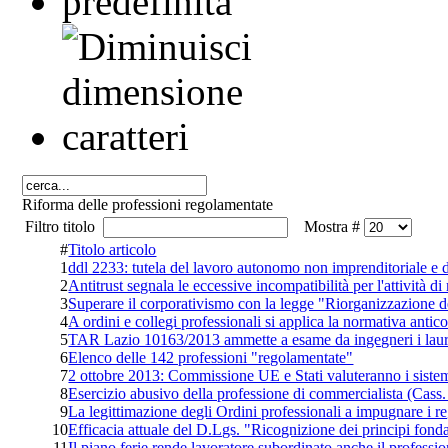
Riforma delle professioni regolamentate
Filtro titolo
Mostra #
#
Titolo articolo
1
ddl 2233: tutela del lavoro autonomo non imprenditoriale e d
2
Antitrust segnala le eccessive incompatibilità per l'attività d
3
Superare il corporativismo con la legge "Riorganizzazione d
4
A ordini e collegi professionali si applica la normativa an
5
TAR Lazio 10163/2013 ammette a esame da ingegneri i laure
6
Elenco delle 142 professioni "regolamentate"
7
2 ottobre 2013: Commissione UE e Stati valuteranno i sistemi
8
Esercizio abusivo della professione di commercialista (Cass
9
La legittimazione degli Ordini professionali a impugnare i re
10
Efficacia attuale del D.Lgs. "Ricognizione dei principi fonda
11
Il piano ferie rende lavoratore subordinato anche il professio