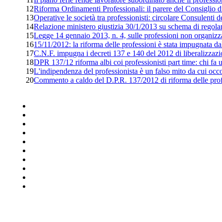
12
Riforma Ordinamenti Professionali: il parere del Consiglio di
13
Operative le società tra professionisti: circolare Consulenti 
14
Relazione ministero giustizia 30/1/2013 su schema di regolam
15
Legge 14 gennaio 2013, n. 4, sulle professioni non organizz
16
15/11/2012: la riforma delle professioni è stata impugnata 
17
C.N.F. impugna i decreti 137 e 140 del 2012 di liberalizzazion
18
DPR 137/12 riforma albi coi professionisti part time: chi fa un
19
L'indipendenza del professionista è un falso mito da cui occo
20
Commento a caldo del D.P.R. 137/2012 di riforma delle profes