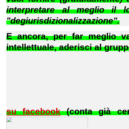
interpretare al meglio il
"degiurisdizionalizzazione".
E ancora, per far meglio val
intellettuale, aderisci al gru
su facebook
(conta già cent