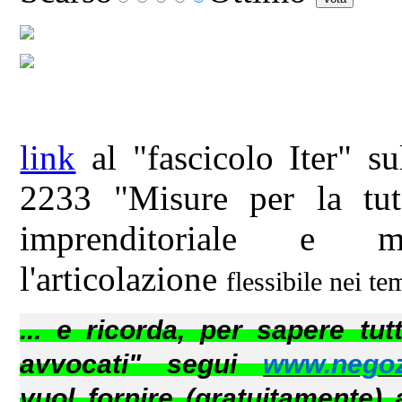
link
al "fascicolo Iter" s
2233 "Misure per la tu
imprenditoriale e 
l'articolazione
flessibile nei t
... e ricorda, per sapere tut
avvocati" segui
www.negozi
vuol fornire (gratuitamente) a