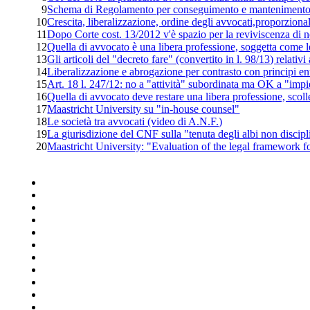
9
Schema di Regolamento per conseguimento e mantenimento de
10
Crescita, liberalizzazione, ordine degli avvocati,proporzional
11
Dopo Corte cost. 13/2012 v'è spazio per la reviviscenza di 
12
Quella di avvocato è una libera professione, soggetta come le
13
Gli articoli del "decreto fare" (convertito in l. 98/13) relativi 
14
Liberalizzazione e abrogazione per contrasto con principi en
15
Art. 18 l. 247/12: no a "attività" subordinata ma OK a "impi
16
Quella di avvocato deve restare una libera professione, scolle
17
Maastricht University su "in-house counsel"
18
Le società tra avvocati (video di A.N.F.)
19
La giurisdizione del CNF sulla "tenuta degli albi non discipl
20
Maastricht University: "Evaluation of the legal framework f