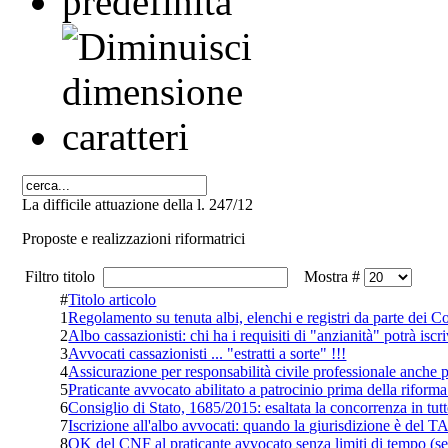
La difficile attuazione della l. 247/12
Proposte e realizzazioni riformatrici
Filtro titolo
Mostra #
#
Titolo articolo
1
Regolamento su tenuta albi, elenchi e registri da parte dei Co
2
Albo cassazionisti: chi ha i requisiti di "anzianità" potrà isc
3
Avvocati cassazionisti ... "estratti a sorte" !!!
4
Assicurazione per responsabilità civile professionale anche 
5
Praticante avvocato abilitato a patrocinio prima della riforma
6
Consiglio di Stato, 1685/2015: esaltata la concorrenza in tutte
7
Iscrizione all'albo avvocati: quando la giurisdizione è del
8
OK del CNF al praticante avvocato senza limiti di tempo (se s