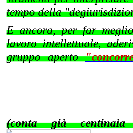
tempo della "degiurisdizio
E ancora, per far meglio 
lavoro intellettuale, ader
gruppo aperto
"concorr
(conta già centinaia 