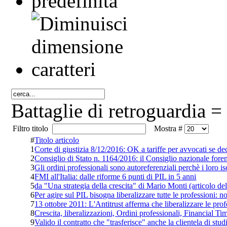
Battaglie di retroguardia =
Filtro titolo
Mostra #
#
Titolo articolo
1
Corte di giustizia 8/12/2016: OK a tariffe per avvocati se de
2
Consiglio di Stato n. 1164/2016: il Consiglio nazionale fore
3
Gli ordini professionali sono autoreferenziali perchè i loro is
4
FMI all'Italia: dalle riforme 6 punti di PIL in 5 anni
5
da "Una strategia della crescita" di Mario Monti (articolo de
6
Per agire sul PIL bisogna liberalizzare tutte le professioni: no
7
13 ottobre 2011: L'Antitrust afferma che liberalizzare le pro
8
Crescita, liberalizzazioni, Ordini professionali, Financial Ti
9
Valido il contratto che "trasferisce" anche la clientela di stu