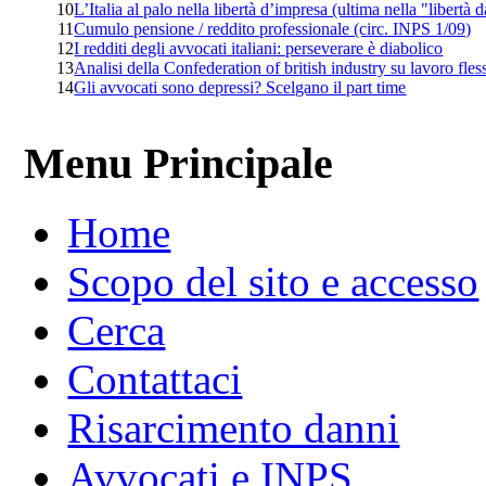
10
L’Italia al palo nella libertà d’impresa (ultima nella "libertà 
11
Cumulo pensione / reddito professionale (circ. INPS 1/09)
12
I redditi degli avvocati italiani: perseverare è diabolico
13
Analisi della Confederation of british industry su lavoro fless
14
Gli avvocati sono depressi? Scelgano il part time
Menu Principale
Home
Scopo del sito e accesso
Cerca
Contattaci
Risarcimento danni
Avvocati e INPS