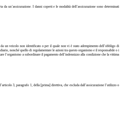
rta da un’assicurazione. I danni coperti e le modalità dell’assicurazione sono determinati
da un veicolo non identificato o per il quale non vi è stato adempimento dell’obbligo di
diario, nonché quello di regolamentare le azioni tra questo organismo e il responsabile o i
rizzare l’organismo a subordinare il pagamento dell’indennizzo alla condizione che la vittima
ticolo 3, paragrafo 1, della [prima] direttiva, che escluda dall’assicurazione l’utilizzo o