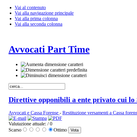
Vai al contenuto
Vai alla navigazione principale
Vai alla prima colonna
Vai alla seconda colonna
Avvocati Part Time
Direttive opponibili a ente privato cui l
Avvocati e Cassa Forense
-
Restituzione versamenti a Cassa foren
Valutazione attuale:
/ 0
Scarso
Ottimo