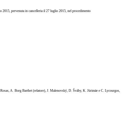
 2015, pervenuta in cancelleria il 27 luglio 2015, nel procedimento
A. Rosas, A. Borg Barthet (relatore), J. Malenovský, D. Šváby, K. Jürimäe e C. Lycourgos,