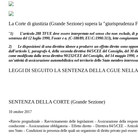
La Corte di giustizia (Grande Sezione) supera la "giurisprudenza F
"
1) L’articolo 288 TFUE deve essere interpretato nel senso che non esclude, di per sé
sentenza del 12 luglio 1990, Foster e a. (C‑188/89, EU:C:1990:313), lette congiuntame
2) Le disposizioni di una direttiva idonee a produrre un effetto diretto sono oppon
dall’articolo 1, paragrafo 4, della seconda direttiva 84/5/CEE del Consiglio, del 30 di
come modificata dalla terza direttiva 90/232/CEE del Consiglio, del 14 maggio 1990, e 
un’attività di assicurazione automobilistica nel territorio dello Stato membro interessat
LEGGI DI SEGUITO LA SENTENZA DELLA CGUE NELLA
SENTENZA DELLA CORTE (Grande Sezione)
10 ottobre 2017
«Rinvio pregiudiziale – Ravvicinamento delle legislazioni – Assicurazione della responsa
conducente – Assicurazione obbligatoria – Effetto diretto – Direttiva 84/5/CEE – Articolo 
uno Stato – Condizioni in presenza delle quali un organismo di diritto privato può essere 