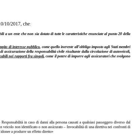
 10/10/2017, che
:
i a un ente che non sia dotato di tutte le caratteristiche enunciate al punto 20 della
pito di interesse pubblico
, come quello inerente all’obbligo imposto agli Stati membri
 assicurazione della responsabilità civile risultante dalla circolazione di autoveicoli,
abili nei rapporti fra singoli
, come il potere di imporre agli assicuratori che svolgono
– Responsabilità in caso di danni alla persona causati a qualsiasi passeggero diverso dal
 veicolo non identificato o non assicurato – Invocabilità di una direttiva nei confronti di
 idonee a produrre un effetto diretto»