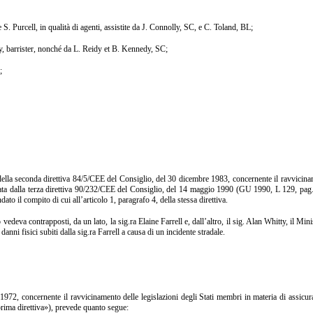
 Purcell, in qualità di agenti, assistite da J. Connolly, SC, e C. Toland, BL;
, barrister, nonché da L. Reidy et B. Kennedy, SC;
;
 seconda direttiva 84/5/CEE del Consiglio, del 30 dicembre 1983, concernente il ravvicinament
cata dalla terza direttiva 90/232/CEE del Consiglio, del 14 maggio 1990 (GU 1990, L 129, pag. 
o il compito di cui all’articolo 1, paragrafo 4, della stessa direttiva.
a contrapposti, da un lato, la sig.ra Elaine Farrell e, dall’altro, il sig. Alan Whitty, il Mini
ni fisici subiti dalla sig.ra Farrell a causa di un incidente stradale.
, concernente il ravvicinamento delle legislazioni degli Stati membri in materia di assicurazion
prima direttiva»), prevede quanto segue: