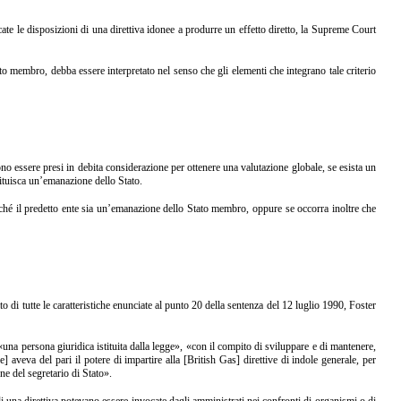
 le disposizioni di una direttiva idonee a produrre un effetto diretto, la Supreme Court
o membro, debba essere interpretato nel senso che gli elementi che integrano tale criterio
no essere presi in debita considerazione per ottenere una valutazione globale, se esista un
tituisca un’emanazione dello Stato.
nché il predetto ente sia un’emanazione dello Stato membro, oppure se occorra inoltre che
i tutte le caratteristiche enunciate al punto 20 della sentenza del 12 luglio 1990, Foster
una persona giuridica istituita dalla legge», «con il compito di sviluppare e di mantenere,
aveva del pari il potere di impartire alla [British Gas] direttive di indole generale, per
ne del segretario di Stato».
i una direttiva potevano essere invocate dagli amministrati nei confronti di organismi o di