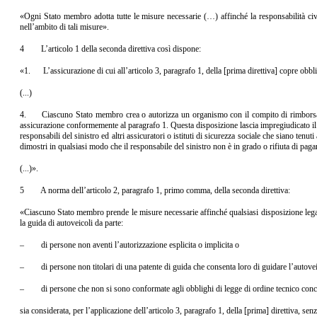
«Ogni Stato membro adotta tutte le misure necessarie (…) affinché la responsabilità civil
nell’ambito di tali misure».
4 L’articolo 1 della seconda direttiva così dispone:
«1. L’assicurazione di cui all’articolo 3, paragrafo 1, della [prima direttiva] copre obbli
(...)
4. Ciascuno Stato membro crea o autorizza un organismo con il compito di rimborsare, al
assicurazione conformemente al paragrafo 1. Questa disposizione lascia impregiudicato il d
responsabili del sinistro ed altri assicuratori o istituti di sicurezza sociale che siano te
dimostri in qualsiasi modo che il responsabile del sinistro non è in grado o rifiuta di paga
(...)».
5 A norma dell’articolo 2, paragrafo 1, primo comma, della seconda direttiva:
«Ciascuno Stato membro prende le misure necessarie affinché qualsiasi disposizione legale 
la guida di autoveicoli da parte:
– di persone non aventi l’autorizzazione esplicita o implicita o
– di persone non titolari di una patente di guida che consenta loro di guidare l’autovei
– di persone che non si sono conformate agli obblighi di legge di ordine tecnico concern
sia considerata, per l’applicazione dell’articolo 3, paragrafo 1, della [prima] direttiva, senz