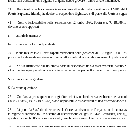
merito alla questione del soggetto sul quale debba gravare l’onere di tale indennizzo.
21 Reputando che la risposta a tale questione dipenda dalla questione se il MIBI debba 
(Corte Suprema, Irlanda) ha deciso di sospendere il giudizio e di porre alla Corte le seguen
«1) Se il criterio stabilito nella [sentenza del 12 luglio 1990, Foster e a. (C‑188/89, E
devono essere applicati
a) cumulativamente o
b) in modo tra loro indipendente
2) Nella misura in cui i vari aspetti menzionati nella [sentenza del 12 luglio 1990, Foste
principio fondamentale sotteso ai diversi fattori individuati in tale sentenza, il quale do
3) Se sia sufficiente che un’ampia parte di responsabilità sia stata trasferita da uno S
siffatto ente disponga, altresì a) di poteri speciali o b) operi sotto il controllo o la superv
Sulle questioni pregiudiziali
Sulla prima questione
22 Con la sua prima questione, il giudice del rinvio chiede sostanzialmente se l’articolo
e a. (C‑188/89, EU:C:1990:313) siano opponibili le disposizioni di una direttiva idonee a 
23 Ai punti da 3 a 5 di tale sentenza, la Corte ha rilevato che l’organismo di cui trattav
in regime di monopolio, un sistema di distribuzione del gas in Gran Bretagna», che «[i] m
questioni inerenti all’interesse nazionale, nonché istruzioni relative alla sua gestione», e 
24 In tale contesto, la Corte ha ricordato, al punto 18 della sentenza in parola, che essa