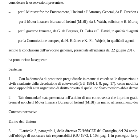
considerate le osservazioni presentate:
– per il Minister for the Environment, l’Ireland e l’Attorney General, da E. Creedon e S.
– per il Motor Insurers Bureau of Ireland (MIBI), da J. Walsh, solicitor, e B. Murray
– per il governo francese, da G. de Bergues, D. Colas e C. David, in qualità di agenti
– per la Commissione europea, da H. Krämer e K.-Ph. Wojcik, in qualità di agenti,
sentite le conclusioni dell’avvocato generale, presentate all’udienza del 22 giugno 2017,
ha pronunciato la seguente
Sentenza
1 Con la domanda di pronuncia pregiudiziale in esame si chiede se le disposizioni della
civile risultante dalla circolazione di autoveicoli (GU 1984, L 8, pag. 17), come modifi
siano opponibili a un organismo di diritto privato al quale uno Stato membro abbia demandat
2 Tale domanda è stata presentata nell’ambito di una controversia che in primo grado vedev
General nonché il Motor Insurers Bureau of Ireland (MIBI), in merito al risarcimento dei dan
Contesto normativo
Diritto dell’Unione
3 L’articolo 3, paragrafo 1, della direttiva 72/166/CEE del Consiglio, del 24 aprile 1972
dell’obbligo di assicurare tale responsabilità (GU 1972, L 103, pag. 1; in prosieguo: la «