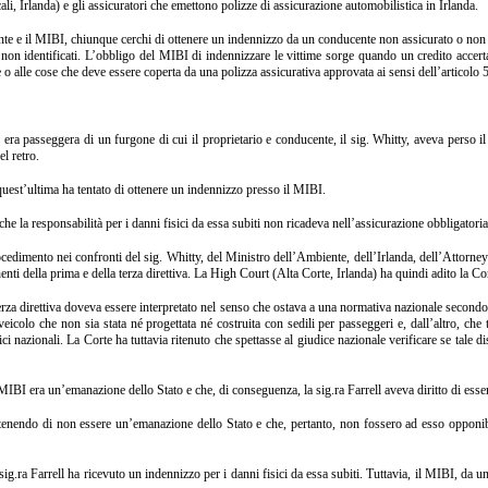
i, Irlanda) e gli assicuratori che emettono polizze di assicurazione automobilistica in Irlanda.
e e il MIBI, chiunque cerchi di ottenere un indennizzo da un conducente non assicurato o non i
o non identificati. L’obbligo del MIBI di indennizzare le vittime sorge quando un credito accer
 o alle cose che deve essere coperta da una polizza assicurativa approvata ai sensi dell’articolo 
a passeggera di un furgone di cui il proprietario e conducente, il sig. Whitty, aveva perso il c
l retro.
 quest’ultima ha tentato di ottenere un indennizzo presso il MIBI.
la responsabilità per i danni fisici da essa subiti non ricadeva nell’assicurazione obbligatoria i
ocedimento nei confronti del sig. Whitty, del Ministro dell’Ambiente, dell’Irlanda, dell’Attorn
nti della prima e della terza direttiva. La High Court (Alta Corte, Irlanda) ha quindi adito la Cor
erza direttiva doveva essere interpretato nel senso che ostava a una normativa nazionale secondo c
eicolo che non sia stata né progettata né costruita con sedili per passeggeri e, dall’altro, che t
ici nazionali. La Corte ha tuttavia ritenuto che spettasse al giudice nazionale verificare se tal
I era un’emanazione dello Stato e che, di conseguenza, la sig.ra Farrell aveva diritto di ess
endo di non essere un’emanazione dello Stato e che, pertanto, non fossero ad esso opponibili 
g.ra Farrell ha ricevuto un indennizzo per i danni fisici da essa subiti. Tuttavia, il MIBI, da un 