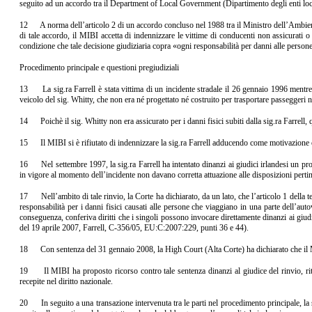
seguito ad un accordo tra il Department of Local Government (Dipartimento degli enti local
12 A norma dell’articolo 2 di un accordo concluso nel 1988 tra il Ministro dell’Ambient
di tale accordo, il MIBI accetta di indennizzare le vittime di conducenti non assicurati 
condizione che tale decisione giudiziaria copra «ogni responsabilità per danni alle persone
Procedimento principale e questioni pregiudiziali
13 La sig.ra Farrell è stata vittima di un incidente stradale il 26 gennaio 1996 mentre er
veicolo del sig. Whitty, che non era né progettato né costruito per trasportare passeggeri ne
14 Poichè il sig. Whitty non era assicurato per i danni fisici subiti dalla sig.ra Farrell,
15 Il MIBI si è rifiutato di indennizzare la sig.ra Farrell adducendo come motivazione che 
16 Nel settembre 1997, la sig.ra Farrell ha intentato dinanzi ai giudici irlandesi un pr
in vigore al momento dell’incidente non davano corretta attuazione alle disposizioni pertine
17 Nell’ambito di tale rinvio, la Corte ha dichiarato, da un lato, che l’articolo 1 della t
responsabilità per i danni fisici causati alle persone che viaggiano in una parte dell’autov
conseguenza, conferiva diritti che i singoli possono invocare direttamente dinanzi ai giud
del 19 aprile 2007, Farrell, C‑356/05, EU:C:2007:229, punti 36 e 44).
18 Con sentenza del 31 gennaio 2008, la High Court (Alta Corte) ha dichiarato che il MIB
19 Il MIBI ha proposto ricorso contro tale sentenza dinanzi al giudice del rinvio, riten
recepite nel diritto nazionale.
20 In seguito a una transazione intervenuta tra le parti nel procedimento principale, la si