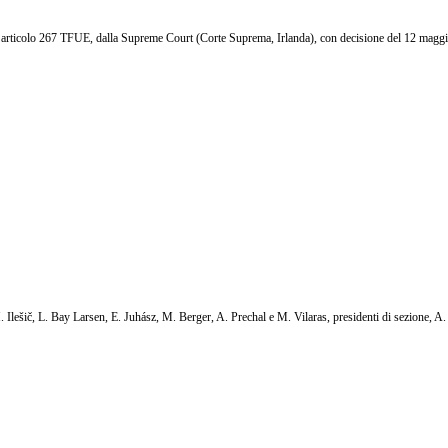
ll’articolo 267 TFUE, dalla Supreme Court (Corte Suprema, Irlanda), con decisione del 12 maggio
. Ilešič, L. Bay Larsen, E. Juhász, M. Berger, A. Prechal e M. Vilaras, presidenti di sezione, 