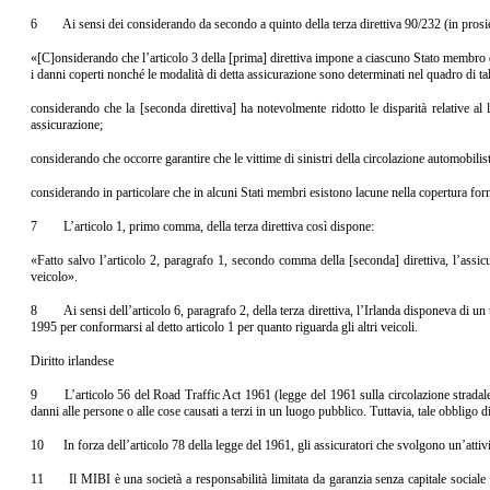
6 Ai sensi dei considerando da secondo a quinto della terza direttiva 90/232 (in prosieg
«[C]onsiderando che l’articolo 3 della [prima] direttiva impone a ciascuno Stato membro di a
i danni coperti nonché le modalità di detta assicurazione sono determinati nel quadro di ta
considerando che la [seconda direttiva] ha notevolmente ridotto le disparità relative al l
assicurazione;
considerando che occorre garantire che le vittime di sinistri della circolazione automobil
considerando in particolare che in alcuni Stati membri esistono lacune nella copertura forni
7 L’articolo 1, primo comma, della terza direttiva così dispone:
«Fatto salvo l’articolo 2, paragrafo 1, secondo comma della [seconda] direttiva, l’assicur
veicolo».
8 Ai sensi dell’articolo 6, paragrafo 2, della terza direttiva, l’Irlanda disponeva di un t
1995 per conformarsi al detto articolo 1 per quanto riguarda gli altri veicoli.
Diritto irlandese
9 L’articolo 56 del Road Traffic Act 1961 (legge del 1961 sulla circolazione stradale), 
danni alle persone o alle cose causati a terzi in un luogo pubblico. Tuttavia, tale obbligo d
10 In forza dell’articolo 78 della legge del 1961, gli assicuratori che svolgono un’attiv
11 Il MIBI è una società a responsabilità limitata da garanzia senza capitale sociale in