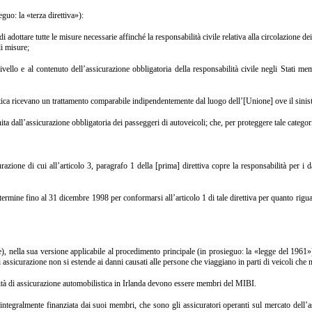
uo: la «terza direttiva»):
dottare tutte le misure necessarie affinché la responsabilità civile relativa alla circolazione de
li misure;
ivello e al contenuto dell’assicurazione obbligatoria della responsabilità civile negli Stati mem
istica ricevano un trattamento comparabile indipendentemente dal luogo dell’[Unione] ove il sinis
ta dall’assicurazione obbligatoria dei passeggeri di autoveicoli; che, per proteggere tale categori
azione di cui all’articolo 3, paragrafo 1 della [prima] direttiva copre la responsabilità per i
ermine fino al 31 dicembre 1998 per conformarsi all’articolo 1 di tale direttiva per quanto riguar
nella sua versione applicabile al procedimento principale (in prosieguo: la «legge del 1961»),
i assicurazione non si estende ai danni causati alle persone che viaggiano in parti di veicoli che 
ità di assicurazione automobilistica in Irlanda devono essere membri del MIBI.
tegralmente finanziata dai suoi membri, che sono gli assicuratori operanti sul mercato dell’a