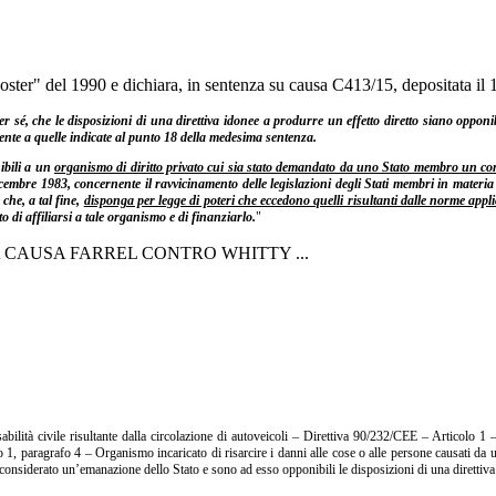
oster" del 1990 e dichiara, in sentenza su causa C413/15, depositata il
, che le disposizioni di una direttiva idonee a produrre un effetto diretto siano opponibil
nte a quelle indicate al punto 18 della medesima sentenza.
ibili a un
organismo di diritto privato cui sia stato demandato da uno Stato membro un com
cembre 1983, concernente il ravvicinamento delle legislazioni degli Stati membri in materia di
che, a tal fine,
disponga per legge di poteri che eccedono quelli risultanti dalle norme applic
o di affiliarsi a tale organismo e di finanziarlo.
"
 CAUSA FARREL CONTRO WHITTY ...
bilità civile risultante dalla circolazione di autoveicoli – Direttiva 90/232/CEE – Articolo 1 
1, paragrafo 4 – Organismo incaricato di risarcire i danni alle cose o alle persone causati da un
considerato un’emanazione dello Stato e sono ad esso opponibili le disposizioni di una direttiva