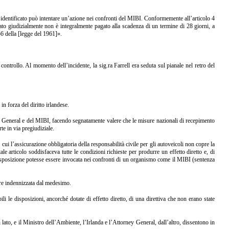
dentificato può intentare un’azione nei confronti del MIBI. Conformemente all’articolo 4
tato giudizialmente non è integralmente pagato alla scadenza di un termine di 28 giorni, a
56 della [legge del 1961]».
ontrollo. Al momento dell’incidente, la sig.ra Farrell era seduta sul pianale nel retro del
n forza del diritto irlandese.
ey General e del MIBI, facendo segnatamente valere che le misure nazionali di recepimento
te in via pregiudiziale.
ui l’assicurazione obbligatoria della responsabilità civile per gli autoveicoli non copre la
ale articolo soddisfaceva tutte le condizioni richieste per produrre un effetto diretto e, di
e disposizione potesse essere invocata nei confronti di un organismo come il MIBI (sentenza
ere indennizzata dal medesimo.
le disposizioni, ancorché dotate di effetto diretto, di una direttiva che non erano state
lato, e il Ministro dell’Ambiente, l’Irlanda e l’Attorney General, dall’altro, dissentono in