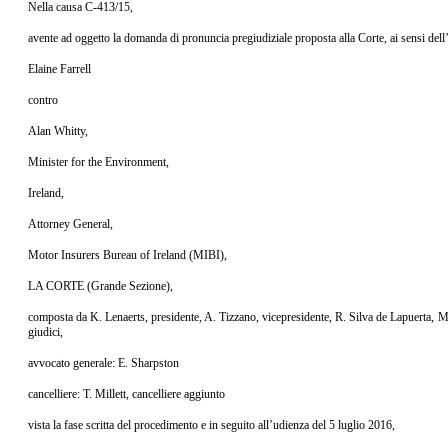
Nella causa C‑413/15,
avente ad oggetto la domanda di pronuncia pregiudiziale proposta alla Corte, ai sensi de
Elaine Farrell
contro
Alan Whitty,
Minister for the Environment,
Ireland,
Attorney General,
Motor Insurers Bureau of Ireland (MIBI),
LA CORTE (Grande Sezione),
composta da K. Lenaerts, presidente, A. Tizzano, vicepresidente, R. Silva de Lapuerta, M
giudici,
avvocato generale: E. Sharpston
cancelliere: T. Millett, cancelliere aggiunto
vista la fase scritta del procedimento e in seguito all’udienza del 5 luglio 2016,