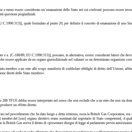
o meno essere considerato un’emanazione dello Stato nei cui confronti possono essere invocate
ti questioni pregiudiziali:
U:C:1990:313)], quale formulato al punto 20, per definire il concetto di emanazione di uno Stat
r e a. (C‑188/89, EU:C:1990:313)], possano, in alternativa, essere considerati fattori che devo
vrebbe essere applicato da un organo giurisdizionale nel valutare se un determinato organismo cos
tato membro a un ente allo scopo manifesto di soddisfare obblighi di diritto dell’Unione, affi
isione diretti dello Stato membro».
 288 TFUE debba essere interpretato nel senso che non esclude che a un ente che non sia dotato d
produrre un effetto diretto.
asi nel procedimento che ha dato luogo a detta sentenza, ossia la British Gas Corporation, era «
embri del [suo] organo direttivo erano nominati dal segretario di Stato competente[, il quale] 
che la British Gas aveva il diritto di «presentare disegni di legge al parlamento previa autorizzazio
 aveva «di volta in volta affermato che disposizioni incondizionate e sufficientemente precise d