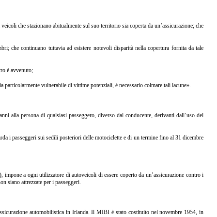
i veicoli che stazionano abitualmente sul suo territorio sia coperta da un’assicurazione; che
bri; che continuano tuttavia ad esistere notevoli disparità nella copertura fornita da tale
tro è avvenuto;
a particolarmente vulnerabile di vittime potenziali, è necessario colmare tali lacune».
 danni alla persona di qualsiasi passeggero, diverso dal conducente, derivanti dall’uso del
da i passeggeri sui sedili posteriori delle motociclette e di un termine fino al 31 dicembre
 impone a ogni utilizzatore di autoveicoli di essere coperto da un’assicurazione contro i
non siano attrezzate per i passeggeri.
ssicurazione automobilistica in Irlanda. Il MIBI è stato costituito nel novembre 1954, in