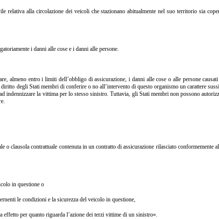
e relativa alla circolazione dei veicoli che stazionano abitualmente nel suo territorio sia cope
gatoriamente i danni alle cose e i danni alle persone.
meno entro i limiti dell’obbligo di assicurazione, i danni alle cose o alle persone causati 
iritto degli Stati membri di conferire o no all’intervento di questo organismo un carattere sussi
nuti ad indennizzare la vittima per lo stesso sinistro. Tuttavia, gli Stati membri non possono auto
re.
o clausola contrattuale contenuta in un contratto di assicurazione rilasciato conformemente all’ar
colo in questione o
enti le condizioni e la sicurezza del veicolo in questione,
a effetto per quanto riguarda l’azione dei terzi vittime di un sinistro».