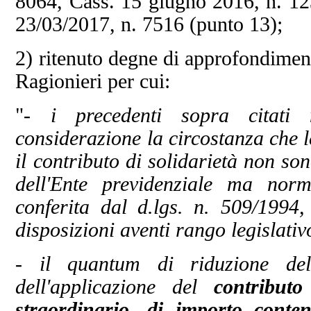
8064, Cass. 15 giugno 2016, n. 12
23/03/2017, n. 7516 (punto 13);
2)
ritenuto degne di approfondiment
Ragionieri per cui:
"
-
i precedenti sopra citati 
considerazione la circostanza che 
il contributo di solidarietà non so
dell'Ente previdenziale ma norm
conferita dal d.lgs. n. 509/199
disposizioni aventi rango legislativ
- il quantum di riduzione del 
dell'applicazione del
contribut
straordinario
, di
importo conten