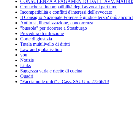
CONSULENZA A PAGAMENTO DALL' AVV. MAURIZ
Cronache su incompatibilità degli avvocati part time
Incompatibilità e conflitti d'interessi dell'avvocato
Il Consiglio Nazionale Forense è giudice terzo? può ancora 
Antitrust, liberalizzazione, concorrenza
"bussola" per ricorrere a Strasburgo
Procedura di infrazione
Corte di giustizia
Tutela multilivello di diritti
Law and globalisation
you
Notizie
Links
Saggezza varia e ricette di cucina
Quadri
"Facciamo le pulci" a Cass. SSUU n. 27266/13