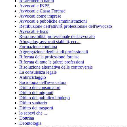
Risarcimento danni
Avvocati e INPS
Avvocati e Cassa Forense
Avvocati come imprese
Avvocati e pubbliche amministrazioni
Retribuzione dell'attività professionale dell'avvocato
Avvocati e fisco
Responsabilità professionale dell'avvocato
Abogados, avvocati stabiliti, ecc...
Formazione continua
Aggregazione degli studi professionali
Riforma della professione forense
Riforma di tutte le (altre) professioni
Risoluzione alternativa delle controversie
La consulenza legale
Antiriciclaggio
Sociologia dell'avvocatura
Diritto dei consumatori
Diritto dei migranti
Diritto del pubblico impiego
Diritto sanitario
Diritto dei trasporti
lo sapevi che ...
Dottrina
Deontologia