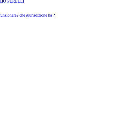
IO PERELLI
funzionare? che giurisdizione ha ?