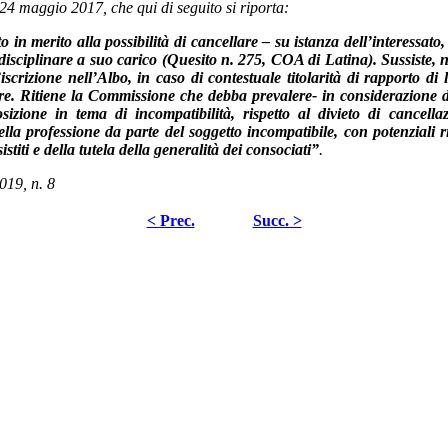
 24 maggio 2017, che qui di seguito si riporta:
in merito alla possibilità di cancellare – su istanza dell’interessato, 
disciplinare a suo carico (Quesito n. 275, COA di Latina). Sussiste, 
scrizione nell’Albo, in caso di contestuale titolarità di rapporto di 
e. Ritiene la Commissione che debba prevalere- in considerazione dell
isposizione in tema di incompatibilità, rispetto al divieto di cance
la professione da parte del soggetto incompatibile, con potenziali ri
sistiti e della tutela della generalità dei consociati”
.
019, n. 8
< Prec.
Succ. >