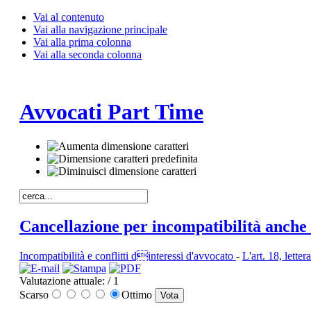
Vai al contenuto
Vai alla navigazione principale
Vai alla prima colonna
Vai alla seconda colonna
Avvocati Part Time
Cancellazione per incompatibilità anche
Incompatibilità e conflitti dinteressi d'avvocato
-
L'art. 18, letter
Valutazione attuale:
/ 1
Scarso
Ottimo