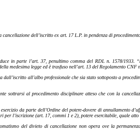
 cancellazione dell’iscritto ex art. 17 L.P. in pendenza di procedimento 
roduce in parte l’art. 37, penultimo comma del RDL n. 1578/1933. “
3 della medesima legge ed è trasfuso nell’art. 13 del Regolamento CNF n
l’iscritto all’albo professionale che sia stato sottoposto a procedimento
nte sottrarsi al procedimento disciplinare atteso che con la cancell
esercizio da parte dell’Ordine del potere-dovere di annullamento d’uffi
i per l’iscrizione (art. 17, commi 1 e 2), potere esercitabile, quale at
utomatismo del divieto di cancellazione non opera ove la permanenza de