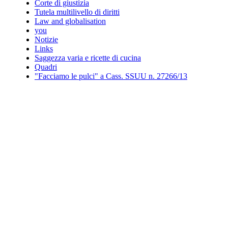
Corte di giustizia
Tutela multilivello di diritti
Law and globalisation
you
Notizie
Links
Saggezza varia e ricette di cucina
Quadri
"Facciamo le pulci" a Cass. SSUU n. 27266/13