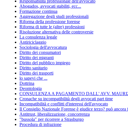
Responsabilità professionale dell'avvocato
Abogados, avvocati stabiliti, ecc...
Formazione continua
Aggregazione degli studi professionali
Riforma della professione forense
Riforma di tutte le (altre) professioni
Risoluzione alternativa delle controversie
La consulenza legale
Antiriciclaggio
Sociologia dell'avvocatura
Diritto dei consumatori
Diritto dei migranti
Diritto del pubblico impiego
Diritto sanitario
Diritto dei trasporti
lo sapevi che ...
Dottrina
Deontologia
CONSULENZA A PAGAMENTO DALL' AVV. MAURIZ
Cronache su incompatibilità degli avvocati part time
Incompatibilità e conflitti d'interessi dell'avvocato
Il Consiglio Nazionale Forense è giudice terzo? può ancora 
Antitrust, liberalizzazione, concorrenza
"bussola" per ricorrere a Strasburgo
Procedura di infrazione