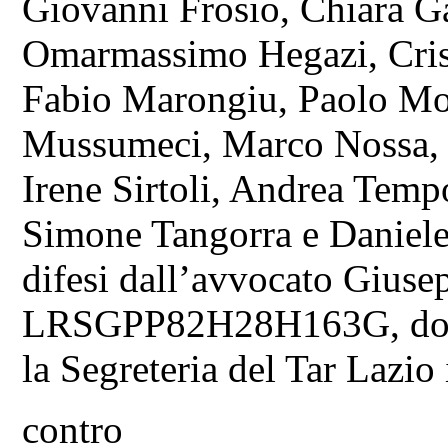
Giovanni Frosio, Chiara G
Omarmassimo Hegazi, Cris
Fabio Marongiu, Paolo Mor
Mussumeci, Marco Nossa, S
Irene Sirtoli, Andrea Temp
Simone Tangorra e Daniele 
difesi dall’avvocato Giuse
LRSGPP82H28H163G, domici
la Segreteria del Tar Lazio
contro