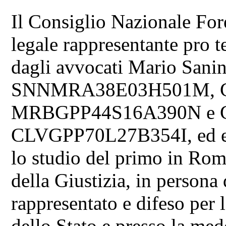
Il Consiglio Nazionale For
legale rappresentante pro t
dagli avvocati Mario Sanin
SNNMRA38E03H501M, Giu
MRBGPP44S16A390N e Giu
CLVGPP70L27B354I, ed ele
lo studio del primo in Roma
della Giustizia, in persona 
rappresentato e difeso per
dello Stato e presso la me