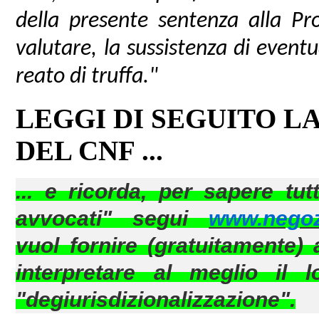
della presente sentenza alla Pr
valutare, la sussistenza di eventua
reato di truffa."
LEGGI DI SEGUITO LA
DEL CNF ...
... e ricorda, per sapere tut
avvocati" segui
www.negozi
vuol fornire (gratuitamente) a
interpretare al meglio il
"degiurisdizionalizzazione".