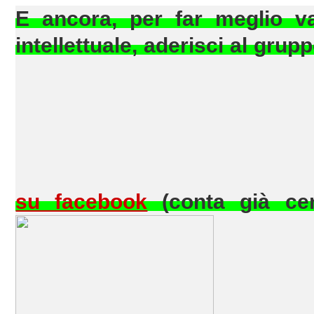
E ancora, per far meglio val
intellettuale, aderisci al gru
su facebook
(conta già cent