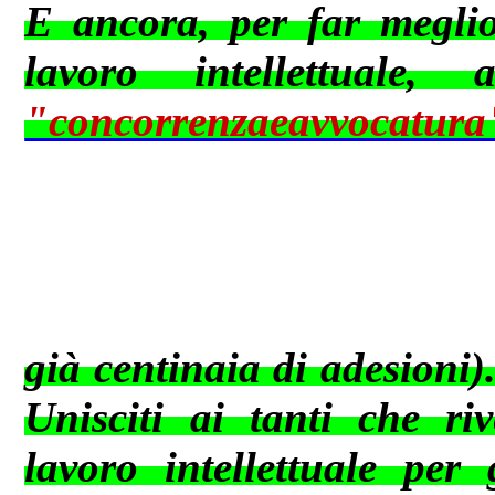
E ancora, per far meglio 
lavoro intellettuale,
"concorrenzaeavvocat
già centinaia di adesioni)
Unisciti ai tanti che ri
lavoro intellettuale per 