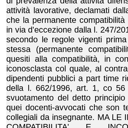
di prevalenza della attività difen
attività lavorative, declamati dal
che la permanente compatibilità c
in via d'eccezione dalla l. 247/201
secondo le regole vigenti prima 
stessa (permanente compatibili
quesiti alla compatibilità, in con
iconosclasta col quale, al contrari
dipendenti pubblici a part time rid
della l. 662/1996, art. 1, co 56 
svuotamento del detto principio d
quei docenti-avvocati che son te
collegiali da insegnante. M
COMPATIBILITA' E INC