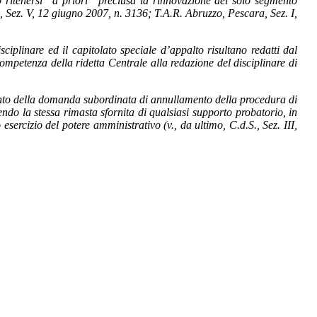
 ritenersi “a priori” preclusa la rinnovazione del solo segmento
., Sez. V, 12 giugno 2007, n. 3136; T.A.R. Abruzzo, Pescara, Sez. I,
sciplinare ed il capitolato speciale d’appalto risultano redatti dal
ompetenza della ridetta Centrale alla redazione del disciplinare di
imento della domanda subordinata di annullamento della procedura di
o la stessa rimasta sfornita di qualsiasi supporto probatorio, in
ercizio del potere amministrativo (v., da ultimo, C.d.S., Sez. III,