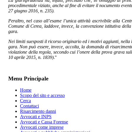
La giurisprudenza ha, infatti, precisato che, in omaggio ai pri
procedimentale viziato, anche al fine di evitare il nocumento event
27 giugno 2016, n. 235).
Peraltro, nel caso all’esame l’unica attività ascrivibile alla Cent
Comune di Cerea, laddove, invece, la convenzione istitutiva della 
gara.
Nei limiti suesposti il ricorso originario ed i motivi aggiunti, n
gara. Non può essere, invece, accolta, la domanda di risarciment
violazione della regola, secondo cui l’onere della prova grava sul
10 aprile 2015, n. 1839)
."
Menu Principale
Home
Scopo del sito e accesso
Cerca
Contattaci
Risarcimento danni
Avvocati e INPS
Avvocati e Cassa Forense
Avvocati come imprese