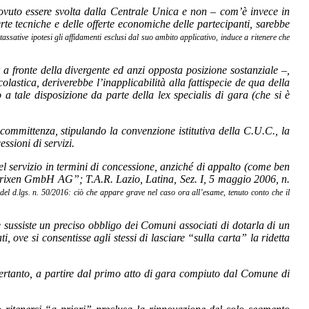
dovuto essere svolta dalla Centrale Unica e non – com’è invece in
te tecniche e delle offerte economiche delle partecipanti, sarebbe
assative ipotesi gli affidamenti esclusi dal suo ambito applicativo, induce a ritenere che
a fronte della divergente ed anzi opposta posizione sostanziale –,
lastica, deriverebbe l’inapplicabilità alla fattispecie de qua della
 a tale disposizione da parte della lex specialis di gara (che si è
i committenza, stipulando la convenzione istitutiva della C.U.C., la
ssioni di servizi.
l servizio in termini di concessione, anziché di appalto (come ben
ng Brixen GmbH AG”; T.A.R. Lazio, Latina, Sez. I, 5 maggio 2006, n.
7 del d.lgs. n. 50/2016: ciò che appare grave nel caso ora all’esame, tenuto conto che il
 sussiste un preciso obbligo dei Comuni associati di dotarla di un
, ove si consentisse agli stessi di lasciare “sulla carta” la ridetta
, pertanto, a partire dal primo atto di gara compiuto dal Comune di