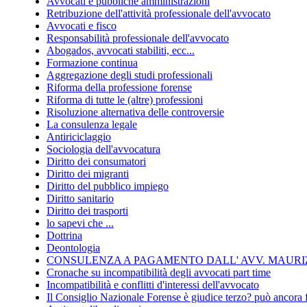
Avvocati e pubbliche amministrazioni
Retribuzione dell'attività professionale dell'avvocato
Avvocati e fisco
Responsabilità professionale dell'avvocato
Abogados, avvocati stabiliti, ecc...
Formazione continua
Aggregazione degli studi professionali
Riforma della professione forense
Riforma di tutte le (altre) professioni
Risoluzione alternativa delle controversie
La consulenza legale
Antiriciclaggio
Sociologia dell'avvocatura
Diritto dei consumatori
Diritto dei migranti
Diritto del pubblico impiego
Diritto sanitario
Diritto dei trasporti
lo sapevi che ...
Dottrina
Deontologia
CONSULENZA A PAGAMENTO DALL' AVV. MAURIZ
Cronache su incompatibilità degli avvocati part time
Incompatibilità e conflitti d'interessi dell'avvocato
Il Consiglio Nazionale Forense è giudice terzo? può ancora 