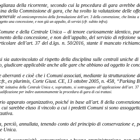
oglianza della ricorrente, secondo cui la procedura di gara avrebbe 
a della Commissione di gara, che ha svolto la valutazione delle offer
 generale
ed onnicomprensivo della formulazione dell’art. 3 della convenzione, che limita a t
etto una concessione, e non già un appalto, di servizi (cfr. subito infra).
Comune e della Centrale Unica – di tenore curiosamente identico, pur 
ento della concessione, e non dell’appalto, del servizio di refezione sco
ticolare dell’art. 37 del d.lgs. n. 50/2016, stante il mancato richiamo
si sia autovincolato al rispetto della disciplina sulle centrali uniche d
, giudicare applicabile anche alle gare che abbiano ad oggetto le conce
 aberranti e cioè che i Comuni associati, mediante la strutturazione de
ure: cfr., ex plurimis, Corte Giust. CE, 13 ottobre 2005, n. 458, “Parki
one
istitutiva della Centrale Unica e, soprattutto, si sottraggano all’applicazione dell’art. 3
alificazione per indire autonomamente la procedura di gara di cui trattasi.
rio apparato organizzativo, poiché in base all’art. 8 della convenzione
cui sarebbe eluso il vincolo a cui i predetti Comuni si sono assoggettati
zativa.
 va, perciò, annullata, tenendo conto del principio di conservazione e
le Unica.