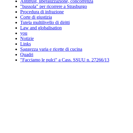
Antitrust, liberalizzazione, concorrenza
"bussola" per ricorrere a Strasburgo
Procedura di infrazione
Corte di giustizia
Tutela multilivello di diritti
Law and globalisation
you
Notizie
Links
Saggezza varia e ricette di cucina
Quadri
"Facciamo le pulci" a Cass. SSUU n. 27266/13