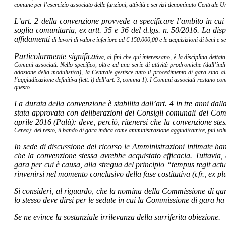
comune per l’esercizio associato delle funzioni, attività e servizi denominato Centrale
L’art. 2 della convenzione provvede a specificare l’ambito in cui
soglia comunitaria, ex artt. 35 e 36 del d.lgs. n. 50/2016. La disp
affidamenti
di lavori di valore inferiore ad € 150.000,00 e le acquisizioni di beni e s
Particolarmente significa
tiva, ai fini che qui interessano, è la disciplina dett
Comuni associati. Nello specifico, oltre ad una serie di attività prodromiche (dall’ind
adozione della modulistica), la Centrale gestisce tutto il procedimento di gara sino all
l’aggiudicazione definitiva (lett. i) dell’art. 3, comma 1). I Comuni associati restano com
questo.
La durata della convenzione è stabilita dall’art. 4 in tre anni dal
stata approvata con deliberazioni dei Consigli comunali dei Com
aprile 2016 (Palù): deve, perciò, ritenersi che la convenzione ste
Cerea): del resto, il bando di gara indica come amministrazione aggiudicatrice, più volte
In sede di discussione del ricorso le Amministrazioni intimate ha
che la convenzione stessa avrebbe acquistato efficacia. Tuttavia,
gara per cui è causa, alla stregua del principio “tempus regit actu
rinvenirsi nel momento conclusivo della fase costitutiva (cfr., ex p
Si consideri, al riguardo, che la nomina della Commissione di gar
lo stesso deve dirsi per le sedute in cui la Commissione di gara ha p
Se ne evince la sostanziale irrilevanza della surriferita obiezione.