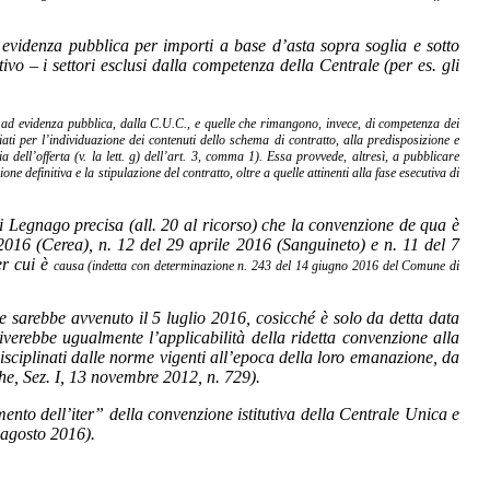
d evidenza pubblica per importi a base d’asta sopra soglia e sotto
ivo – i settori esclusi dalla competenza della Centrale (per es. gli
dura ad evidenza pubblica, dalla C.U.C., e quelle che rimangono, invece, di competenza dei
ati per l’individuazione dei contenuti dello schema di contratto, alla predisposizione e
 dell’offerta (v. la lett. g) dell’art. 3, comma 1). Essa provvede, altresì, a pubblicare
ne definitiva e la stipulazione del contratto, oltre a quelle attinenti alla fase esecutiva di
 di Legnago precisa (all. 20 al ricorso) che la convenzione de qua è
016 (Cerea), n. 12 del 29 aprile 2016 (Sanguineto) e n. 11 del 7
er cui è
causa (indetta con determinazione n. 243 del 14 giugno 2016 del
Comune di
e sarebbe avvenuto il 5 luglio 2016, cosicché è solo da detta data
iverebbe ugualmente l’applicabilità della ridetta convenzione alla
disciplinati dalle norme vigenti all’epoca della loro emanazione, da
che, Sez. I, 13 novembre 2012, n. 729).
nto dell’iter” della convenzione istitutiva della Centrale Unica e
4 agosto 2016).