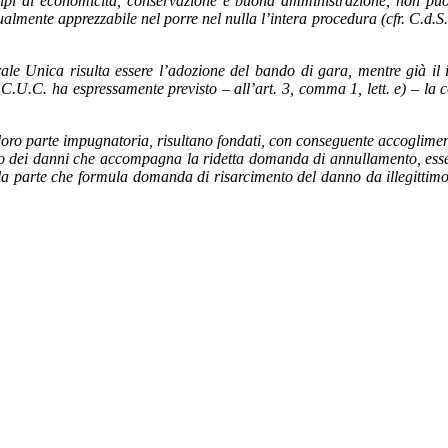
ncipi di economicità, conservazione e buona amministrazione, non può
ualmente apprezzabile nel porre nel nulla l’intera procedura (cfr. C.d.S
rale Unica risulta essere l’adozione del bando di gara, mentre già il i
C.U.C. ha espressamente previsto – all’art. 3, comma 1, lett. e) – la c
ella loro parte impugnatoria, risultano fondati, con conseguente accogl
o dei danni che accompagna la ridetta domanda di annullamento, essend
la parte che formula domanda di risarcimento del danno da illegittimo es