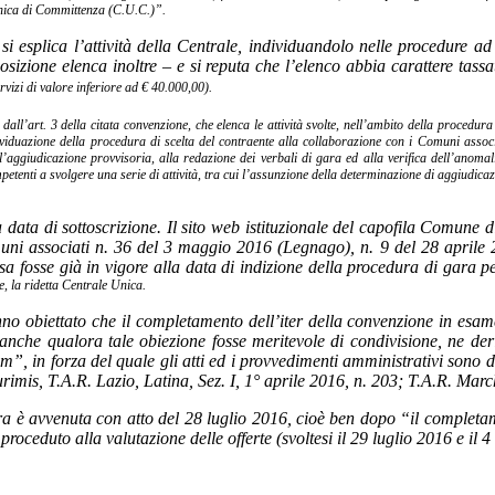
 Unica di Committenza (C.U.C.)”.
 si esplica l’attività della Centrale, individuandolo nelle procedure a
osizione elenca inoltre – e si reputa che l’elenco abbia carattere tassat
ervizi di valore inferiore ad € 40.000,00).
ata dall’art. 3 della citata convenzione, che elenca le attività svolte, nell’ambito della proce
ividuazione della procedura di scelta del contraente alla collaborazione con i Comuni associ
’aggiudicazione provvisoria, alla redazione dei verbali di gara ed alla verifica dell’anomalia
petenti a svolgere una serie di attività, tra cui l’assunzione della
determinazione di aggiudicazio
la data di sottoscrizione. Il sito web istituzionale del capofila Comune
uni associati n. 36 del 3 maggio 2016 (Legnago), n. 9 del 28 aprile 2
ssa fosse già in vigore alla data di indizione della procedura di gara p
, la ridetta Centrale Unica.
nno obiettato che il completamento dell’iter della convenzione in esam
 anche qualora tale obiezione fosse meritevole di condivisione, ne der
m”, in forza del quale gli atti ed i provvedimenti amministrativi sono 
lurimis, T.A.R. Lazio, Latina, Sez. I, 1° aprile 2016, n. 203; T.A.R. Mar
a è avvenuta con atto del 28 luglio 2016, cioè ben dopo “il completame
roceduto alla valutazione delle offerte (svoltesi il 29 luglio 2016 e il 