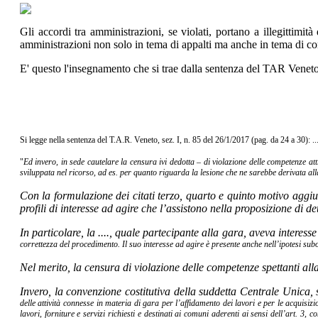
Gli accordi tra amministrazioni, se violati, portano a illegittimit
amministrazioni non solo in tema di appalti ma anche in tema di co
E' questo l'insegnamento che si trae dalla sentenza del TAR Veneto, s
Si legge nella sentenza del T.A.R. Veneto, sez. I, n. 85 del 26/1/2017 (pag. da 24 a 30): ..
"
Ed invero, in sede cautelare la censura ivi dedotta – di violazione delle competenze 
sviluppata nel ricorso, ad es. per quanto riguarda la lesione che ne
sarebbe derivata all
Con la formulazione dei citati terzo, quarto e quinto motivo aggi
profili di interesse ad agire che l’assistono nella proposizione di de
In particolare, la ...., quale partecipante alla gara, aveva interess
correttezza del procedimento. Il suo interesse ad agire è presente anche nell’ipotesi su
Nel merito, la censura di violazione delle competenze spettanti al
Invero, la convenzione costitutiva della suddetta Centrale Unica,
delle attività connesse in materia di gara per
l’affidamento dei lavori e per le acquisi
lavori, forniture e servizi richiesti e destinati ai comuni aderenti ai sensi dell’art. 3,