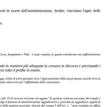
sti in essere dall'amministrazione. Inoltre, vincolano l'agire delle
o.
erea, Sanguinetto e Palù – è stata respinta, in quanto considerata non sufficientemente
ando in maniera più adeguata la censura in discorso e precisando i
si sotto il profilo in esame.
gge, al fine di avere garanzie circa l’apprezzamento della sua proposta, nonché circa la
amente concorrere per l’affidamento della concessione.
 (all. 19 al ricorso) ed avente ad oggetto “la gestione in forma associata dei compiti e
olge le funzioni di amministrazione aggiudicatrice e provvede ad aggiudicare appalti di
ni della gestione associata, elencati dal comma 5 dell’art. 1, “viene costituito un ufficio