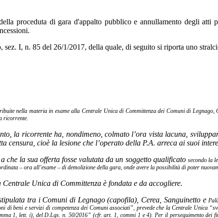
à della proceduta di gara d'appalto pubblico e annullamento degli atti po
ncessioni.
ez. I, n. 85 del 26/1/2017, della quale, di seguito si riporta uno stralci
.
attribuite nella materia in esame alla Centrale Unica di Committenza dei Comuni di Legnago, C
a ricorrente.
unto, la ricorrente ha, nondimeno, colmato l’ora vista lacuna, svilupp
tta censura, cioè la lesione che l’operato della P.A. arreca ai suoi interes
e a che la sua offerta fosse valutata da un soggetto qualificato
secondo la le
bordinata – ora all’esame – di demolizione della gara, onde avere la possibilità di poter nuov
la Centrale Unica di Committenza è fondata e da accogliere.
 stipulata tra i Comuni di Legnago (capofila), Cerea, Sanguinetto e
Palù
zioni di beni e servizi di competenza dei Comuni associati”, prevede che la Centrale Unica
“sv
 comma 1, lett. i), del D.Lgs. n. 50/2016” (cfr. art. 1, commi 1 e 4). Per il perseguimento dei fi