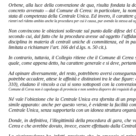
Orbene, alla luce della convenzione de qua, risulta fondata la d
concreto avvenuto – dal Comune di Cerea: in particolare, la nomin
stata di competenza della Centrale Unica. Ed invero, il carattere
rientri nel ridetto ambito anche la procedura per cui è causa, pur avendo la stessa ad ogg
Non convincono le obiezioni sollevate sul punto dalle difese del 
secondo cui, dal fatto che la procedura avesse ad oggetto l’affidam
disciplina in materia di centrali uniche di committenza, ed in par
limitata a richiamare l’art. 166 del d.lgs. n. 50 cit.).
In contrario, tuttavia, il Collegio ritiene che il Comune di Cerea 
quale, come appena detto, ha carattere generale e si deve, pertanto
Ad opinare diversamente, del resto, potrebbero aversi conseguenze
potrebbe accadere, attese le affinità e distinzioni tra le due fig
310), eludano il vincolo a cui si sono sottoposti con la convenzi
Comune di Cerea non è capoluogo di provincia e non sembra disporre dei requisiti di qu
Né vale l’obiezione che la Centrale Unica era sfornita di un prop
simile apparato: anche per questo verso, è evidente la facilità con 
Centrale Unica, senza supportarla con un idonea struttura organiz
Donde, in definitiva, l’illegittimità della procedura di gara, che
Cerea e che avrebbe dovuto, invece, essere effettuato dalla Centra