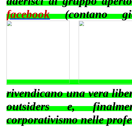
aderisci al gruppo apert
facebook
(contano già
rivendicano una vera libert
outsiders e, finalm
corporativismo nelle profes