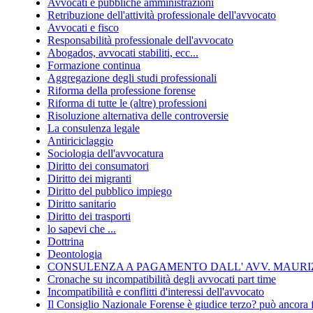
Avvocati e pubbliche amministrazioni
Retribuzione dell'attività professionale dell'avvocato
Avvocati e fisco
Responsabilità professionale dell'avvocato
Abogados, avvocati stabiliti, ecc...
Formazione continua
Aggregazione degli studi professionali
Riforma della professione forense
Riforma di tutte le (altre) professioni
Risoluzione alternativa delle controversie
La consulenza legale
Antiriciclaggio
Sociologia dell'avvocatura
Diritto dei consumatori
Diritto dei migranti
Diritto del pubblico impiego
Diritto sanitario
Diritto dei trasporti
lo sapevi che ...
Dottrina
Deontologia
CONSULENZA A PAGAMENTO DALL' AVV. MAURIZ
Cronache su incompatibilità degli avvocati part time
Incompatibilità e conflitti d'interessi dell'avvocato
Il Consiglio Nazionale Forense è giudice terzo? può ancora 