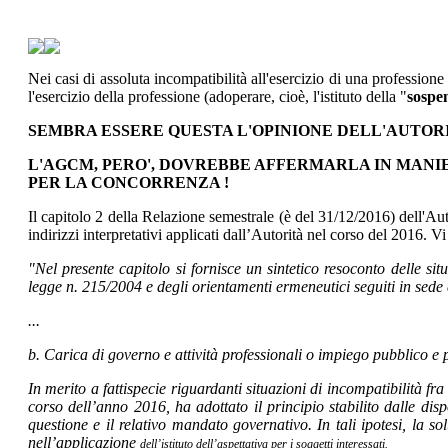
Nei casi di assoluta incompatibilità all'esercizio di una professio
l'esercizio della professione (adoperare, cioè, l'istituto della "
sospe
SEMBRA ESSERE QUESTA L'OPINIONE DELL'AUTO
L'AGCM, PERO', DOVREBBE AFFERMARLA IN MANI
PER LA CONCORRENZA !
Il capitolo 2 della Relazione semestrale (è del 31/12/2016) dell'Aut
indirizzi interpretativi applicati dall’Autorità nel corso del 2016. Vi
"Nel presente capitolo si fornisce un sintetico resoconto delle sit
legge n. 215/2004 e degli orientamenti ermeneutici seguiti in sede 
...
b. Carica di governo e attività professionali o impiego pubblico e 
In merito a fattispecie riguardanti situazioni di incompatibilità f
corso dell’anno 2016, ha adottato il principio stabilito dalle dispo
questione e il relativo mandato governativo. In tali ipotesi, la so
nell’applicazione
dell’istituto dell’aspettativa per i soggetti interessati.