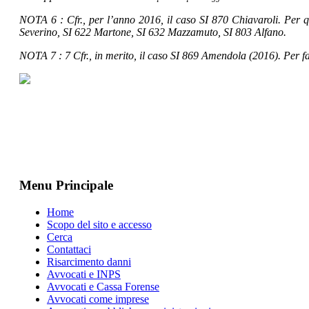
NOTA 6 : Cfr., per l’anno 2016, il caso SI 870 Chiavaroli. Per q
Severino, SI 622 Martone, SI 632 Mazzamuto, SI 803 Alfano.
NOTA 7 : 7 Cfr., in merito, il caso SI 869 Amendola (2016). Per fat
Menu Principale
Home
Scopo del sito e accesso
Cerca
Contattaci
Risarcimento danni
Avvocati e INPS
Avvocati e Cassa Forense
Avvocati come imprese