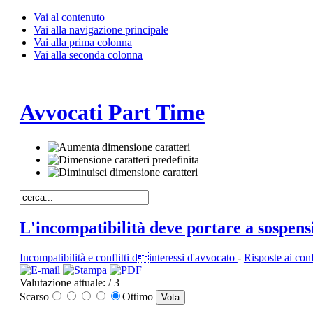
Vai al contenuto
Vai alla navigazione principale
Vai alla prima colonna
Vai alla seconda colonna
Avvocati Part Time
L'incompatibilità deve portare a sospensi
Incompatibilità e conflitti dinteressi d'avvocato
-
Risposte ai confl
Valutazione attuale:
/ 3
Scarso
Ottimo