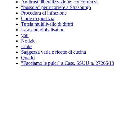
Antitrust, liberalizzazione, concorrenza
"bussola" per ricorrere a Strasburgo
Procedura di infrazione
Corte di giustizia
Tutela multilivello di diritti
Law and globalisation
you
Notizie
Links
Saggezza varia e ricette di cucina
Quadri
"Facciamo le pulci" a Cass. SSUU n. 27266/13