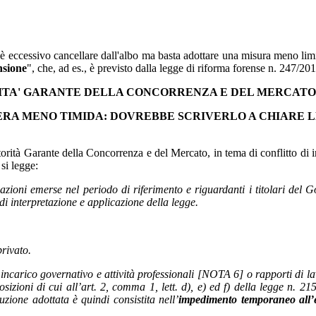
ne è eccessivo cancellare dall'albo ma basta adottare una misura meno lim
nsione
", che, ad es., è previsto dalla legge di riforma forense n. 247/201
RITA' GARANTE DELLA CONCORRENZA E DEL MERCATO
ERA MENO TIMIDA: DOVREBBE SCRIVERLO A CHIARE 
orità Garante della Concorrenza e del Mercato, in tema di conflitto di int
 si legge:
uazioni emerse nel periodo di riferimento e riguardanti i titolari del G
di interpretazione e applicazione della legge.
privato.
ra incarico governativo e attività professionali [NOTA 6] o rapporti di
sizioni di cui all’art. 2, comma 1, lett. d), e) ed f) della legge n. 215
luzione adottata è quindi consistita nell’
impedimento temporaneo all’es