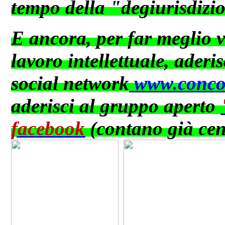
tempo della "degiurisdizi
E ancora, per far meglio va
lavoro intellettuale, aderis
social network
www.concor
aderisci al gruppo aperto
facebook
(contano già cent