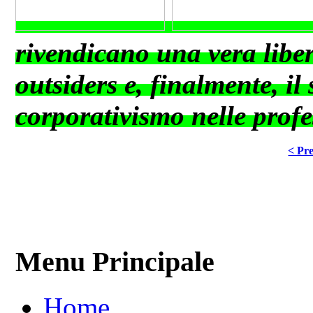
rivendicano una vera libert
outsiders e, finalmente, i
corporativismo nelle profes
< Pre
Menu Principale
Home