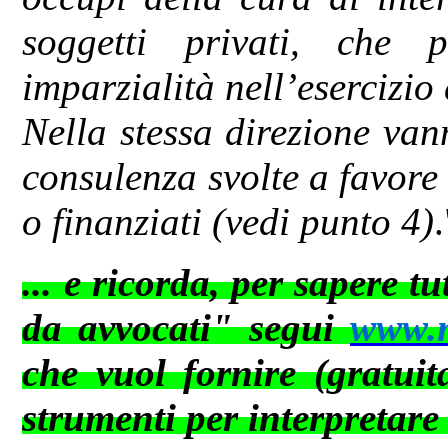
soggetti privati, che 
imparzialità nell’esercizio 
Nella stessa direzione van
consulenza svolte a favore d
o finanziati (vedi punto 4)
.
... e ricorda, per sapere t
da avvocati" segui
www.ne
che vuol fornire (gratuit
strumenti per interpretare