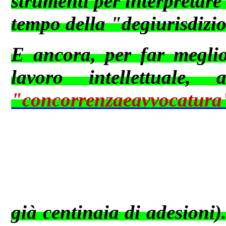
strumenti per interpretare
tempo della "degiurisdizi
E ancora, per far meglio 
lavoro intellettuale,
"concorrenzaeavvocat
già centinaia di adesioni)