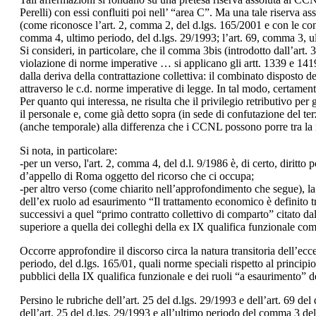
Perelli) con essi confluiti poi nell’ “area C”. Ma una tale riserva a
(come riconosce l’art. 2, comma 2, del d.lgs. 165/2001 e con le cons
comma 4, ultimo periodo, del d.lgs. 29/1993; l’art. 69, comma 3, ul
Si consideri, in particolare, che il comma 3bis (introdotto dall’art. 
violazione di norme imperative … si applicano gli artt. 1339 e 141
dalla deriva della contrattazione collettiva: il combinato disposto 
attraverso le c.d. norme imperative di legge. In tal modo, certament
Per quanto qui interessa, ne risulta che il privilegio retributivo pe
il personale e, come già detto sopra (in sede di confutazione del ter
(anche temporale) alla differenza che i CCNL possono porre tra la r
Si nota, in particolare:
-per un verso, l'art. 2, comma 4, del d.l. 9/1986 è, di certo, diritt
d’appello di Roma oggetto del ricorso che ci occupa;
-per altro verso (come chiarito nell’approfondimento che segue), la
dell’ex ruolo ad esaurimento “Il trattamento economico è definito t
successivi a quel “primo contratto collettivo di comparto” citato da
superiore a quella dei colleghi della ex IX qualifica funzionale com
Occorre approfondire il discorso circa la natura transitoria dell’ecc
periodo, del d.lgs. 165/01, quali norme speciali rispetto al principi
pubblici della IX qualifica funzionale e dei ruoli “a esaurimento” dei
Persino le rubriche dell’art. 25 del d.lgs. 29/1993 e dell’art. 69 de
dell’art. 25 del d.lgs. 29/1993 e all’ultimo periodo del comma 3 dell