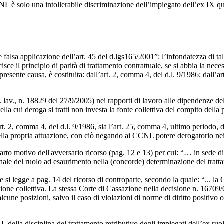
L è solo una intollerabile discriminazione dell’impiegato dell’ex IX qua
 falsa applicazione dell’art. 45 del d.lgs165/2001”: l’infondatezza di tal
e il principio di parità di trattamento contrattuale, se si abbia la neces
resente causa, è costituita: dall’art. 2, comma 4, del d.l. 9/1986; dall’a
 lav., n. 18829 del 27/9/2005) nei rapporti di lavoro alle dipendenze del
ella cui deroga si tratti non investa la fonte collettiva del compito della
rt. 2, comma 4, del d.l. 9/1986, sia l’art. 25, comma 4, ultimo periodo, d
ella propria attuazione, con ciò negando ai CCNL potere derogatorio nei 
rto motivo dell'avversario ricorso (pag. 12 e 13) per cui: “… in sede di co
sonale del ruolo ad esaurimento nella (concorde) determinazione del tra
 si legge a pag. 14 del ricorso di controparte, secondo la quale: “... la
azione collettiva. La stessa Corte di Cassazione nella decisione n. 1670
alcune posizioni, salvo il caso di violazioni di norme di diritto positivo 
L della disciplina del trattamento retributivo degli impiegati dell’ex r