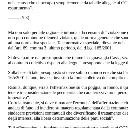
nella causa che ci occupa) semplicemente da tabelle allegate ai CCN
esaurimento”.
--------- 5.3)
Ma non solo per tale ragione è infondata la censura di “violazione e
non può comunque ritenersi violato, quale norma generale che sancisc
ad una normativa speciale. Tale normativa speciale, rilevante nella p
dall’art. 69, comma 3, ultimo periodo, del d.lgs. 165/2001.
Si deve partire dal presupposto che (come insegnava già Cass., sez.
al contratto collettivo rispetto alla legge “presuppone che la legge d
Sulla base di tale presupposto si deve subito riconoscere che sia l’a
165/2001 hanno, invece, investito la fonte collettiva del compito d
Risulta, dunque, errata l'affermazione su cui poggia, in fondo, il qua
tenere in considerazione le peculiarità che caratterizzavano il per
imperativa”.
Correlativamente, si deve rimarcare l'erroneità dell'affermazione che
andata di fatto ad incidere su materia regolamentata dalla contratt
sindacare previsioni contrattuali che diversificano il trattamento di 
degli interessi alla libera determinazione delle parti sociali”.
Tali affermazioni si fondano su una pretesa riserva assoluta ai CCN