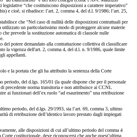
i legislative “che costituiscono disposizioni a carattere imperativo”
e cioè, si ribadisce: l’art. 2, comma 4, del d.l. 9/1986; l’art. 25,
stabilisce che “Nel caso di nullità delle disposizioni contrattuali per
 utilizzato un particolarissimo modo di proteggere alcune materie
co che prevede la sostituzione automatica di clausole nulle
ne.
o del potere demandato alla contrattazione collettiva di classificare
to la vigenza dell'art. 2, comma 4, del d.l. n. 9/1986, quale limite
li appellanti.
lo e la portata che gli ha attribuito la sentenza della Corte
o periodo, del d.lgs. 165/01 (la quale dispone che per il personale
a di precedente norma transitoria e non attribuisce ai CCNL
buire ai funzionari dell’ex ruolo “ad esaurimento” una retribuzione
 ultimo periodo, del d.lgs. 29/1993, sia l’art. 69, comma 3, ultimo
rità di retribuzione dell’identico lavoro prestato dagli impiegati
ttivamente, alle disposizioni di cui all’ultimo periodo del comma 4
lla Corte costituzionale, deve riconoscersi che anche quest’ultima