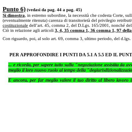
Punto 6)
(vedasi da pag. 44 a pag. 45)
Si dimostra
, in estremo subordine, la necessità che codesta Corte, sul
(eventualmente ritenuta) carenza di transitorietà del privilegio retrib
costituzionale
dell’art. 45, comma 2, del D.Lgs. 165/2001, nonché dell’
Ciò in relazione agli articoli
3, 4, 35 comma 1, 36 comma 1, 97 della
Con riguardo, poi, al solo art. 69, comma 3, ultimo periodo, del d.lgs.
PER APPROFONDIRE I PUNTI DA 5.1 A 5.5 ED IL PUNT
... e ricorda, per sapere tutto sulla "negoziazione assistita da a
meglio il loro nuovo ruolo al tempo della "degiurisdizionalizzazi
E ancora, per far meglio valere il tuo diritto al libero lavoro in