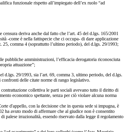
lifica funzionale rispetto all’impiegato dell’ex ruolo “ad
e censura deriva anche dal fatto che l’art. 45 del d.lgs. 165/2001
sità -come è nella fattispecie che ci occupa- di dare applicazione
rt. 25, comma 4 (soprattutto l’ultimo periodo), del d.lgs. 29/1993;
le pubbliche amministrazioni, l’efficacia derogatoria riconosciuta
 propria attuazione”;
el d.lgs. 29/1993, sia l’art. 69, comma 3, ultimo periodo, del d.lgs.
confronti delle citate norme di rango legislativo.
ntrattazione collettiva le parti sociali avevano tutto il diritto di
ttamento economico spettante, senza per ciò violare alcuna norma
 Corte d'appello, con la decisione che in questa sede si impugna, è
9/02 ha avuto modo di affermare che al giudice non è consentito
o di palese irrazionalità, essendo riservato dalla legge il regolamento
uolo “ad esaurimento” e dei loro colleghi (come l’Avv. Maurizio