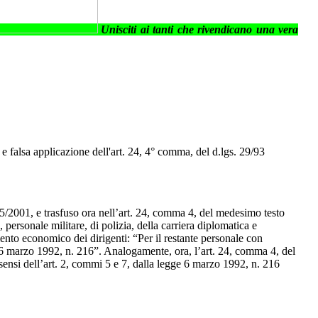
Unisciti ai tanti che rivendicano una vera
 e falsa applicazione dell'art. 24, 4° comma, del d.lgs. 29/93
 165/2001, e trasfuso ora nell’art. 24, comma 4, del medesimo testo
, personale militare, di polizia, della carriera diplomatica e
mento economico dei dirigenti: “Per il restante personale con
ge 6 marzo 1992, n. 216”. Analogamente, ora, l’art. 24, comma 4, del
 sensi dell’art. 2, commi 5 e 7, dalla legge 6 marzo 1992, n. 216