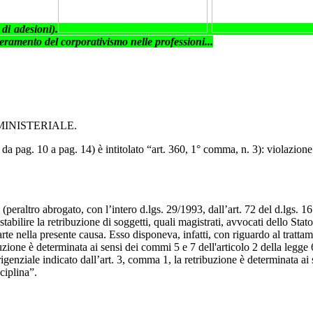
di adesioni).
superamento del corporativismo nelle professioni...
INISTERIALE.
da pag. 10 a pag. 14) è intitolato “art. 360, 1° comma, n. 3): violazione
 (peraltro abrogato, con l’intero d.lgs. 29/1993, dall’art. 72 del d.lgs.
tabilire la retribuzione di soggetti, quali magistrati, avvocati dello Stato
arte nella presente causa. Esso disponeva, infatti, con riguardo al tratta
ibuzione è determinata ai sensi dei commi 5 e 7 dell'articolo 2 della leg
rigenziale indicato dall’art. 3, comma 1, la retribuzione è determinata ai
ciplina”.