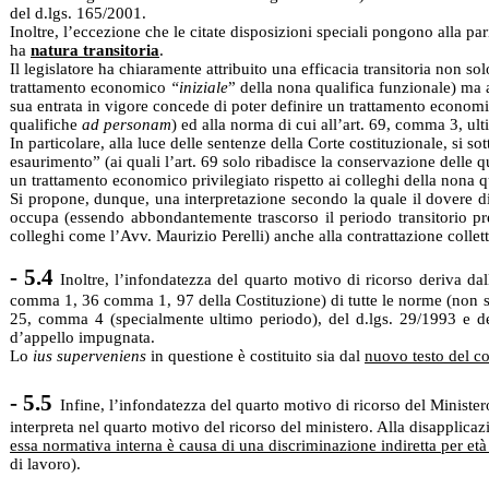
del d.lgs. 165/2001.
Inoltre, l’eccezione che le citate disposizioni speciali pongono alla pa
ha
natura transitoria
.
Il legislatore ha chiaramente attribuito una efficacia transitoria non so
trattamento economico
“iniziale
” della nona qualifica funzionale) ma 
sua entrata in vigore concede di poter definire un trattamento economico
qualifiche
ad personam
) ed alla norma di cui all’art. 69, comma 3, ult
In particolare, alla luce delle sentenze della Corte costituzionale, si
esaurimento” (ai quali l’art. 69 solo ribadisce la conservazione delle 
un trattamento economico privilegiato rispetto ai colleghi della nona q
Si propone, dunque, una interpretazione secondo la quale il dovere di 
occupa (essendo abbondantemente trascorso il periodo transitorio pr
colleghi come l’Avv. Maurizio Perelli) anche alla contrattazione collet
- 5.4
Inoltre, l’infondatezza del quarto motivo di ricorso deriva da
comma 1, 36 comma 1, 97 della Costituzione) di tutte le norme (non sol
25, comma 4 (specialmente ultimo periodo), del d.lgs. 29/1993 e del
d’appello impugnata.
Lo
ius superveniens
in questione è costituito sia dal
nuovo testo del co
- 5.5
Infine, l’infondatezza del quarto motivo di ricorso del Minister
interpreta nel quarto motivo del ricorso del ministero. Alla disapplica
essa normativa interna è causa di una discriminazione indiretta per età
di lavoro).