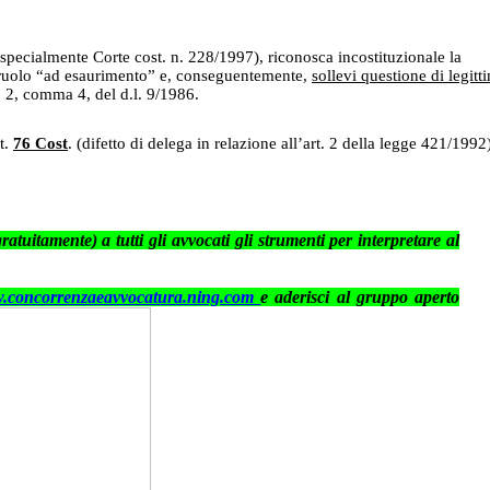
 (specialmente Corte cost. n. 228/1997), riconosca incostituzionale la
’ex ruolo “ad esaurimento” e, conseguentemente,
sollevi questione di legitt
 2, comma 4, del d.l. 9/1986.
t.
76 Cost
. (difetto di delega in relazione all’art. 2 della legge 421/1992
gratuitamente) a tutti gli avvocati gli
strumenti per interpretare al
concorrenzaeavvocatura.ning.com
e aderisci al gruppo aperto