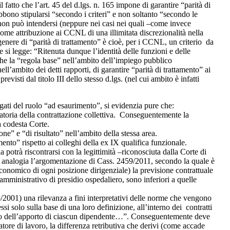
 fatto che l’art. 45 del d.lgs. n. 165 impone di garantire “parità di
debbono stipularsi “secondo i criteri” e non soltanto “secondo le
so non può intendersi (neppure nei casi nei quali –come invece
 come attribuzione ai CCNL di una illimitata discrezionalità nella
 genere di “parità di trattamento” è cioè, per i CCNL, un criterio da
 si legge: “Ritenuta dunque l’identità delle funzioni e delle
he la “regola base” nell’ambito dell’impiego pubblico
nell’ambito dei detti rapporti, di garantire “parità di trattamento” ai
evisti dal titolo III dello stesso d.lgs. (nel cui ambito è infatti
egati del ruolo “ad esaurimento”, si evidenzia pure che:
natoria della contrattazione collettiva. Conseguentemente la
a codesta Corte.
one” e “di risultato” nell’ambito della stessa area.
ento” rispetto ai colleghi della ex IX qualifica funzionale.
 potrà riscontrarsi con la legittimità –riconosciuta dalla Corte di
per analogia l’argomentazione di Cass. 2459/2011, secondo la quale è
e economico di ogni posizione dirigenziale) la previsione contrattuale
e amministrativo di presidio ospedaliero, sono inferiori a quelle
5/2001) una rilevanza a fini interpretativi delle norme che vengono
i solo sulla base di una loro definizione, all’interno dei contratti
o conto dell’apporto di ciascun dipendente…”. Conseguentemente deve
atore di lavoro, la differenza retributiva che derivi (come accade