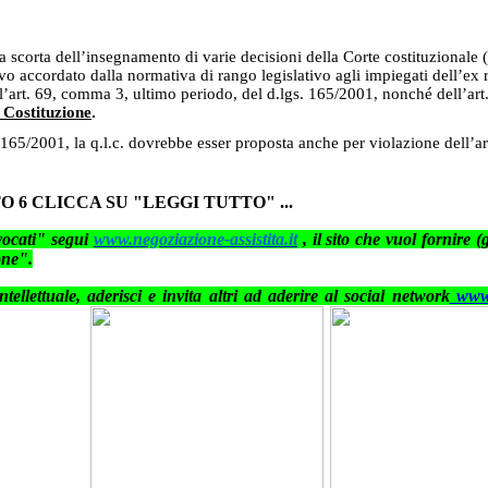
la scorta dell’insegnamento di varie decisioni della Corte costituzionale
utivo accordato dalla normativa di rango legislativo agli impiegati dell
art. 69, comma 3, ultimo periodo, del d.lgs. 165/2001, nonché dell’art.
 Costituzione
.
 165/2001, la q.l.c. dovrebbe esser proposta anche per violazione dell’ar
O 6 CLICCA SU "LEGGI TUTTO" ...
vvocati" segui
www.negoziazione-assistita.it
, il sito che vuol fornire (
one".
tellettuale, aderisci e invita altri ad aderire
al social network
www.