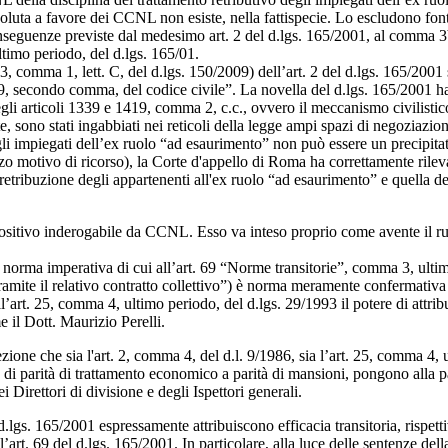
ssoluta a favore dei CCNL non esiste, nella fattispecie. Lo escludono font
eguenze previste dal medesimo art. 2 del d.lgs. 165/2001, al comma 3bis) 
timo periodo, del d.lgs. 165/01.
33, comma 1, lett. C, del d.lgs. 150/2009) dell’art. 2 del d.lgs. 165/2001 
9, secondo comma, del codice civile”. La novella del d.lgs. 165/2001 ha
degli articoli 1339 e 1419, comma 2, c.c., ovvero il meccanismo civilisti
e, sono stati ingabbiati nei reticoli della legge ampi spazi di negoziazio
r gli impiegati dell’ex ruolo “ad esaurimento” non può essere un precipitat
zo motivo di ricorso), la Corte d'appello di Roma ha correttamente rileva
etribuzione degli appartenenti all'ex ruolo “ad esaurimento” e quella deg
o positivo inderogabile da CCNL. Esso va inteso proprio come avente il ruo
 norma imperativa di cui all’art. 69 “Norme transitorie”, comma 3, ultim
ramite il relativo contratto collettivo”) è norma meramente confermativ
ll’art. 25, comma 4, ultimo periodo, del d.lgs. 29/1993 il potere di attri
e il Dott. Maurizio Perelli.
ezione che sia l'art. 2, comma 4, del d.l. 9/1986, sia l’art. 25, comma 4,
o di parità di trattamento economico a parità di mansioni, pongono alla pa
 Direttori di divisione e degli Ispettori generali.
l d.lgs. 165/2001 espressamente attribuiscono efficacia transitoria, rispe
’art. 69 del d.lgs. 165/2001. In particolare, alla luce delle sentenze de