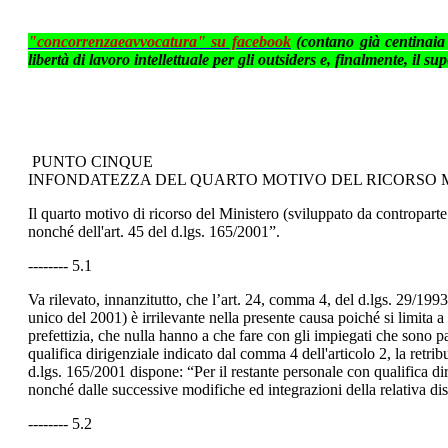
"concorrenzaeavvocatura" su facebook
(contano già centinaia 
libertà di lavoro intellettuale per gli outsiders e, finalmente, il 
PUNTO CINQUE
INFONDATEZZA DEL QUARTO MOTIVO DEL RICORSO M
Il quarto motivo di ricorso del Ministero (sviluppato da controparte 
nonché dell'art. 45 del d.lgs. 165/2001”.
-------- 5.1
Va rilevato, innanzitutto, che l’art. 24, comma 4, del d.lgs. 29/1993
unico del 2001) è irrilevante nella presente causa poiché si limita a s
prefettizia, che nulla hanno a che fare con gli impiegati che sono p
qualifica dirigenziale indicato dal comma 4 dell'articolo 2, la retr
d.lgs. 165/2001 dispone: “Per il restante personale con qualifica di
nonché dalle successive modifiche ed integrazioni della relativa dis
-------- 5.2