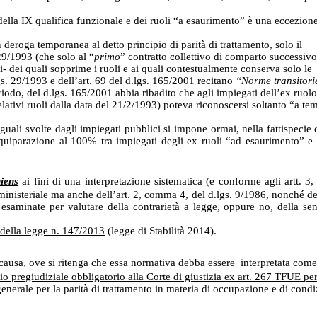
i della IX qualifica funzionale e dei ruoli “a esaurimento” è una eccezion
n deroga temporanea al detto principio di parità di trattamento, solo il
29/1993 (che solo al “
primo
” contratto collettivo di comparto successivo
i- dei quali sopprime i ruoli e ai quali contestualmente conserva solo le
gs. 29/1993 e dell’art. 69 del d.lgs. 165/2001 recitano
“Norme transitori
riodo, del d.lgs. 165/2001 abbia ribadito che agli impiegati dell’ex ruol
ativi ruoli dalla data del 21/2/1993) poteva riconoscersi soltanto “a te
uali svolte dagli impiegati pubblici si impone ormai, nella fattispecie 
quiparazione al 100% tra impiegati degli ex ruoli “ad esaurimento” e 
iens
ai fini di una interpretazione sistematica (e conforme agli artt. 3,
inisteriale ma anche dell’art. 2, comma 4, del d.lgs. 9/1986, nonché del
saminate per valutare della contrarietà a legge, oppure no, della se
 della legge n. 147/2013
(legge di Stabilità 2014).
 causa, ove si ritenga che essa normativa debba essere
interpretata come 
o pregiudiziale obbligatorio alla Corte di giustizia ex art. 267 TFUE pe
enerale per la parità di trattamento in materia di occupazione e di condi