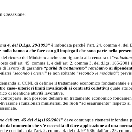
in Cassazione:
mma 4, del D.Lgs. 29/1993”
è infondata perché l’art. 24, comma 4, del D
e nulla hanno a che fare con gli impiegati che sono parte nella presen
 del ricorso del Ministero anche con riguardo alla censura di “
violazione
sposto dell’art. 45, comma 1, e dell’art. 2, comma 3, del d.lgs. 165/2001
 di lavoro) di garantire
“parità di trattamento” retributivo
ai dipendent
pularsi
“secondo i criteri”
(e non soltanto “
secondo le modalità
”) previs
e demanda ai CCNL di definire il trattamento economico fondamentale e 
caso- ulteriori limiti invalicabili ai contratti collettivi
) quale attri
co di identiche attività lavorative.
controparte, non possono definire un trattamento economico fondamentale
otivazione i funzionari ministeriali dei ruoli “ad esaurimento” rispetto 
essionale.
ne dell
’art. 45 del d.lgs165/2001
” deve comunque ritenersi infondata per
lato dal momento che v’è necessità di dare applicazione ad una norma
ed è costituita: dall’art. 2, comma 4, del d.l. 9/1986; dall’art. 25, com