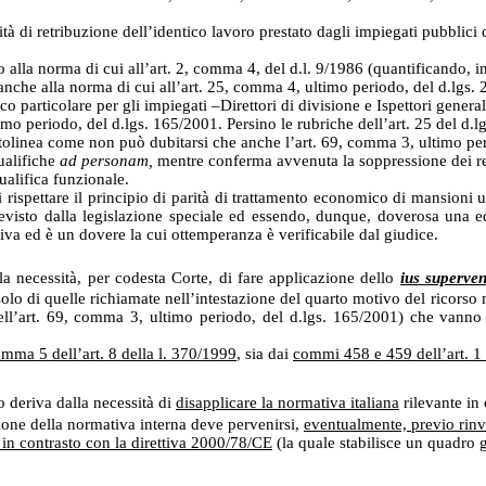
rità di retribuzione dell’identico lavoro prestato dagli impiegati pubblic
lo alla norma di cui all’art. 2, comma 4, del d.l. 9/1986 (quantificando, i
anche alla norma di cui all’art. 25, comma 4, ultimo periodo, del d.lgs. 
 particolare per gli impiegati –Direttori di divisione e Ispettori general
imo periodo, del d.lgs. 165/2001. Persino le rubriche dell’art. 25 del d.l
 sottolinea come non può dubitarsi che anche l’art. 69, comma 3, ultimo pe
qualifiche
ad personam,
mentre conferma avvenuta la soppressione dei rel
ualifica funzionale.
rispettare il principio di parità di trattamento economico di mansioni ug
evisto dalla legislazione speciale ed essendo, dunque, doverosa una e
tiva ed è un dovere la cui ottemperanza è verificabile dal giudice.
lla necessità, per codesta Corte, di fare applicazione dello
ius superven
o di quelle richiamate nell’intestazione del quarto motivo del ricorso m
l’art. 69, comma 3, ultimo periodo, del d.lgs. 165/2001) che vanno e
mma 5 dell’art. 8 della l. 370/1999
, sia dai
commi 458 e 459 dell’art. 1
o deriva dalla necessità di
disapplicare la normativa italiana
rilevante in
zione della normativa interna deve pervenirsi,
eventualmente, previo rinvi
 in contrasto con la direttiva 2000/78/CE
(la quale stabilisce un quadro g