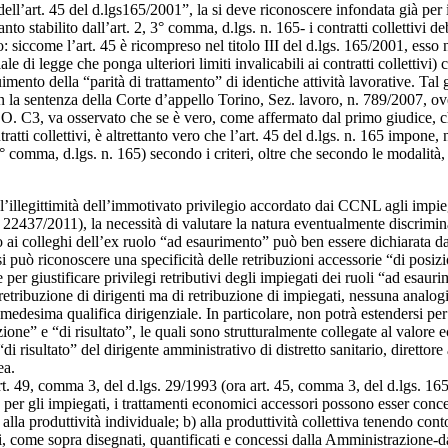
ll’art. 45 del d.lgs165/2001”, la si deve riconoscere infondata già per il
anto stabilito dall’art. 2, 3° comma, d.lgs. n. 165- i contratti collettivi 
to: siccome l’art. 45 è ricompreso nel titolo III del d.lgs. 165/2001, es
di legge che ponga ulteriori limiti invalicabili ai contratti collettivi)
imento della “parità di trattamento” di identiche attività lavorative. Tal
 la sentenza della Corte d’appello Torino, Sez. lavoro, n. 789/2007, ove
O. C3, va osservato che se è vero, come affermato dal primo giudice, c
ratti collettivi, è altrettanto vero che l’art. 45 del d.lgs. n. 165 impone, 
3° comma, d.lgs. n. 165) secondo i criteri, oltre che secondo le modalità, pr
 l’illegittimità dell’immotivato privilegio accordato dai CCNL agli impi
. 22437/2011), la necessità di valutare la natura eventualmente discrimi
to ai colleghi dell’ex ruolo “ad esaurimento” può ben essere dichiarata d
 si può riconoscere una specificità delle retribuzioni accessorie “di posizi
r giustificare privilegi retributivi degli impiegati dei ruoli “ad esaurim
retribuzione di dirigenti ma di retribuzione di impiegati, nessuna analogia
na medesima qualifica dirigenziale. In particolare, non potrà estendersi 
izione” e “di risultato”, le quali sono strutturalmente collegate al valor
“di risultato” del dirigente amministrativo di distretto sanitario, direttor
rea.
rt. 49, comma 3, del d.lgs. 29/1993 (ora art. 45, comma 3, del d.lgs. 16
per gli impiegati, i trattamenti economici accessori possono esser concess
a) alla produttività individuale; b) alla produttività collettiva tenend
ri, come sopra disegnati, quantificati e concessi dalla Amministrazione-d