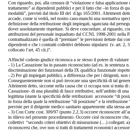
Con riguardo, poi, alla censura di “violazione e falsa applicazione de
trattamento” ai dipendenti pubblici e per il fatto che –in forza di qu
modalità”, previsti dal titolo III del d.lgs 165/2001. Altrimenti det
accade, come si vedrà, nel nostro caso-manchi una normativa speciale 
definizione della retribuzione degli impiegati, sganciata dal persegu
dover assolutamente rispettare. Si deve concordare, al riguardo, con
attribuzioni del personale inquadrato dal CCNL 1998-2001 nella P.
contrattualizzato è quella di “premiare” le previsioni dettate dai cont
dipendenti e che i contratti collettivi debbono stipularsi (v. art. 2, 
collocato l’art. 45 cit.)”.
Affinchè codesto giudice riconosca a se stesso il potere di valutare
- 1) La Cassazione ha in passato riconosciuto (ad es. in sentenza n
discriminazione dei funzionari della IX qualifica funzionale rispet
- 2) Per gli impiegati pubblici, a differenza che per i dirigenti, non
Conseguentemente non si può invocare una specificità di tal genere pe
Altrimenti detto, siccome nella causa che ci occupa non si tratta di 
Cassazione- di una pluralità di fasce retributive, nell’ambito di u
legittima (stante la specificità delle retribuzioni accessorie “di pos
in forza della quale la retribuzione “di posizione” e la retribuzione 
previste per il dirigente medico sanitario appartenente alla stessa a
- 3) Con Corte cost. 309/97 (punto 2.2.3) occorre riconoscere all’a
in rilievo nel presente procedimento. Occorre cioè riconoscere che, 
collettivi “secondo criteri obiettivi di misurazione (…) collegati: 
riconoscersi che, ove non si tratti di trattamenti economici accesso