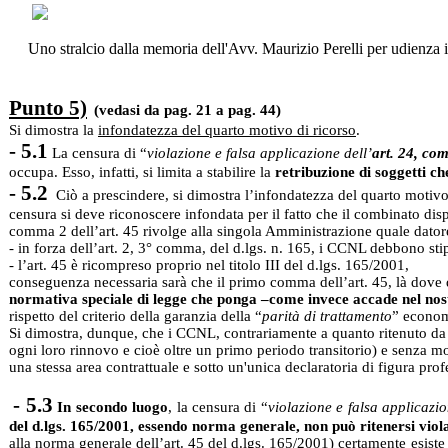
Uno stralcio dalla memoria dell'Avv. Maurizio Perelli per udienza 
Punto 5)
(vedasi da pag. 21 a pag. 44)
Si dimostra la
infondatezza del quarto motivo di ricorso
.
- 5.1
La censura di “
violazione e falsa applicazione dell’
art. 24, co
occupa. Esso, infatti, si limita a stabilire la
retribuzione di soggetti ch
- 5.2
Ciò a prescindere, si dimostra l’infondatezza del quarto motivo
censura si deve riconoscere infondata per il fatto che il combinato di
comma 2 dell’art. 45 rivolge alla singola Amministrazione quale datore
- in forza dell’art. 2, 3° comma, del d.lgs. n. 165, i CCNL debbono sti
- l’art. 45 è ricompreso proprio nel titolo III del d.lgs. 165/2001,
conseguenza necessaria sarà che il primo comma dell’art. 45, là dov
normativa speciale di legge che ponga –come invece accade nel nostro 
rispetto del criterio della garanzia della “
parità di trattamento
” economi
Si dimostra, dunque, che i CCNL, contrariamente a quanto ritenuto da 
ogni loro rinnovo e cioè oltre un primo periodo transitorio) e senza m
una stessa area contrattuale e sotto un'unica declaratoria di figura prof
- 5.3
In secondo luogo
, la censura di “
violazione e falsa applicazio
del d.lgs. 165/2001, essendo norma generale, non può ritenersi vio
alla norma generale dell’art. 45 del d.lgs. 165/2001) certamente esiste 