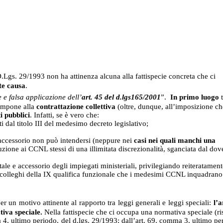
.Lgs. 29/1993 non ha attinenza alcuna alla fattispecie concreta che ci
te causa
.
 e falsa applicazione dell’
art. 45 del d.lgs165/2001
”.
In primo luogo
t
 impone alla
contrattazione collettiva
(oltre, dunque, all’imposizione che
i pubblici
. Infatti, se è vero che:
ti dal titolo III del medesimo decreto legislativo;
accessorio non può intendersi
(neppure
nei
casi nei quali manchi una
buzione ai CCNL stessi di una illimitata discrezionalità, sganciata dal do
 e accessorio degli impiegati ministeriali, privilegiando reiteratament
ai colleghi della IX qualifica funzionale che i medesimi CCNL inquadrano
 un motivo attinente al rapporto tra leggi generali e leggi speciali:
l’a
tiva speciale.
Nella fattispecie che ci occupa una normativa speciale (ri
ma 4, ultimo periodo, del d.lgs. 29/1993; dall’art. 69, comma 3, ultimo pe