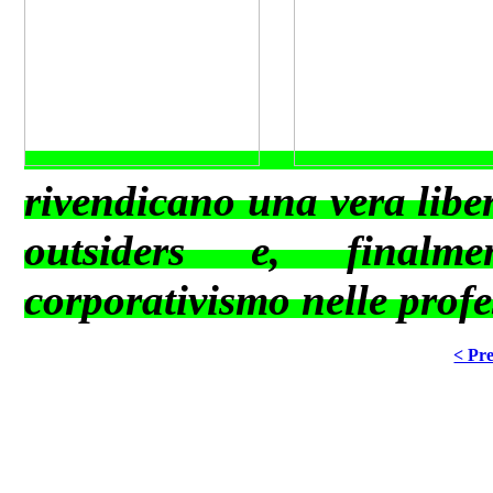
rivendicano una vera libert
outsiders e, finalm
corporativismo nelle profe
< Pre