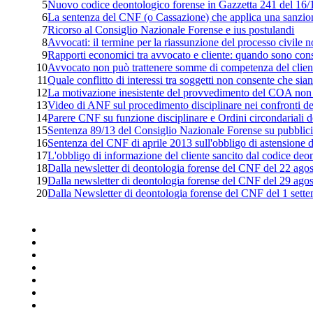
5
Nuovo codice deontologico forense in Gazzetta 241 del 16/1
6
La sentenza del CNF (o Cassazione) che applica una sanzione 
7
Ricorso al Consiglio Nazionale Forense e ius postulandi
8
Avvocati: il termine per la riassunzione del processo civile n
9
Rapporti economici tra avvocato e cliente: quando sono cons
10
Avvocato non può trattenere somme di competenza del clien
11
Quale conflitto di interessi tra soggetti non consente che sia
12
La motivazione inesistente del provvedimento del COA non
13
Video di ANF sul procedimento disciplinare nei confronti de
14
Parere CNF su funzione disciplinare e Ordini circondariali d
15
Sentenza 89/13 del Consiglio Nazionale Forense su pubblicità
16
Sentenza del CNF di aprile 2013 sull'obbligo di astensione
17
L'obbligo di informazione del cliente sancito dal codice deo
18
Dalla newsletter di deontologia forense del CNF del 22 ago
19
Dalla newsletter di deontologia forense del CNF del 29 ago
20
Dalla Newsletter di deontologia forense del CNF del 1 sett