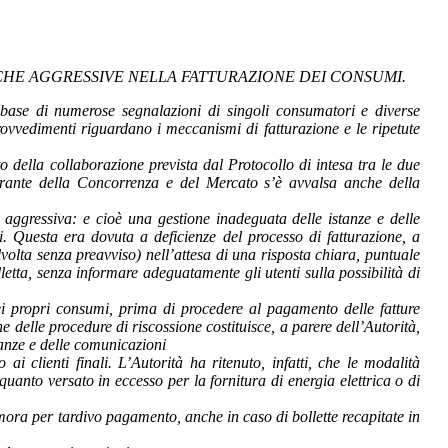
TICHE AGGRESSIVE NELLA FATTURAZIONE DEI CONSUMI.
 base di numerose segnalazioni di singoli consumatori e diverse
rovvedimenti riguardano i meccanismi di fatturazione e le ripetute
to della collaborazione prevista dal Protocollo di intesa tra le due
à Garante della Concorrenza e del Mercato s’è avvalsa anche della
aggressiva: e cioè una gestione inadeguata delle istanze e delle
vi. Questa era dovuta a deficienze del processo di fatturazione, a
lvolta senza preavviso) nell’attesa di una risposta chiara, puntuale
etta, senza informare adeguatamente gli utenti sulla possibilità di
 dei propri consumi, prima di procedere al pagamento delle fatture
 delle procedure di riscossione costituisce, a parere dell’Autorità,
tanze e delle comunicazioni
ai clienti finali. L’Autorità ha ritenuto, infatti, che le modalità
nto versato in eccesso per la fornitura di energia elettrica o di
i mora per tardivo pagamento, anche in caso di bollette recapitate in