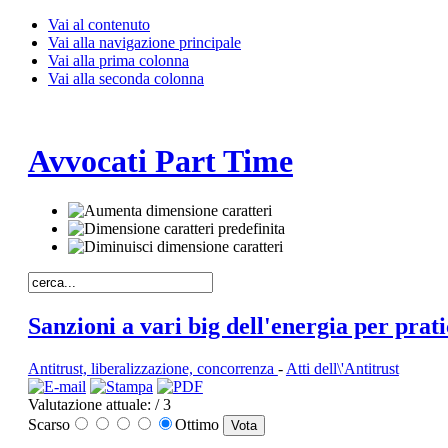
Vai al contenuto
Vai alla navigazione principale
Vai alla prima colonna
Vai alla seconda colonna
Avvocati Part Time
Sanzioni a vari big dell'energia per prat
Antitrust, liberalizzazione, concorrenza
-
Atti dell\'Antitrust
Valutazione attuale:
/ 3
Scarso
Ottimo