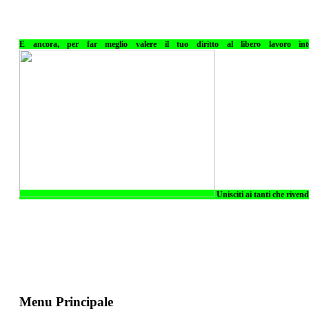
E ancora, per far meglio valere il tuo diritto al libero lavoro int
Unisciti ai tanti che riven
Menu Principale