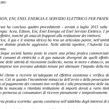
cato:
ISON, ENI, ENEL ENERGIA E SERVIZIO ELETTRICO PER PRA
rust ha concluso quattro procedimenti - avviati a luglio 2015 sulla
ergia: Acea, Edison, Eni, Enel Energia ed Enel Servizio Elettrico. I p
ettivi, nonché gli ostacoli frapposti alla restituzione dei rimborsi.
ica, il gas e il sistema idrico) ha reso un articolato parere, nell’ambi
re distinte pratiche aggressive. Nelle attività ispettive, l’Autorit
anza.
 cinque società hanno posto in essere una prima pratica commerciale 
i consumi di elettricità o di gas naturale divergenti da quelli effetti
 delle attività di riscossione (sollecito, messa in mora e distacco, ta
e imprese non avevano adottato misure per attenuare l’impatto della boll
del cliente a ricevere un’adeguata ed effettiva assistenza e verifica
ve. Ciò in quanto l’incombente minaccia dell’avvio o della prosecuzione
 al pagamento dei consumi non verificati e alla presentazione delle is
a la mancata o ritardata restituzione di importi dovuti a vario titolo 
o permesso ai consumatori di ricevere pienamente e tempestivamente qua
rza pratica scorretta: questa consisteva nell’addebito degli interessi d