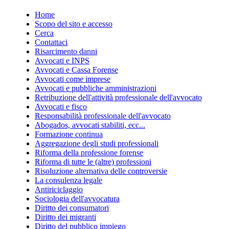
Home
Scopo del sito e accesso
Cerca
Contattaci
Risarcimento danni
Avvocati e INPS
Avvocati e Cassa Forense
Avvocati come imprese
Avvocati e pubbliche amministrazioni
Retribuzione dell'attività professionale dell'avvocato
Avvocati e fisco
Responsabilità professionale dell'avvocato
Abogados, avvocati stabiliti, ecc...
Formazione continua
Aggregazione degli studi professionali
Riforma della professione forense
Riforma di tutte le (altre) professioni
Risoluzione alternativa delle controversie
La consulenza legale
Antiriciclaggio
Sociologia dell'avvocatura
Diritto dei consumatori
Diritto dei migranti
Diritto del pubblico impiego