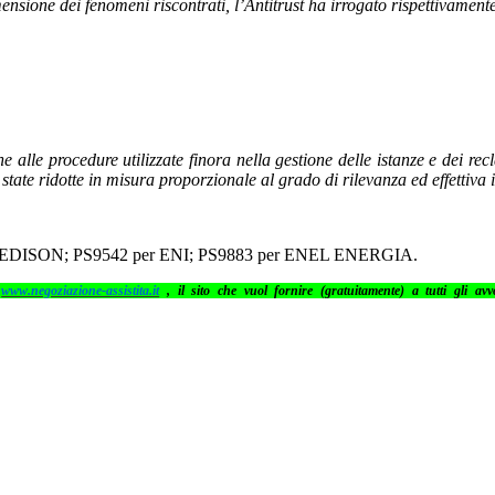
ensione dei fenomeni riscontrati, l’Antitrust ha irrogato rispettivamente
 alle procedure utilizzate finora nella gestione delle istanze e dei re
 state ridotte in misura proporzionale al grado di rilevanza ed effettiva
EDISON; PS9542 per ENI; PS9883 per ENEL ENERGIA.
i
www.negoziazione-assistita.it
, il sito che vuol fornire (gratuitamente) a tutti gli avvo