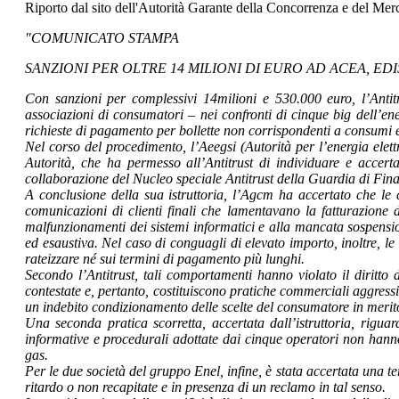
Riporto dal sito dell'Autorità Garante della Concorrenza e del Mer
"COMUNICATO STAMPA
SANZIONI PER OLTRE 14 MILIONI DI EURO AD ACEA, ED
Con sanzioni per complessivi 14milioni e 530.000 euro, l’Antit
associazioni di consumatori – nei confronti di cinque big dell’en
richieste di pagamento per bollette non corrispondenti a consumi eff
Nel corso del procedimento, l’Aeegsi (Autorità per l’energia elettr
Autorità, che ha permesso all’Antitrust di individuare e accerta
collaborazione del Nucleo speciale Antitrust della Guardia di Fin
A conclusione della sua istruttoria, l’Agcm ha accertato che le
comunicazioni di clienti finali che lamentavano la fatturazione d
malfunzionamenti dei sistemi informatici e alla mancata sospensione
ed esaustiva. Nel caso di conguagli di elevato importo, inoltre, l
rateizzare né sui termini di pagamento più lunghi.
Secondo l’Antitrust, tali comportamenti hanno violato il diritto 
contestate e, pertanto, costituiscono pratiche commerciali aggressi
un indebito condizionamento delle scelte del consumatore in merito
Una seconda pratica scorretta, accertata dall’istruttoria, riguard
informative e procedurali adottate dai cinque operatori non hann
gas.
Per le due società del gruppo Enel, infine, è stata accertata una te
ritardo o non recapitate e in presenza di un reclamo in tal senso.