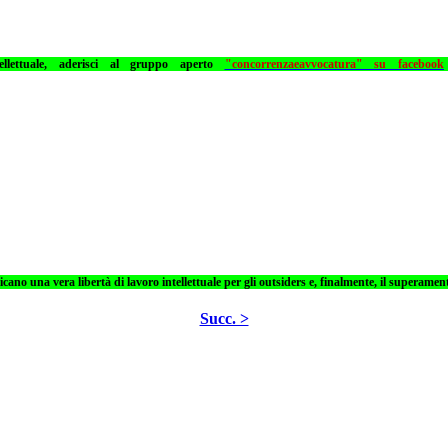
ellettuale, aderisci al gruppo aperto
"concorrenzaeavvocatura" su facebook
dicano una vera libertà di lavoro intellettuale per gli outsiders e, finalmente, il superamen
Succ. >