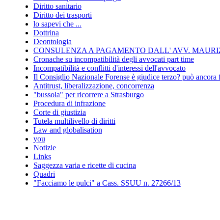
Diritto sanitario
Diritto dei trasporti
lo sapevi che ...
Dottrina
Deontologia
CONSULENZA A PAGAMENTO DALL' AVV. MAURIZ
Cronache su incompatibilità degli avvocati part time
Incompatibilità e conflitti d'interessi dell'avvocato
Il Consiglio Nazionale Forense è giudice terzo? può ancora 
Antitrust, liberalizzazione, concorrenza
"bussola" per ricorrere a Strasburgo
Procedura di infrazione
Corte di giustizia
Tutela multilivello di diritti
Law and globalisation
you
Notizie
Links
Saggezza varia e ricette di cucina
Quadri
"Facciamo le pulci" a Cass. SSUU n. 27266/13