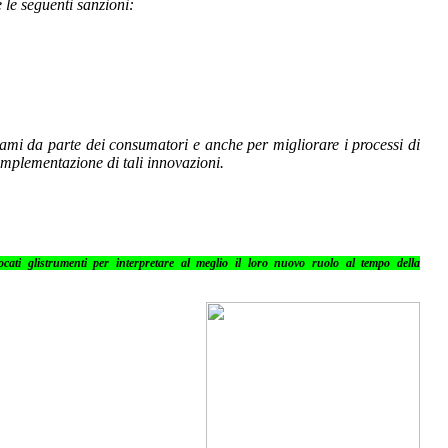
 le seguenti sanzioni:
clami da parte dei consumatori e anche per migliorare i processi di
 implementazione di tali innovazioni.
cati gli
strumenti per interpretare al meglio il loro nuovo ruolo al tempo della