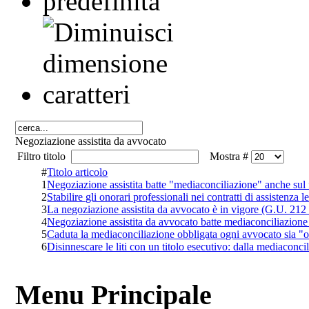
Negoziazione assistita da avvocato
Filtro titolo
Mostra #
#
Titolo articolo
1
Negoziazione assistita batte "mediaconciliazione" anche sul 
2
Stabilire gli onorari professionali nei contratti di assistenza 
3
La negoziazione assistita da avvocato è in vigore (G.U. 212
4
Negoziazione assistita da avvocato batte mediaconciliazione
5
Caduta la mediaconciliazione obbligata ogni avvocato sia 
6
Disinnescare le liti con un titolo esecutivo: dalla mediaconci
Menu Principale