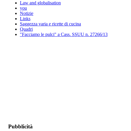
Law and globalisation
you
Notizie
Links
Saggezza varia e ricette di cucina
Quadri
"Facciamo le pulci" a Cass. SSUU n. 27266/13
Pubblicità