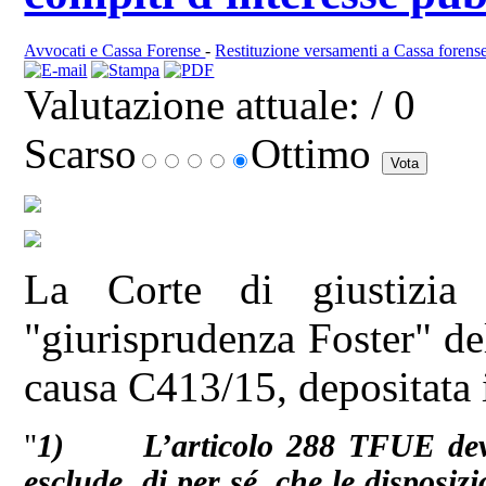
Avvocati e Cassa Forense
-
Restituzione versamenti a Cassa forens
Valutazione attuale:
/ 0
Scarso
Ottimo
La Corte di giustizia
"giurisprudenza Foster" de
causa C413/15, depositata 
"
1) L’articolo 288 TFUE deve e
esclude, di per sé, che le disposiz