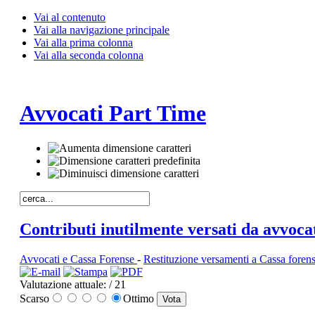
Vai al contenuto
Vai alla navigazione principale
Vai alla prima colonna
Vai alla seconda colonna
Avvocati Part Time
Contributi inutilmente versati da avvocat
Avvocati e Cassa Forense
-
Restituzione versamenti a Cassa foren
Valutazione attuale:
/ 21
Scarso
Ottimo