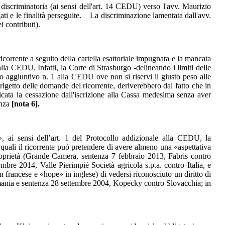
a discriminatoria (ai sensi dell'art. 14 CEDU) verso l'avv. Maurizio
gati e le finalità perseguite. La discriminazione lamentata dall'avv.
i contributi).
icorrente a seguito della cartella esattoriale impugnata e la mancata
alla CEDU. Infatti, la Corte di Strasburgo -delineando i limiti delle
llo aggiuntivo n. 1 alla CEDU ove non si riservi il giusto peso alle
 rigetto delle domande del ricorrente, deriverebbero dal fatto che in
ficata la cessazione dall'iscrizione alla Cassa medesima senza aver
enza
[nota 6].
, ai sensi dell’art. 1 del Protocollo addizionale alla CEDU, la
quali il ricorrente può pretendere di avere almeno una «aspettativa
 proprietà (Grande Camera, sentenza 7 febbraio 2013, Fabris contro
bre 2014, Valle Pierimpiè Società agricola s.p.a. contro Italia, e
francese e «hope» in inglese) di vedersi riconosciuto un diritto di
rmania e sentenza 28 settembre 2004, Kopecky contro Slovacchia; in