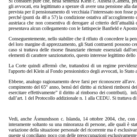
Si consideri pure che, nella sentenza Klein c. Austria (Camera, p
gli avvocati, era legittimato a sperare di avere una pensione alla da
prevista per il pensionamento di vecchiaia l’interessato non fosse p
perché (punti da 48 a 57) la condizione ostativa all’accoglimento 
austriaca che non consentiva di derogare al criterio dell’attualit
presentava alcun collegamento con le fattispecie Banfield e Aposto
Conseguentemente, nello stabilire che il rifiuto di concedere la pens
del loro margine di apprezzamento, gli Stati contraenti possono cert
caso si trattava delle risorse finanziarie ritenute essenziali dall
elementi di carattere sanzionatorio, questo interesse legittimo dello 
La Corte quindi affermò che, trattandosi di un regime previdenzi
l'apporto del Klein al Fondo pensionistico degli avvocati, lo Stato a
Ebbene, analogo ragionamento deve farsi per riconoscere all'avv. Ma
compimento del 65° anno, bensì del diritto ai richiesti rimborsi dei
esercitare effettivamente” il diritto al rimborso dei contributi), in
dall’art. 1 del Protocollo addizionale n. 1 alla CEDU. Si trattava di
Vedi, anche Ásmundsson c. Islanda, 14 ottobre 2004, che, con arg
interamente soltanto su una minoranza di persone, alle quali è stat
variazione della situazione personale del ricorrente ma è esclusiv
queste si conciliano poco con delle preoccupazioni esclusivamente d