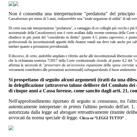
Non è consentita una interpretazione "predatoria" del principio di
Cassaforense per meno di 5 anni, realizzerebbe un
a "totale negazione di utilità" di tali 
Di certo una tale interpretazione "predatoria", a vantaggio di ex colleghi più vecchi e più f
assistenziale della Cassaforense) non è certo avallata dalla recente sentenza della Corte
ribadisce in più punti del "considerato in diritto" (punto 4.1, primo capoverso, e punt
professionali da incostituzionali appetiti delle finanze statali ma deve vale anche per sa
tutelare quanto a prestazioni previdenziali.
Il discorso, di certo, andrebbe ampliato e riferito anche alle incostituzionali liberissime s
che la richiamata sentenza 7/2017 della Corte costituzionale ricorda -al punto 4,2 del "co
afferma la necessità di "
preservare da un'eccessiva espansione della spesa corrente 
versamenti contributivi alle prestazioni assistenziali]
salvaguardando il buon andamento del
Si prospettano di seguito alcuni argomenti (tratti da una dife
in delegificazione (attraverso talune delibere del Comitato dei d
di cinque anni a Cassa forense, come sancito dagli artt. 21, com
Nell'approfondimento riportato di seguito si censurano, tra l'al
autenticamente interpretate:
in primis
l'ultimo periodo dell'art. 1
autorizzata dalla legge ad abrogare retroattivamente (tramite delibe
avvocati da norma speciale di legge.
Clicca su “LEGGI TUTTO”
...