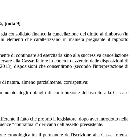
16,
[nota 9]
.
già consolidato financo la cancellazione del diritto al rimborso (in
cuni elementi che caratterizzano in maniera pregnante il rapporto
amente di continuare ad esercitarla sino alla successiva cancellazione
versare alla Cassa; fattore in concreto azzerato dalle disposizioni di
/2013), disposizioni che consentirono (secondo l'interpretazione di
e di natura, almeno parzialmente, corrispettiva;
immutato degli obblighi di contribuzione dell'iscritto alla Cassa e
ferente il fatto che proprio il legislatore, dopo aver introdotto nella
enze “contrattuali” derivanti dall’assetto preesistente.
ne cronologica tra il permanere dell'iscrizione alla Cassa forense