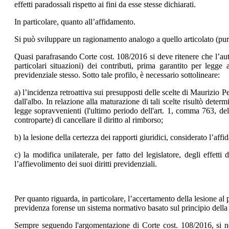
effetti paradossali rispetto ai fini da esse stesse dichiarati.
In particolare, quanto all’affidamento.
Si può sviluppare un ragionamento analogo a quello articolato (pur 
Quasi parafrasando Corte cost. 108/2016 si deve ritenere che l’auto
particolari situazioni) dei contributi, prima garantito per legg
previdenziale stesso. Sotto tale profilo, è necessario sottolineare:
a) l’incidenza retroattiva sui presupposti delle scelte di Maurizio P
dall'albo. In relazione alla maturazione di tali scelte risultò deter
legge sopravvenienti (l'ultimo periodo dell'art. 1, comma 763, del
controparte) di cancellare il diritto al rimborso;
b) la lesione della certezza dei rapporti giuridici, considerato l’af
c) la modifica unilaterale, per fatto del legislatore, degli effet
l’affievolimento dei suoi diritti previdenziali.
Per quanto riguarda, in particolare, l’accertamento della lesione al p
previdenza forense un sistema normativo basato sul principio della c
Sempre seguendo l'argomentazione di Corte cost. 108/2016, si nota