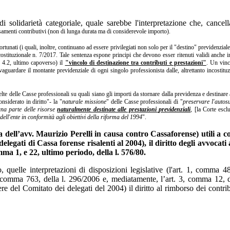
 solidarietà categoriale, quale sarebbe l'interpretazione che, cancella
versamenti contributivi (non di lunga durata ma di considerevole importo).
ortunati (i quali, inoltre, continuano ad essere privilegiati non solo per il "destino" previdenzia
 costituzionale n. 7/2017. Tale sentenza espone principi che devono esser ritenuti validi anche 
o 4.2, ultimo capoverso) il
"vincolo di destinazione tra contributi e prestazioni"
. Un vinc
lvaguardare il montante previdenziale di ogni singolo professionista dalle, altrettanto incostitu
celte delle Casse professionali su quali siano gli importi da stornare dalla previdenza e destinare a
nsiderato in diritto"- la "
naturale missione
" delle Casse professionali di "
preservare l'autos
una parte delle risorse
naturalmente destinate alle prestazioni
previdenziali
,
[la Corte escl
l'ente in conformità agli obiettivi della riforma del 1994
".
sa dell’avv. Maurizio Perelli in causa contro Cassaforense) utili a 
elegati di Cassa forense risalenti al 2004), il diritto degli avvocat
ma 1, e 22, ultimo periodo, della l. 576/80.
tro, quelle interpretazioni di disposizioni legislative (l'art. 1, com
, comma 763, della l. 296/2006 e, mediatamente, l’art. 3, comma 12, d
re del Comitato dei delegati del 2004) il diritto al rimborso dei contri