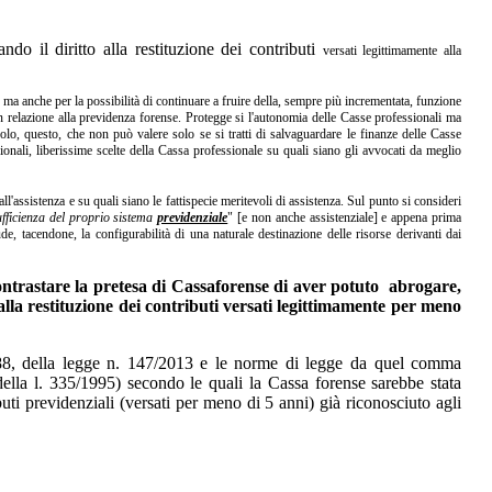
ndo il diritto alla restituzione dei contributi
versati legittimamente alla
le ma anche per la possibilità di continuare a fruire della, sempre più incrementata, funzione
in relazione alla previdenza forense. Protegge si l'autonomia delle Casse professionali ma
olo, questo, che non può valere solo se si tratti di salvaguardare le finanze delle Casse
zionali, liberissime scelte della Cassa professionale su quali siano gli avvocati da meglio
ll'assistenza e su quali siano le fattispecie meritevoli di assistenza. Sul punto si consideri
ufficienza del proprio sistema
previdenziale
" [e non anche assistenziale] e appena prima
ude, tacendone, la configurabilità di una naturale destinazione delle risorse derivanti dai
contrastare la pretesa di Cassaforense di aver potuto abrogare,
i alla restituzione dei contributi versati legittimamente per meno
ma 488, della legge n. 147/2013 e le norme di legge da quel comma
ella l. 335/1995) secondo le quali la Cassa forense sarebbe stata
buti previdenziali (versati per meno di 5 anni) già riconosciuto agli