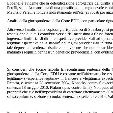
Ebbene, è evidente che la delegificazione abrogatrice del diritto a
Perelli, stante la mancanza di una giustificazione ragionevole e obi
Maurizio Perelli è fondata indirettamente sull'età (avvocati più anzi
Analisi della giurisprudenza della Corte EDU, con particolare riguar
Attraverso l'analisi della copiosa giurisprudenza di Strasburgo si p
restituzione di tutti i contributi versati dal medesimo a Cassa fore
ingerenze limitatrici di diritti e aspettative previdenziali ad ope
legittime aspettative nella stabilità dei regimi previdenziali in “u
tale deprecata evenienza risulterebbe evidente che non si sarebbe 
maturato i requisiti per nessun beneficio previdenziale, con evident
Si consideri che (come ricorda la recentissima sentenza della 
giurisprudenza della Corte EDU è costante nell’affermare che essa 
legittima» («ésperance légitime» in francese e «legitimate expect
Francia, e sentenza 28 settembre 2004, Kopecky contro Slovacchia;
sentenza 18 maggio 2010, Plalam s.p.a. contro Italia). Non può, al
proprietà che si è nell’impossibilità di esercitare effettivament
senso conforme, sezione seconda, sentenza 23 settembre 2014, Valle 