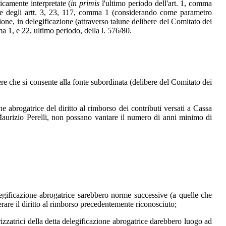
icamente interpretate (
in primis
l'ultimo periodo dell'art. 1, comma
one degli artt. 3, 23, 117, comma 1 (considerando come parametro
ione, in delegificazione (attraverso talune delibere del Comitato dei
ma 1, e 22, ultimo periodo, della l. 576/80.
nere che si consente alla fonte subordinata (delibere del Comitato dei
ne abrogatrice del diritto al rimborso dei contributi versati a Cassa
 Maurizio Perelli, non possano vantare il numero di anni minimo di
delegificazione abrogatrice sarebbero norme successive (a quelle che
erare il diritto al rimborso precedentemente riconosciuto;
rizzatrici della detta delegificazione abrogatrice darebbero luogo ad