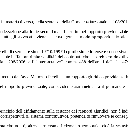
in materia diversa) nella sentenza della Corte costituzionale n. 108/20
rizzazione alla fonte secondaria ad inserire nel rapporto previdenziale 
e a tutti gli avvocati, viene a stravolgere in modo sproporzionato al
erelli di esercitare sin dal 7/10/1997 la professione forense e successiv
minante il “fattore rimborsabilità” dei contributi che si sarebbero dovuti 
la l. 296/2006, e l' “interpretativo” comma 488 dell'art. 1 della l. 147
fidamento dell’avv. Maurizio Perelli su un rapporto giuridico previdenzial
ti del rapporto previdenziale, con evidente asimmetria tra il permanere 
rincipio dell’affidamento sulla certezza dei rapporti giuridici, non è indif
orrispettività (il sistema contributivo), pretenda di rimuovere le consegu
 che non è, altresì, irrilevante l’elemento temporale, cioè la scansio