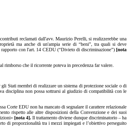
contributi reclamati dall'avv. Maurizio Perelli, si realizzerebbe una
proprietà ma anche di un'ampia serie di “beni”, tra quali si deve
 in rapporto con l'art. 14 CEDU (“Divieto di discriminazione”)
[nota
al rimborso che il ricorrente poteva in precedenza far valere.
i Stati membri di realizzare un sistema di protezione sociale o di
tiva disciplina non possa sottrarsi al giudizio di compatibilità con le
a stessa Corte EDU non ha mancato di segnalare il carattere relazionale
nto rispetto alle altre disposizioni della Convenzione e dei suoi
sizioni»
[nota 4].
Il trattamento diviene dunque discriminatorio – ha
to di proporzionalità tra i mezzi impiegati e l’obiettivo perseguito