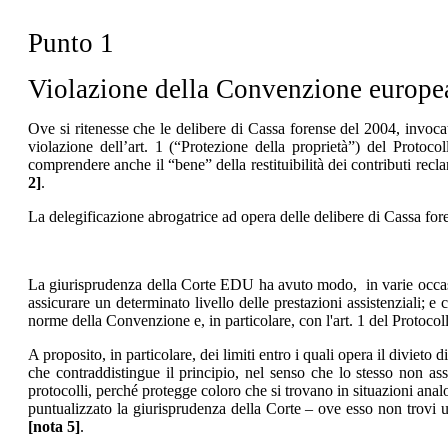
Punto 1
Violazione della Convenzione europea 
Ove si ritenesse che le delibere di Cassa forense del 2004, invocate
violazione dell’art. 1 (“Protezione della proprietà”) del Protoc
comprendere anche il “bene” della restituibilità dei contributi recl
2]
.
La delegificazione abrogatrice ad opera delle delibere di Cassa fore
La giurisprudenza della Corte EDU ha avuto modo, in varie occasio
assicurare un determinato livello delle prestazioni assistenziali; e c
norme della Convenzione e, in particolare, con l'art. 1 del Protoco
A proposito, in particolare, dei limiti entro i quali opera il divieto
che contraddistingue il principio, nel senso che lo stesso non a
protocolli, perché protegge coloro che si trovano in situazioni anal
puntualizzato la giurisprudenza della Corte – ove esso non trovi un
[nota 5]
.