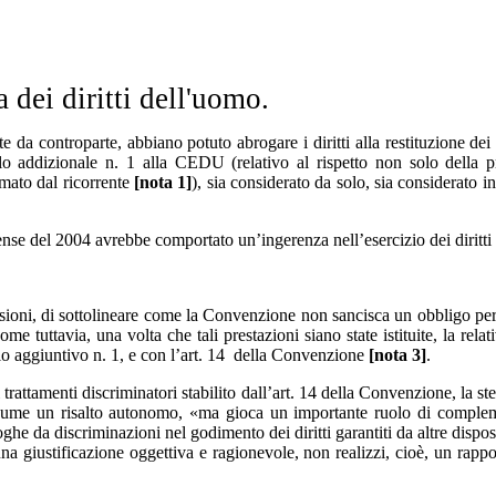
dei diritti dell'uomo.
 da controparte, abbiano potuto abrogare i diritti alla restituzione dei 
ollo addizionale n. 1 alla CEDU (relativo al rispetto non solo della 
amato dal ricorrente
[nota 1]
), sia considerato da solo, sia considerato
nse del 2004 avrebbe comportato un’ingerenza nell’esercizio dei diritti 
ni, di sottolineare come la Convenzione non sancisca un obbligo per gl
ome tuttavia, una volta che tali prestazioni siano state istituite, la rela
llo aggiuntivo n. 1, e con l’art. 14 della Convenzione
[nota 3]
.
 di trattamenti discriminatori stabilito dall’art. 14 della Convenzione, l
ssume un risalto autonomo, «ma gioca un importante ruolo di compleme
oghe da discriminazioni nel godimento dei diritti garantiti da altre dispo
a giustificazione oggettiva e ragionevole, non realizzi, cioè, un rappor