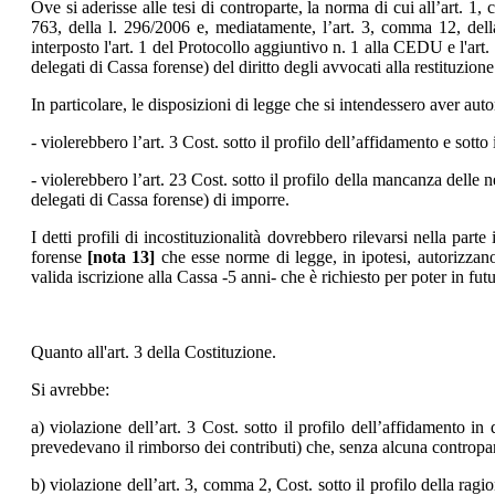
Ove si aderisse alle tesi di controparte, la norma di cui all’art. 
763, della l. 296/2006 e, mediatamente, l’art. 3, comma 12, del
interposto l'art. 1 del Protocollo aggiuntivo n. 1 alla CEDU e l'art
delegati di Cassa forense) del diritto degli avvocati alla restituzio
In particolare, le disposizioni di legge che si intendessero aver auto
- violerebbero l’art. 3 Cost. sotto il profilo dell’affidamento e sotto
- violerebbero l’art. 23 Cost. sotto il profilo della mancanza delle 
delegati di Cassa forense) di imporre.
I detti profili di incostituzionalità dovrebbero rilevarsi nella par
forense
[nota 13]
che esse norme di legge, in ipotesi, autorizzan
valida iscrizione alla Cassa -5 anni- che è richiesto per poter in fu
Quanto all'art. 3 della Costituzione.
Si avrebbe:
a) violazione dell’art. 3 Cost. sotto il profilo dell’affidamento i
prevedevano il rimborso dei contributi) che, senza alcuna contropart
b) violazione dell’art. 3, comma 2, Cost. sotto il profilo della rag