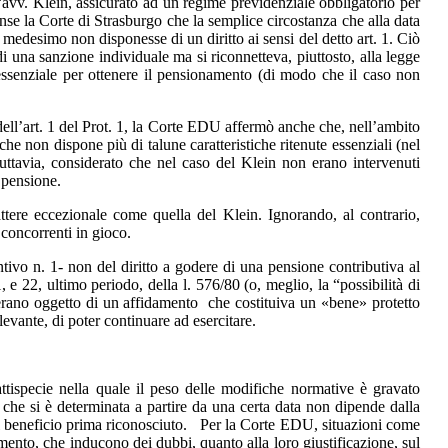
avv. Klein, assicurato ad un regime previdenziale obbligatorio per
iunse la Corte di Strasburgo che la semplice circostanza che alla data
 medesimo non disponesse di un diritto ai sensi del detto art. 1. Ciò
 una sanzione individuale ma si riconnetteva, piuttosto, alla legge
e essenziale per ottenere il pensionamento (di modo che il caso non
i dell’art. 1 del Prot. 1, la Corte EDU affermò anche che, nell’ambito
he non dispone più di talune caratteristiche ritenute essenziali (nel
, tuttavia, considerato che nel caso del Klein non erano intervenuti
a pensione.
ttere eccezionale come quella del Klein. Ignorando, al contrario,
 concorrenti in gioco.
ntivo n. 1- non del diritto a godere di una pensione contributiva al
 e 22, ultimo periodo, della l. 576/80 (o, meglio, la “possibilità di
erano oggetto di un affidamento che costituiva un «bene» protetto
levante, di poter continuare ad esercitare.
ttispecie nella quale il peso delle modifiche normative è gravato
e che si è determinata a partire da una certa data non dipende dalla
del beneficio prima riconosciuto. Per la Corte EDU, situazioni come
mento, che inducono dei dubbi, quanto alla loro giustificazione, sul