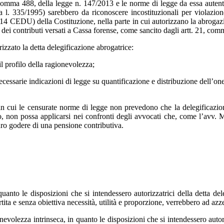
1, comma 488, della legge n. 147/2013 e le norme di legge da essa autent
la l. 335/1995) sarebbero da riconoscere incostituzionali per violazi
. 14 CEDU) della Costituzione, nella parte in cui autorizzano la abrogaz
ne dei contributi versati a Cassa forense, come sancito dagli artt. 21, com
rizzato la detta delegificazione abrogatrice:
 il profilo della ragionevolezza;
necessarie indicazioni di legge su quantificazione e distribuzione dell’o
te in cui le censurate norme di legge non prevedono che la delegificazio
o, non possa applicarsi nei confronti degli avvocati che, come l’avv.
turo godere di una pensione contributiva.
n quanto le disposizioni che si intendessero autorizzatrici della detta 
ita e senza obiettiva necessità, utilità e proporzione, verrebbero ad azz
ionevolezza intrinseca, in quanto le disposizioni che si intendessero auto