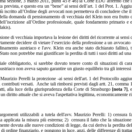
rima sezione, 3 marzo 2011, punti 45 e 46) la Corte EDU affermò che l'
ta prevista, e questo era un “bene” ai sensi dell’art. 1 del Prot. 1. Agg
iù iscritto all’Ordine degli avvocati non permetteva di concludere che il
della domanda di pensionamento di vecchiaia del Klein non era frutto di
à dell’iscrizione all’Ordine professionale, quale fondamento primario 
lakis).
ione di vecchiaia importava la lesione dei diritti del ricorrente ai sens
amente decidere di vietare l’esercizio della professione a un avvocato c
'ordinamento austriaco e l'avv. Klein era anche stato dichiarato fallito)
Stato non potrebbe mai giustificare la perdita di tutti i suoi diritti ad un
ale obbligatorio, si sarebbe dovuto tenere conto di situazioni di cara
ustriaco non aveva saputo garantire un giusto equilibrio tra gli interessi
urizio Perelli la protezione -ai sensi dell'art. 1 del Protocollo aggiu
 contributi versati. Anche tali rimborsi previsti dagli artt. 21, comma 1,
fatti, alla luce della giurisprudenza della Corte di Strasburgo
[nota 7]
, 
 un diritto attuale che si aveva l'aspettativa legittima, economicamente ri
omenti utilizzabili a tutela dell'avv. Maurizio Perelli: 1) censura fa
a applicata la misura più estrema; 2) censura il fatto che la situazion
amente dovuta alle nuove condizioni di legge, da cui deriva la perdita 
i ordine finanziario, e pongono in luce, anzi, delle differenze di tratta