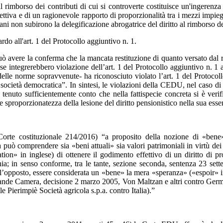
l rimborso dei contributi di cui si controverte costituisce un'ingerenz
ettiva e di un ragionevole rapporto di proporzionalità tra i mezzi impie
ani non subirono la delegificazione abrogatrice del diritto al rimborso de
do all'art. 1 del Protocollo aggiuntivo n. 1.
uò avere la conferma che la mancata restituzione di quanto versato dal r
nse integrerebbero violazione dell’art. 1 del Protocollo aggiuntivo n. 1 
ra delle norme sopravvenute- ha riconosciuto violato l’art. 1 del Protoco
na società democratica”. In sintesi, le violazioni della CEDU, nel caso di
tenuto sufficientemente conto che nella fattispecie concreta si è veri
e sproporzionatezza della lesione del diritto pensionistico nella sua ess
Corte costituzionale 214/2016) “a proposito della nozione di «bene»
può comprendere sia «beni attuali» sia valori patrimoniali in virtù dei 
ation» in inglese) di ottenere il godimento effettivo di un diritto di
 in senso conforme, tra le tante, sezione seconda, sentenza 23 settem
l’opposto, essere considerata un «bene» la mera «speranza» («espoir» in 
e (Grande Camera, decisione 2 marzo 2005, Von Maltzan e altri contro Ge
Pierimpiè Società agricola s.p.a. contro Italia).”