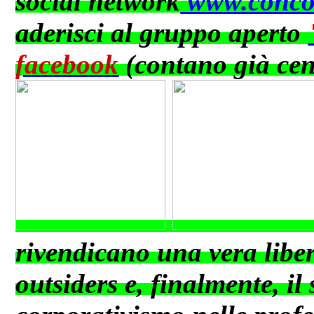
social network
www.concor
aderisci al gruppo aperto
facebook
(contano già cent
rivendicano una vera libert
outsiders e, finalmente, i