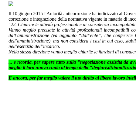
Il 10 giugno 2015 l'Autorità anticorruzione ha indirizzato al Govern
correzione e integrazione della normativa vigente in materia di incon
"
22. Chiarire le attività professionali e di consulenza incompatibili
Vanno meglio precisate le attività professionali incompatibili 
dall’amministrazione (va aggiunto “dall’ente”) che conferisce l
dell’amministrazione), ma non considera i casi in cui esso, stabil
nell’esercizio dell’incarico.
Nella stessa direzione vanno meglio chiarite le funzioni di consulenza
... e ricorda, per sapere tutto sulla "negoziazione assistita da a
meglio il loro nuovo ruolo al tempo della "degiurisdizionalizzazi
E ancora, per far meglio valere il tuo diritto al libero lavoro intell