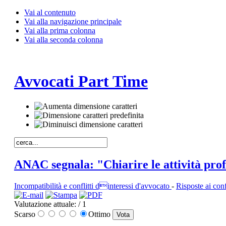
Vai al contenuto
Vai alla navigazione principale
Vai alla prima colonna
Vai alla seconda colonna
Avvocati Part Time
ANAC segnala: "Chiarire le attività profe
Incompatibilità e conflitti dinteressi d'avvocato
-
Risposte ai confl
Valutazione attuale:
/ 1
Scarso
Ottimo