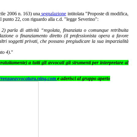
prile 2006 n. 163) una
segnalazione
intitolata "Proposte di modifica,
 al punto 22, con riguardo alla c.d. "legge Severino":
2) parla di attività “regolata, finanziata o comunque retribuita
azione o finanziamento diretto (il professionista opera a favore
ltri soggetti privati, che possano pregiudicare la sua imparzialità
nto 4)
."
gratuitamente) a tutti gli avvocati gli strumenti per interpretare al
renzaeavvocatura.ning.com
e aderisci al gruppo aperto