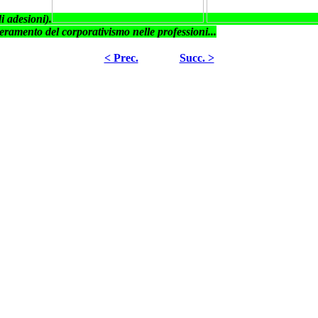
i adesioni).
superamento del corporativismo nelle professioni...
< Prec.
Succ. >