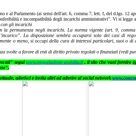
o e al Parlamento (ai sensi dell'art. 6, comma 7, lett. f, del d.lgs. 12 a
feribilità e incompatibilità degli incarichi amministrativi". Vi si legge
 con gli incarichi
con la permanenza negli incarichi. La norma vigente (art. 9, comma 
’incarico”. La disposizione sembra occuparsi solo dei casi di regol
mente o meno, si occupi della cura di interessi particolari, suoi o di a
 svolte a favore di enti di diritto privato regolati o finanziati (vedi pu
vvocati" segui
www.negoziazione-assistita.it
, il sito che vuol fornire (
one".
ettuale, aderisci e invita altri ad aderire
al social network
www.concor