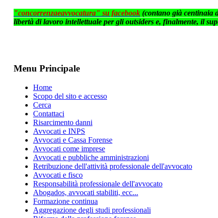
"concorrenzaeavvocatura" su facebook
(contano già centinaia d
libertà di lavoro intellettuale per gli outsiders e, finalmente, il 
Menu Principale
Home
Scopo del sito e accesso
Cerca
Contattaci
Risarcimento danni
Avvocati e INPS
Avvocati e Cassa Forense
Avvocati come imprese
Avvocati e pubbliche amministrazioni
Retribuzione dell'attività professionale dell'avvocato
Avvocati e fisco
Responsabilità professionale dell'avvocato
Abogados, avvocati stabiliti, ecc...
Formazione continua
Aggregazione degli studi professionali