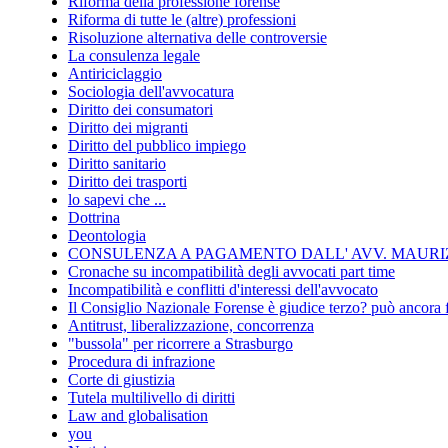
Riforma della professione forense
Riforma di tutte le (altre) professioni
Risoluzione alternativa delle controversie
La consulenza legale
Antiriciclaggio
Sociologia dell'avvocatura
Diritto dei consumatori
Diritto dei migranti
Diritto del pubblico impiego
Diritto sanitario
Diritto dei trasporti
lo sapevi che ...
Dottrina
Deontologia
CONSULENZA A PAGAMENTO DALL' AVV. MAURIZ
Cronache su incompatibilità degli avvocati part time
Incompatibilità e conflitti d'interessi dell'avvocato
Il Consiglio Nazionale Forense è giudice terzo? può ancora 
Antitrust, liberalizzazione, concorrenza
"bussola" per ricorrere a Strasburgo
Procedura di infrazione
Corte di giustizia
Tutela multilivello di diritti
Law and globalisation
you