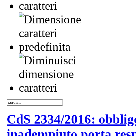
CdS 2334/2016: obbligo
inadempiuto porta resp