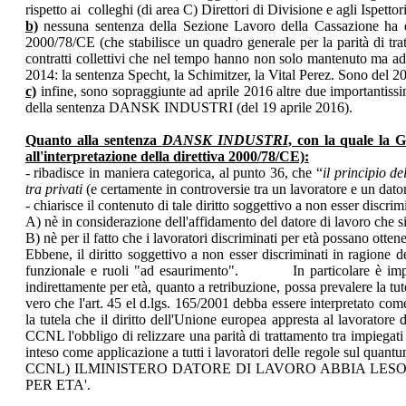
rispetto ai colleghi (di area C) Direttori di Divisione e agli Ispett
b)
nessuna sentenza della Sezione Lavoro della Cassazione ha esa
2000/78/CE (che stabilisce un quadro generale per la parità di trat
contratti collettivi che nel tempo hanno non solo mantenuto ma addi
2014: la sentenza Specht, la Schimitzer, la Vital Perez. Sono del 
c)
infine, sono sopraggiunte ad aprile 2016 altre due importantis
della sentenza DANSK INDUSTRI (del 19 aprile 2016).
Quanto alla sentenza
DANSK INDUSTRI
, con la quale la 
all'interpretazione della direttiva 2000/78/CE):
- ribadisce in maniera categorica, al punto 36, che “
il principio d
tra privati
(e certamente in controversie tra un lavoratore e un dato
- chiarisce il contenuto di tale diritto soggettivo a non esser discri
A) nè in considerazione dell'affidamento del datore di lavoro che si
B) nè per il fatto che i lavoratori discriminati per età possano otte
Ebbene, il diritto soggettivo a non esser discriminati in ragione 
funzionale e ruoli "ad esaurimento". In particolare è importan
indirettamente per età, quanto a retribuzione, possa prevalere la t
vero che l'art. 45 el d.lgs. 165/2001 debba essere interpretato co
la tutela che il diritto dell'Unione europea appresta al lavorato
CCNL l'obbligo di relizzare una parità di trattamento tra impiegati p
inteso come applicazione a tutti i lavoratori delle regole sul quan
CCNL) ILMINISTERO DATORE DI LAVORO ABBIA LESO 
PER ETA'.