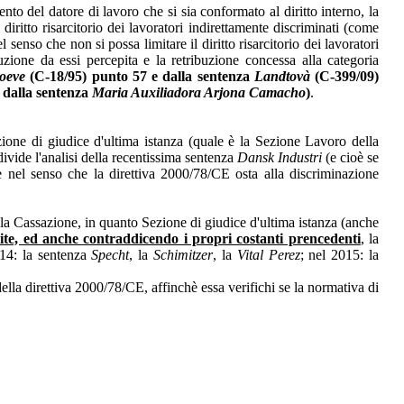
ento del datore di lavoro che si sia conformato al diritto interno, la
diritto risarcitorio dei lavoratori indirettamente discriminati (come
l senso che non si possa limitare il diritto risarcitorio dei lavoratori
zione da essi percepita e la retribuzione concessa alla categoria
oeve
(C-18/95) punto 57 e dalla sentenza
Landtovà
(C-399/09)
 dalla sentenza
Maria Auxiliadora Arjona Camacho
)
.
one di giudice d'ultima istanza (quale è la Sezione Lavoro della
divide l'analisi della recentissima sentenza
Dansk Industri
(e cioè se
one nel senso che la direttiva 2000/78/CE osta alla discriminazione
la Cassazione, in quanto Sezione di giudice d'ultima istanza (anche
nite, ed anche contraddicendo i propri costanti prencedenti
, la
014: la sentenza
Specht
, la
Schimitzer
, la
Vital Perez
; nel 2015: la
della direttiva 2000/78/CE, affinchè essa verifichi se la normativa di