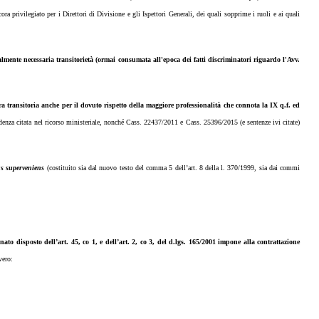
a privilegiato per i Direttori di Divisione e gli Ispettori Generali, dei quali sopprime i ruoli e ai quali
lmente necessaria transitorietà (ormai consumata all'epoca dei fatti discriminatori riguardo l'Avv.
a transitoria anche per il dovuto rispetto della maggiore professionalità che connota la IX q.f. ed
udenza citata nel ricorso ministeriale, nonché Cass. 22437/2011 e Cass. 25396/2015 (e sentenze ivi citate)
s superveniens
(costituito sia dal nuovo testo del comma 5 dell’art. 8 della l. 370/1999, sia dai commi
ato disposto dell’art. 45, co 1, e dell’art. 2, co 3, del d.lgs. 165/2001 impone alla
contrattazione
vero: