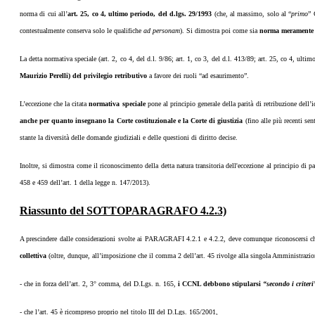
norma di cui all’
art. 25, co 4, ultimo periodo, del d.lgs. 29/1993
(che, al massimo, solo al “
primo
” 
contestualmente conserva solo le qualifiche
ad personam
). Si dimostra poi come sia
norma meramente 
La detta normativa speciale (art. 2, co 4, del d.l. 9/86; art. 1, co 3, del d.l. 413/89; art. 25, co 4, ulti
Maurizio Perelli) del privilegio retributivo
a favore dei ruoli “ad esaurimento”.
L’eccezione che la citata
normativa speciale
pone al principio generale della parità di retribuzione dell’
anche per quanto insegnano la Corte costituzionale e la Corte di giustizia
(fino alle più recenti se
stante la diversità delle domande giudiziali e delle questioni di diritto decise.
Inoltre, si dimostra come il riconoscimento della detta natura transitoria dell'eccezione al principio di p
458 e 459 dell’art. 1 della legge n. 147/2013).
Riassunto del SOTTOPARAGRAFO 4.2.3)
A prescindere dalle considerazioni svolte ai PARAGRAFI 4.2.1 e 4.2.2, deve comunque riconoscersi ch
collettiva
(oltre, dunque, all’imposizione che il comma 2 dell’art. 45 rivolge alla singola Amministrazio
- che in forza dell’art. 2, 3° comma, del D.Lgs. n. 165,
i CCNL debbono stipularsi
“secondo i criter
- che l’art. 45 è ricompreso proprio nel titolo III del D.Lgs. 165/2001,