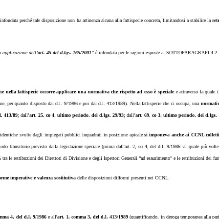
 infondata perché tale disposizione non ha attinenza alcuna alla fattispecie concreta, limitandosi a stabilire la
ret
a applicazione dell’
art. 45 del d.lgs. 165/2001
”
è infondata per le ragioni esposte ai SOTTOPARAGRAFI 4.2.1
e nella fattispecie occorre applicare una normativa che rispetto ad esso è speciale
e attraverso la quale i
ione, per quanto disposto dal d.l. 9/1986 e poi dal d.l. 413/1989). Nella fattispecie che ci occupa, una
normativ
.l. 413/89
; dall’
art. 25, co 4, ultimo periodo, del d.lgs. 29/93
; dall’
art. 69, co 3, ultimo periodo, del d.lgs.
dentiche svolte dagli impiegati pubblici inquadrati in posizione apicale
si imponeva anche ai CCNL collet
do transitorio previsto dalla legislazione speciale (prima dall'art. 2, co 4, del d.l. 9/1986 -al quale più volte
tra le retribuzioni dei Direttori di Divisione e degli Ispettori Generali “ad esaurimento” e le retribuzioni dei funz
rme imperative e valenza sostitutiva
delle disposizioni difformi presenti nei CCNL.
omma 4, del d.l. 9/1986
e all'
art. 1, comma 3, del d.l. 413/1989
(quantificando, in deroga temporanea alla pari