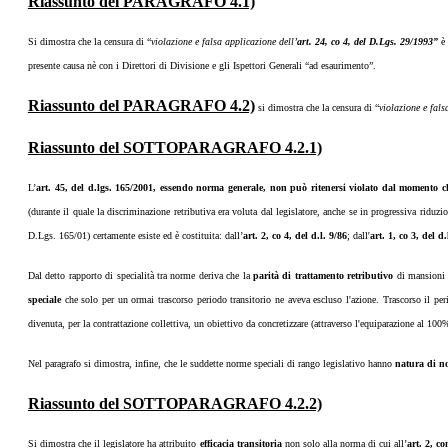
Riassunto del PARAGRAFO 4.1)
Si dimostra che la censura di “
violazione e falsa applicazione dell’
art. 24, co 4, del D.Lgs. 29/1993”
è
presente causa nè con i Direttori di Divisione e gli Ispettori Generali “ad esaurimento”.
Riassunto del PARAGRAFO 4.2)
si dimostra che la censura di “
violazione e fals
Riassunto del SOTTOPARAGRAFO 4.2.1)
L’
art. 45, del d.lgs. 165/2001, essendo norma generale, non può ritenersi violato dal momento ch
(durante il quale la discriminazione retributiva era voluta dal legislatore, anche se in progressiva riduz
D.Lgs. 165/01) certamente esiste ed è costituita: dall’
art. 2, co 4, del d.l. 9/86
; dall'
art. 1, co 3, del d
Dal detto rapporto di specialità tra norme deriva che la
parità di trattamento retributivo
di mansioni i
speciale
che solo per un ormai trascorso periodo transitorio ne aveva escluso l'azione. Trascorso il perio
divenuta, per la contrattazione collettiva, un obiettivo da concretizzare (attraverso l'equiparazione al 100% 
Nel paragrafo si dimostra, infine, che le suddette norme speciali di rango legislativo hanno
natura di no
Riassunto del SOTTOPARAGRAFO 4.2.2)
Si dimostra che il legislatore ha attribuito
efficacia transitoria
non solo alla norma di cui all’
art. 2, c