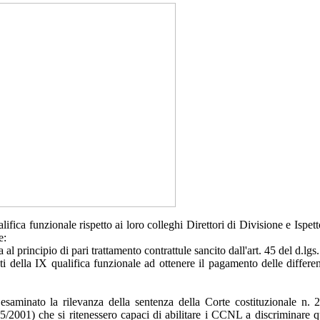
alifica funzionale rispetto ai loro colleghi Direttori di Divisione e Ispe
e:
al principio di pari trattamento contrattule sancito dall'art. 45 del d.lg
ti della IX qualifica funzionale ad ottenere il pagamento delle differenz
aminato la rilevanza della sentenza della Corte costituzionale n. 22
165/2001) che si ritenessero capaci di abilitare i CCNL a discriminare q