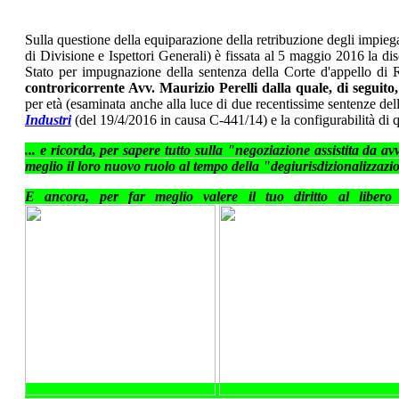
Sulla questione della equiparazione della retribuzione degli impiegati
di Divisione e Ispettori Generali) è fissata al 5 maggio 2016 la d
Stato per impugnazione della sentenza della Corte d'appello di Ro
controricorrente Avv. Maurizio Perelli dalla quale, di seguito
per età (esaminata anche alla luce di due recentissime sentenze dell
Industri
(del 19/4/2016 in causa C-441/14) e la configurabilità di que
... e ricorda, per sapere tutto sulla "negoziazione assistita da a
meglio il loro nuovo ruolo al tempo della "degiurisdizionalizzazi
E ancora, per far meglio valere il tuo diritto al libero 