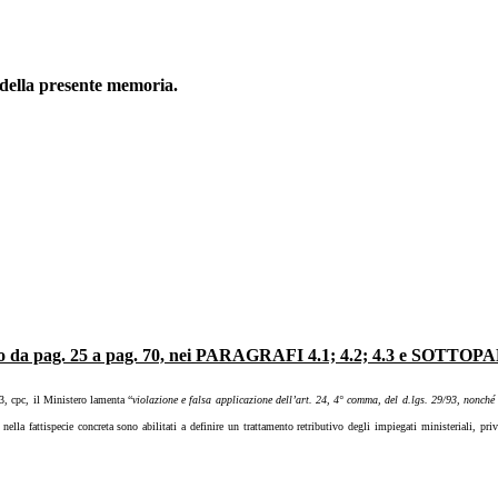
5 della presente memoria.
pag. 25 a pag. 70, nei PARAGRAFI 4.1; 4.2; 4.3 e SOTTOPARAGR
 3, cpc, il Ministero lamenta “
violazione e falsa applicazione dell’art. 24, 4° comma, del d.lgs. 29/93, nonché
lla fattispecie concreta sono abilitati a definire un trattamento retributivo degli impiegati ministeriali, pr