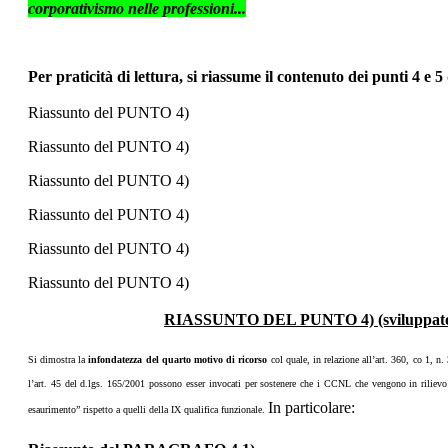
corporativismo nelle professioni...
Per praticità di lettura, si riassume il contenuto dei punti 4 e 
Riassunto del PUNTO 4)
Riassunto del PUNTO 4)
Riassunto del PUNTO 4)
Riassunto del PUNTO 4)
Riassunto del PUNTO 4)
Riassunto del PUNTO 4)
RIASSUNTO DEL PUNTO 4) (sviluppato da 
Si dimostra la
infondatezza del quarto motivo di ricorso
col quale, in relazione all’art. 360, co 1, n.
l’art. 45 del d.lgs. 165/2001 possono esser invocati per sostenere che i CCNL che vengono in rilievo ne
In particolare:
esaurimento” rispetto a quelli della IX qualifica funzionale.