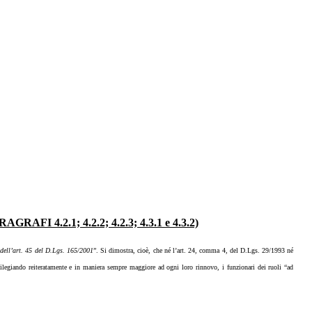
AFI 4.2.1; 4.2.2; 4.2.3; 4.3.1 e 4.3.2)
 dell’art. 45 del D.Lgs. 165/2001
”. Si dimostra, cioè, che né l’art. 24, comma 4, del D.Lgs. 29/1993 né
ivilegiando reiteratamente e in maniera sempre maggiore ad ogni loro rinnovo, i funzionari dei ruoli “ad