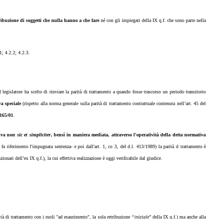
ribuzione di soggetti che nulla hanno a che fare
né con gli impiegati della IX q.f. che sono parte
nella
; 4.2.2; 4.2.3.
l legislatore ha scelto di rinviare la parità di trattamento a quando fosse trascorso un periodo transitorio
a speciale
(rispetto alla norma generale sulla parità di trattamento contrattuale contenuta nell’art. 45 del
 165/01
.
tiva non
sic et simpliciter
, bensì in maniera mediata, attraverso l'operatività della detta normativa
 fa riferimento l'impugnata sentenza- e poi dall'art. 1, co 3, del d.l. 413/1989) la parità d trattamento è
ionari dell’ex IX q.f.), la cui effettiva realizzazione è oggi verificabile dal giudice.
tà di trattamento con i ruoli "ad esaurimento", la sola retribuzione
“iniziale
” della IX q.f.) ma anche alla