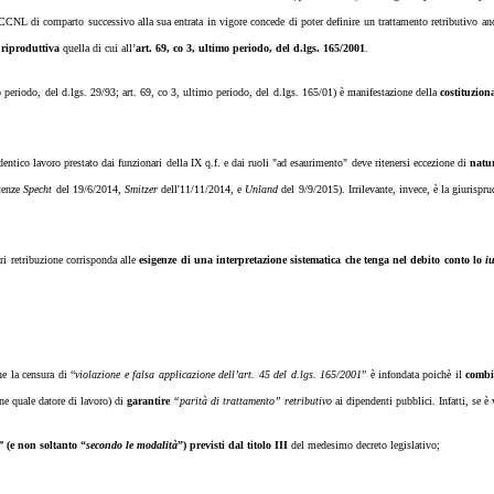
CCNL di comparto successivo alla sua entrata in vigore concede di poter definire un trattamento retributivo ancor
riproduttiva
quella di cui all’
art. 69, co 3, ultimo periodo, del d.lgs. 165/2001
.
mo periodo, del d.lgs. 29/93; art. 69, co 3, ultimo periodo, del d.lgs. 165/01) è manifestazione della
costituziona
identico lavoro prestato dai funzionari della IX q.f. e dai ruoli "ad esaurimento" deve ritenersi eccezione di
natur
ntenze
Specht
del 19/6/2014,
Smitzer
dell'11/11/2014, e
Unland
del 9/9/2015). Irrilevante, invece, è la giurispr
ari retribuzione corrisponda alle
esigenze di una interpretazione sistematica che tenga nel debito conto lo
iu
e la censura di “
violazione e falsa applicazione dell’art. 45 del d.lgs. 165/2001
” è infondata poichè il
combin
ne quale datore di lavoro) di
garantire
“parità di trattamento” retributivo
ai dipendenti pubblici. Infatti, se è 
i”
(e non soltanto “
secondo le modalità
”) previsti dal titolo III
del medesimo decreto legislativo;