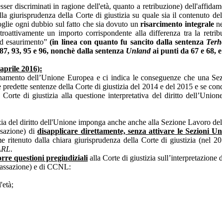
esser discriminati in ragione dell'età, quanto a retribuzione) dell'affidam
la giurisprudenza della Corte di giustizia su quale sia il contenuto del 
glie ogni dubbio sul fatto che sia dovuto un
risarcimento integrale
ne
oattivamente un importo corrispondente alla differenza tra la retribu
“ad esaurimento”
(in linea con quanto fu sancito dalla sentenza
Terh
87, 93, 95 e 96, nonchè dalla sentenza
Unland
ai punti da 67 e 68, e
 aprile 2016):
ionamento dell’Unione Europea e ci indica le conseguenze che una Sezi
e predette sentenze della Corte di giustizia del 2014 e del 2015 e se con
a Corte di giustizia alla questione interpretativa del diritto dell’Uni
azia del diritto dell'Unione imponga anche anche alla Sezione Lavoro del
ssazione) di
disapplicare direttamente, senza attivare le Sezioni U
e ritenuto dalla chiara giurisprudenza della Corte di giustizia (nel 2
ARL
.
rre questioni pregiudiziali
alla Corte di giustizia sull’interpretazione 
a Cassazione) e di CCNL:
'età;