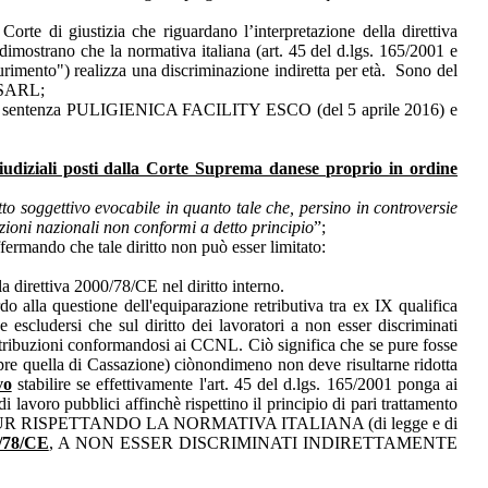
te di giustizia che riguardano l’interpretazione della direttiva
 dimostrano che la normativa italiana (art. 45 del d.lgs. 165/2001 e
aurimento") realizza una discriminazione indiretta per età. Sono del
t SARL;
a della sentenza PULIGIENICA FACILITY ESCO (del 5 aprile 2016) e
egiudiziali posti dalla Corte Suprema danese proprio in ordine
itto soggettivo evocabile in quanto tale che, persino in controversie
izioni nazionali non conformi a detto principio
”;
ffermando che tale diritto non può esser limitato:
ella direttiva 2000/78/CE nel diritto interno.
o alla questione dell'equiparazione retributiva tra ex IX qualifica
ludersi che sul diritto dei lavoratori a non esser discriminati
 retribuzioni conformandosi ai CCNL. Ciò significa che se pure fosse
mpre quella di Cassazione) ciònondimeno non deve risultarne ridotta
vo
stabilire se effettivamente l'art. 45 del d.lgs. 165/2001 ponga ai
i lavoro pubblici affinchè rispettino il principio di pari trattamento
se PUR RISPETTANDO LA NORMATIVA ITALIANA (di legge e di
78/CE
, A NON ESSER DISCRIMINATI INDIRETTAMENTE