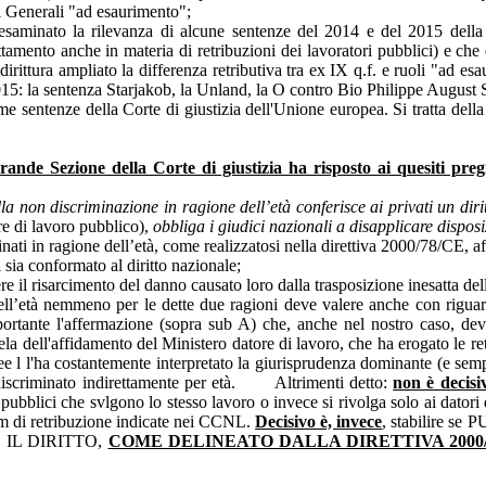
ori Generali "ad esaurimento";
minato la rilevanza di alcune sentenze del 2014 e del 2015 della Cor
tamento anche in materia di retribuzioni dei lavoratori pubblici) e che
rittura ampliato la differenza retributiva tra ex IX q.f. e ruoli "ad es
2015: la sentenza Starjakob, la Unland, la O contro Bio Philippe Augus
sime sentenze della Corte di giustizia dell'Unione europea. Si tratt
Grande Sezione della Corte di giustizia ha risposto ai quesiti pr
ella non discriminazione in ragione dell’età conferisce ai privati un dir
re di lavoro pubblico),
obbliga i giudici nazionali a disapplicare dispos
minati in ragione dell’età, come realizzatosi nella direttiva 2000/78/CE, a
 sia conformato al diritto nazionale;
nere il risarcimento del danno causato loro dalla trasposizione inesatta d
dell’età nemmeno per le dette due ragioni deve valere anche con riguard
te l'affermazione (sopra sub A) che, anche nel nostro caso, deve esc
utela dell'affidamento del Ministero datore di lavoro, che ha erogato le
mee l l'ha costantemente interpretato la giurisprudenza dominante (e se
re discriminato indirettamente per età. Altrimenti detto:
non è decisi
ubblici che svlgono lo stesso lavoro o invece si rivolga solo ai datori d
tum di retribuzione indicate nei CCNL.
Decisivo è, invece
, stabilire 
IL DIRITTO,
COME DELINEATO DALLA DIRETTIVA 2000/