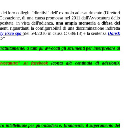
 dei loro colleghi "direttivi" dell' ex ruolo ad esaurimento (Direttori
la Cassazione, di una causa promossa nel 2011 dall'Avvocatura dello
ositata, in vista dell'udienza,
una ampia memoria a difesa del
nti riguardanti la configurabilità di una discriminazione indiretta
ity Esco spa
(del 5/4/2016 in causa C-689/13) e la sentenza
Dansk
O"
gratuitamente) a tutti gli avvocati gli
strumenti per interpretare al
vvocatura" su facebook
(conta già centinaia di adesioni).
ro intellettuale per gli outsiders e, finalmente, il superamento del