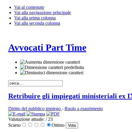
Vai al contenuto
Vai alla navigazione principale
Vai alla prima colonna
Vai alla seconda colonna
Avvocati Part Time
Retribuire gli impiegati ministeriali ex I
Diritto del pubblico impiego
-
Ruolo a esaurimento
Valutazione attuale:
/ 23
Scarso
Ottimo