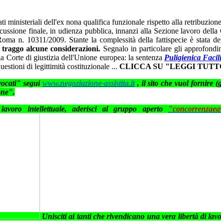
 ministeriali dell'ex nona qualifica funzionale rispetto alla retribuzione
iscussione finale, in udienza pubblica, innanzi alla Sezione lavoro del
ma n. 10311/2009. Stante la complessità della fattispecie è stata dep
, traggo alcune considerazioni.
Segnalo in particolare gli approfondime
a Corte di giustizia dell'Unione europea: la
sentenza
Puligienica Facil
stioni di legittimità costituzionale ...
CLICCA SU "LEGGI TUTT
vvocati" segui
www.negoziazione-assistita.it
, il sito che vuol fornire (
one".
lavoro intellettuale,
aderisci al gruppo aperto
"concorrenzaea
Unisciti ai tanti che rivendicano una vera libertà di lavo