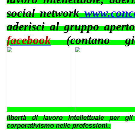
social network
www.conco
aderisci al gruppo apert
facebook
(contano già
libertà di lavoro intellettuale per g
corporativismo nelle professioni..