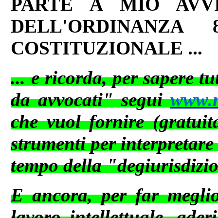
PARTE A MIO AVVI
DELL'ORDINANZA 
COSTITUZIONALE ...
... e ricorda, per sapere t
da avvocati" segui
www.ne
che vuol fornire (gratuit
strumenti per interpretare
tempo della "degiurisdizi
E ancora, per far meglio 
lavoro intellettuale, ader