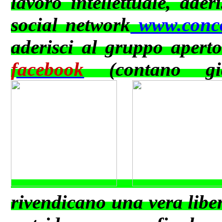
lavoro intellettuale, ader
social network
www.conco
aderisci al gruppo apert
facebook
(contano già
rivendicano una vera libert