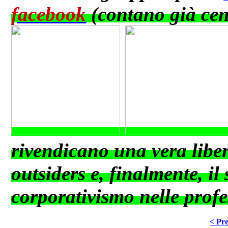
facebook
(contano già cent
rivendicano una vera libert
outsiders e, finalmente, i
corporativismo nelle profes
< Pre