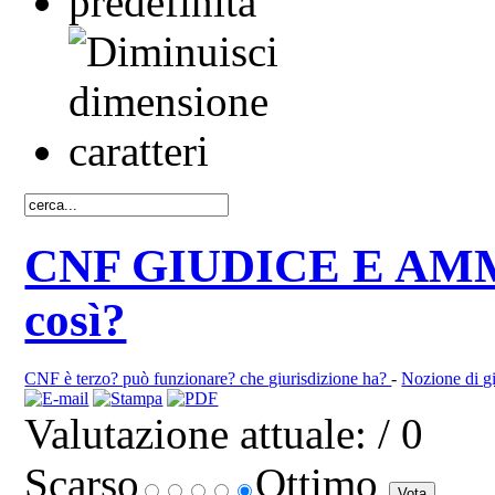
CNF GIUDICE E AMM
così?
CNF è terzo? può funzionare? che giurisdizione ha?
-
Nozione di gi
Valutazione attuale:
/ 0
Scarso
Ottimo