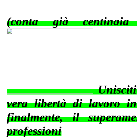
(conta già centinaia 
Uniscit
vera libertà di lavoro in
finalmente, il superame
professioni