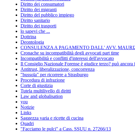
Diritto dei consumatori
Diritto dei migranti
Diritto del pubblico impiego
Diritto sanitario
Diritto dei trasporti
lo sapevi che ...
Dottrina
Deontologia
CONSULENZA A PAGAMENTO DALL' AVV. MAURIZ
Cronache su incompatibilità degli avvocati part time
Incompatibilità e conflitti d'interessi dell'avvocato
Il Consiglio Nazionale Forense è giudice terzo? può ancora 
Antitrust, liberalizzazione, concorrenza
"bussola" per ricorrere a Strasburgo
Procedura di infrazione
Corte di giustizia
Tutela multilivello di diritti
Law and globalisation
you
Notizie
Links
Saggezza varia e ricette di cucina
Quadri
"Facciamo le pulci" a Cass. SSUU n. 27266/13