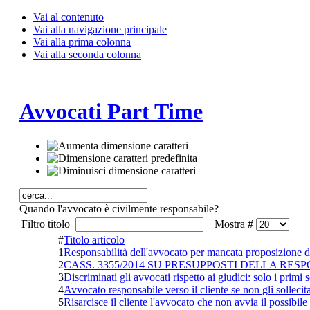
Vai al contenuto
Vai alla navigazione principale
Vai alla prima colonna
Vai alla seconda colonna
Avvocati Part Time
Quando l'avvocato è civilmente responsabile?
Filtro titolo
Mostra #
#
Titolo articolo
1
Responsabilità dell'avvocato per mancata proposizione d
2
CASS. 3355/2014 SU PRESUPPOSTI DELLA RE
3
Discriminati gli avvocati rispetto ai giudici: solo i primi
4
Avvocato responsabile verso il cliente se non gli sollecita
5
Risarcisce il cliente l'avvocato che non avvia il possibi