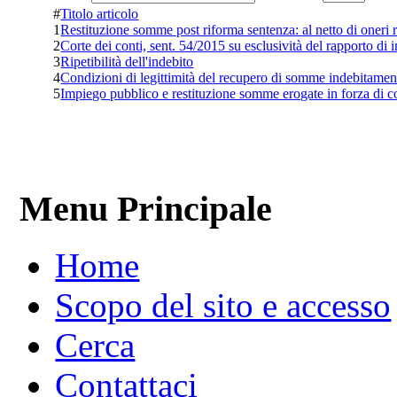
#
Titolo articolo
1
Restituzione somme post riforma sentenza: al netto di oneri 
2
Corte dei conti, sent. 54/2015 su esclusività del rapporto di
3
Ripetibilità dell'indebito
4
Condizioni di legittimità del recupero di somme indebitamen
5
Impiego pubblico e restituzione somme erogate in forza di co
Menu Principale
Home
Scopo del sito e accesso
Cerca
Contattaci