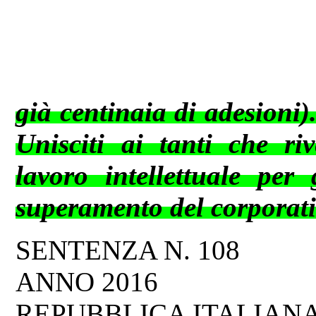
già centinaia di adesioni)
Unisciti ai tanti che ri
lavoro intellettuale per 
superamento del corporativ
SENTENZA N. 108
ANNO 2016
REPUBBLICA ITALIAN