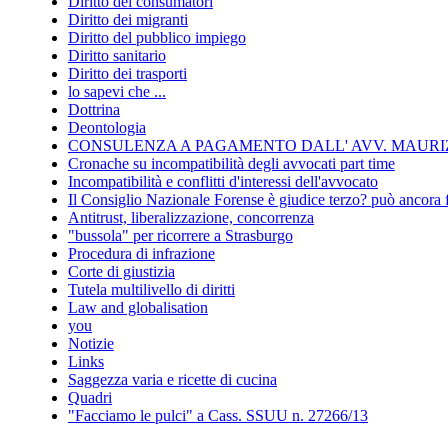
Diritto dei consumatori
Diritto dei migranti
Diritto del pubblico impiego
Diritto sanitario
Diritto dei trasporti
lo sapevi che ...
Dottrina
Deontologia
CONSULENZA A PAGAMENTO DALL' AVV. MAURIZ
Cronache su incompatibilità degli avvocati part time
Incompatibilità e conflitti d'interessi dell'avvocato
Il Consiglio Nazionale Forense è giudice terzo? può ancora 
Antitrust, liberalizzazione, concorrenza
"bussola" per ricorrere a Strasburgo
Procedura di infrazione
Corte di giustizia
Tutela multilivello di diritti
Law and globalisation
you
Notizie
Links
Saggezza varia e ricette di cucina
Quadri
"Facciamo le pulci" a Cass. SSUU n. 27266/13