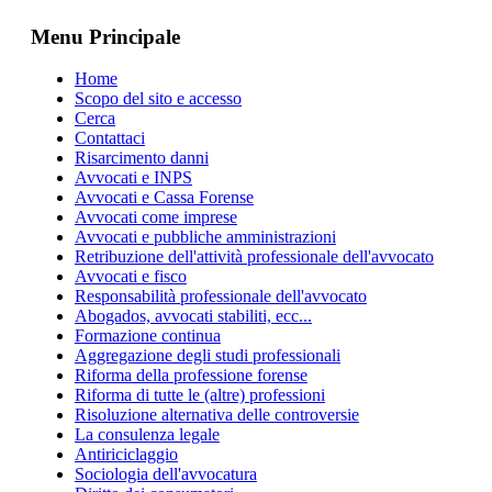
Menu Principale
Home
Scopo del sito e accesso
Cerca
Contattaci
Risarcimento danni
Avvocati e INPS
Avvocati e Cassa Forense
Avvocati come imprese
Avvocati e pubbliche amministrazioni
Retribuzione dell'attività professionale dell'avvocato
Avvocati e fisco
Responsabilità professionale dell'avvocato
Abogados, avvocati stabiliti, ecc...
Formazione continua
Aggregazione degli studi professionali
Riforma della professione forense
Riforma di tutte le (altre) professioni
Risoluzione alternativa delle controversie
La consulenza legale
Antiriciclaggio
Sociologia dell'avvocatura