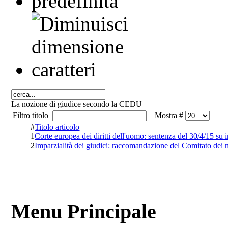
La nozione di giudice secondo la CEDU
Filtro titolo
Mostra #
#
Titolo articolo
1
Corte europea dei diritti dell'uomo: sentenza del 30/4/15 su i
2
Imparzialità dei giudici: raccomandazione del Comitato dei m
Menu Principale