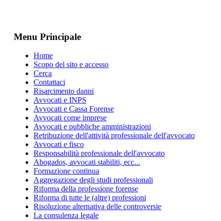
Menu Principale
Home
Scopo del sito e accesso
Cerca
Contattaci
Risarcimento danni
Avvocati e INPS
Avvocati e Cassa Forense
Avvocati come imprese
Avvocati e pubbliche amministrazioni
Retribuzione dell'attività professionale dell'avvocato
Avvocati e fisco
Responsabilità professionale dell'avvocato
Abogados, avvocati stabiliti, ecc...
Formazione continua
Aggregazione degli studi professionali
Riforma della professione forense
Riforma di tutte le (altre) professioni
Risoluzione alternativa delle controversie
La consulenza legale