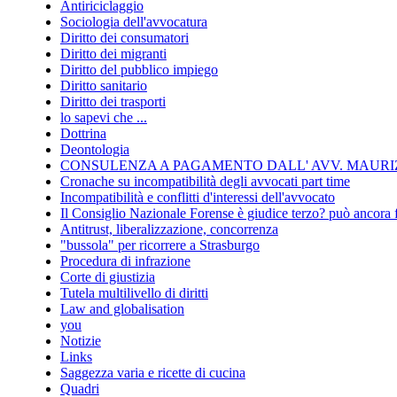
Antiriciclaggio
Sociologia dell'avvocatura
Diritto dei consumatori
Diritto dei migranti
Diritto del pubblico impiego
Diritto sanitario
Diritto dei trasporti
lo sapevi che ...
Dottrina
Deontologia
CONSULENZA A PAGAMENTO DALL' AVV. MAURIZ
Cronache su incompatibilità degli avvocati part time
Incompatibilità e conflitti d'interessi dell'avvocato
Il Consiglio Nazionale Forense è giudice terzo? può ancora 
Antitrust, liberalizzazione, concorrenza
"bussola" per ricorrere a Strasburgo
Procedura di infrazione
Corte di giustizia
Tutela multilivello di diritti
Law and globalisation
you
Notizie
Links
Saggezza varia e ricette di cucina
Quadri