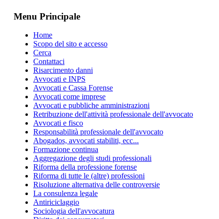
Menu Principale
Home
Scopo del sito e accesso
Cerca
Contattaci
Risarcimento danni
Avvocati e INPS
Avvocati e Cassa Forense
Avvocati come imprese
Avvocati e pubbliche amministrazioni
Retribuzione dell'attività professionale dell'avvocato
Avvocati e fisco
Responsabilità professionale dell'avvocato
Abogados, avvocati stabiliti, ecc...
Formazione continua
Aggregazione degli studi professionali
Riforma della professione forense
Riforma di tutte le (altre) professioni
Risoluzione alternativa delle controversie
La consulenza legale
Antiriciclaggio
Sociologia dell'avvocatura