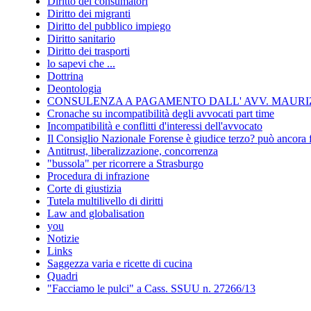
Diritto dei consumatori
Diritto dei migranti
Diritto del pubblico impiego
Diritto sanitario
Diritto dei trasporti
lo sapevi che ...
Dottrina
Deontologia
CONSULENZA A PAGAMENTO DALL' AVV. MAURIZ
Cronache su incompatibilità degli avvocati part time
Incompatibilità e conflitti d'interessi dell'avvocato
Il Consiglio Nazionale Forense è giudice terzo? può ancora 
Antitrust, liberalizzazione, concorrenza
"bussola" per ricorrere a Strasburgo
Procedura di infrazione
Corte di giustizia
Tutela multilivello di diritti
Law and globalisation
you
Notizie
Links
Saggezza varia e ricette di cucina
Quadri
"Facciamo le pulci" a Cass. SSUU n. 27266/13