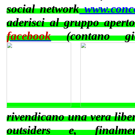
social network
www.conco
aderisci al gruppo apert
facebook
(contano già
rivendicano una vera libert
outsiders e, finalm