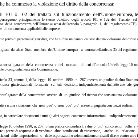
 che ha commesso la violazione del diritto della concorrenza;
li 101 o 102 del trattato sul funzionamento dell'Unione europea, le dis
e perseguono principalmente lo
stesso obiettivo degli articoli 101 e 102 del Trattato su
itto della concorrenza
dell'Unione ai sensi dell'articolo 3, paragrafo 1, del regolamento
(CE) 
gole di concorrenza
applicabili alle imprese;
nte privo di personalita' giuridica, che ha subito un danno causato
da una violazione del diritto
signata da altro Stato membro dell'Unione europea a norma
dell'articolo 35 del regola
l'autorita' garante della concorrenza e del mercato di cui
all'articolo 10 della legge 10 o
nte o congiuntamente alla Commissione;
rticolo 33, comma 1, della legge 10 ottobre 1990, n. 287,
ovvero un giudice di altro Stato m
onunce giurisdizionali formulate su tali decisioni,
indipendentemente dal fatto che tale gi
torita' garante della concorrenza ovvero di un giudice del
ricorso che constata una violazione 
lativa a una violazione che non puo' o non puo' piu' essere
impugnata con mezzi ordinari;
to, in particolare documenti e tutti gli altri oggetti contenenti
informazioni, indipendentement
 legge 10 ottobre 1990, n. 287, o una pratica concordata fra due
o piu' concorrenti, volta a
re i prezzi di acquisto o di vendita o altre condizioni di
transazione, anche in relazione 
trizioni delle importazioni o delle
esportazioni o azioni anticoncorrenziali dirette contro altr