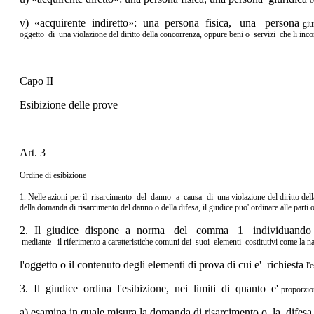
v) «acquirente indiretto»: una persona fisica, una persona
giu
oggetto di una
violazione del diritto della concorrenza, oppure beni o servizi che
li inc
Capo II
Esibizione delle prove
Art. 3
Ordine di esibizione
1. Nelle azioni per il risarcimento del danno a causa di una
violazione del diritto de
della domanda di risarcimento del danno o della difesa,
il giudice puo' ordinare alle parti
2. Il giudice dispone a norma del comma 1 individuando
mediante il
riferimento a caratteristiche comuni dei suoi elementi costitutivi
come la na
l'oggetto o il contenuto degli elementi di prova di cui e' richiesta
l'
3. Il giudice ordina l'esibizione, nei limiti di quanto e'
proporzion
a) esamina in quale misura la domanda di risarcimento o la difes