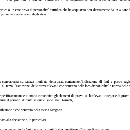
ridica o un ente privo di personalita' giuridica che ha acquistato
non direttamente da un autore 
orporano o che derivano dagli stessi.
lla concorrenza, su istanza motivata della
parte, contenente l'indicazione di fatti e prove ra
 o al terzo l'esibizione delle
prove rilevanti che rientrano nella loro disponibilita' a norma delle
specificatamente e in modo circoscritto gli elementi di prova o le
rilevanti categorie di prove
tura, il periodo durante il quale sono stati formati,
esibizione e che rientrano nella stessa categoria.
ato alla decisione e, in particolare:
a
sono sostenute da fatti e prove disponibili che giustificano l'ordine
di esibizione;