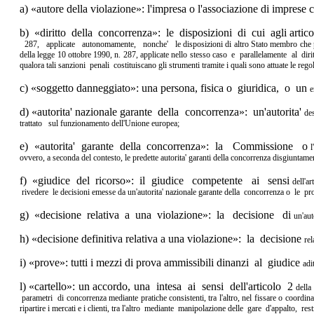
a) «autore della violazione»: l'impresa o l'associazione di imprese
b) «diritto della concorrenza»: le disposizioni di cui agli artico
287, applicate autonomamente, nonche' le
disposizioni di altro Stato membro ch
della legge 10 ottobre 1990, n. 287, applicate
nello stesso caso e parallelamente al dir
qualora tali sanzioni penali costituiscano
gli strumenti tramite i quali sono attuate le re
c) «soggetto danneggiato»: una persona, fisica o giuridica, o un
e
d) «autorita' nazionale garante della concorrenza»: un'autorita'
de
trattato sul
funzionamento dell'Unione europea;
e) «autorita' garante della concorrenza»: la Commissione o
ovvero, a
seconda del contesto, le predette autorita' garanti della concorrenza
disgiuntame
f) «giudice del ricorso»: il giudice competente ai sensi
dell'a
rivedere le
decisioni emesse da un'autorita' nazionale garante della concorrenza
o le pr
g) «decisione relativa a una violazione»: la decisione di
un'au
h) «decisione definitiva relativa a una violazione»: la decisione
re
i) «prove»: tutti i mezzi di prova ammissibili dinanzi al giudice
adi
l) «cartello»: un accordo, una intesa ai sensi dell'articolo 2
della
parametri di
concorrenza mediante pratiche consistenti, tra l'altro, nel fissare o
coordina
ripartire i mercati e i clienti, tra l'altro mediante manipolazione
delle gare d'appalto, res