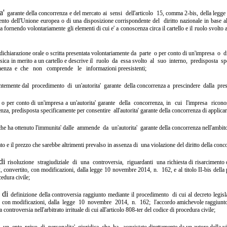
ta'
garante della concorrenza e del mercato ai sensi dell'articolo 15,
comma 2-bis, della legge
mento
dell'Unione europea o di una disposizione corrispondente del diritto
nazionale in base a
za
fornendo volontariamente gli elementi di cui e' a conoscenza circa il
cartello e il ruolo svolt
dichiarazione orale o scritta presentata volontariamente da parte o
per conto di un'impresa o d
isica in merito a un cartello e descrive il ruolo da essa
svolto al suo interno, predisposta s
menza e che non comprende le informazioni
preesistenti;
ntemente dal procedimento di un'autorita' garante della
concorrenza a prescindere dalla pr
e
o per conto di un'impresa a un'autorita' garante della concorrenza,
in cui l'impresa rico
nza, predisposta specificamente per consentire all'autorita'
garante della concorrenza di applic
che ha ottenuto l'immunita' dalle ammende da un'autorita' garante
della concorrenza nell'ambi
to e il prezzo che sarebbe altrimenti prevalso in assenza di una
violazione del diritto della conc
 di
risoluzione stragiudiziale di una controversia, riguardanti una
richiesta di risarciment
2,
convertito, con modificazioni, dalla legge 10 novembre 2014, n. 162,
e al titolo II-bis de
edura civile;
e di
definizione della controversia raggiunto mediante il procedimento di
cui al decreto legi
, con
modificazioni, dalla legge 10 novembre 2014, n. 162; l'accordo
amichevole raggiunto 
la
controversia nell'arbitrato irrituale di cui all'articolo 808-ter del
codice di procedura civile;
 un ente privo di personalita' giuridica che ha acquistato
direttamente da un autore della v