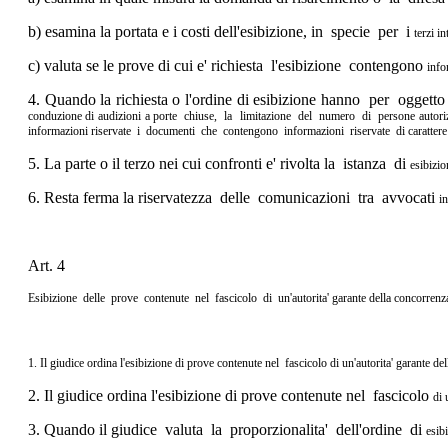
b) esamina la portata e i costi dell'esibizione, in specie per i
terzi in
c) valuta se le prove di cui e' richiesta l'esibizione contengono
info
4. Quando la richiesta o l'ordine di esibizione hanno per oggett
conduzione di
audizioni a porte chiuse, la limitazione del numero di persone
autor
informazioni
riservate i documenti che contengono informazioni riservate di
caratter
5. La parte o il terzo nei cui confronti e' rivolta la istanza di
esibizi
6. Resta ferma la riservatezza delle comunicazioni tra avvocati
in
Art. 4
Esibizione delle prove contenute nel fascicolo di un'autorita'
garante della concorrenz
1. Il giudice ordina l'esibizione di prove contenute nel fascicolo
di un'autorita' garante d
2. Il giudice ordina l'esibizione di prove contenute nel fascicolo
di 
3. Quando il giudice valuta la proporzionalita' dell'ordine di
esibi