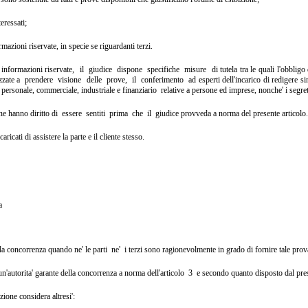
teressati;
rmazioni riservate, in specie se riguardanti terzi.
o
informazioni riservate, il giudice dispone specifiche misure di
tutela tra le quali l'obbli
izzate a prendere visione delle prove, il conferimento ad
esperti dell'incarico di redigere 
e personale, commerciale, industriale e finanziario relative
a persone ed imprese, nonche' i segre
one hanno diritto di essere sentiti prima che il giudice
provveda a norma del presente articolo.
caricati di assistere la parte e il cliente stesso.
a
ella concorrenza quando ne' le parti ne' i
terzi sono ragionevolmente in grado di fornire tale prov
un'autorita' garante della concorrenza a norma dell'articolo 3 e
secondo quanto disposto dal pres
zione considera altresi':