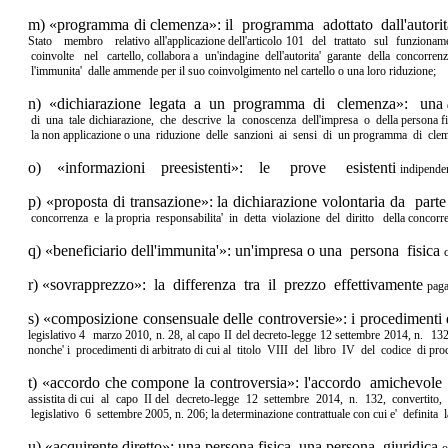
m) «programma di clemenza»: il programma adottato dall'autori
Stato membro relativo
all'applicazione dell'articolo 101 del trattato sul funziona
coinvolte nel cartello,
collabora a un'indagine dell'autorita' garante della concorren
l'immunita' dalle
ammende per il suo coinvolgimento nel cartello o una loro riduzione;
n) «dichiarazione legata a un programma di clemenza»: una
di una tale
dichiarazione, che descrive la conoscenza dell'impresa o della
persona f
la
non applicazione o una riduzione delle sanzioni ai sensi di un
programma di cle
o) «informazioni preesistenti»: le prove esistenti
indipende
p) «proposta di transazione»: la dichiarazione volontaria da part
concorrenza e la
propria responsabilita' in detta violazione del diritto della
concorre
q) «beneficiario dell'immunita'»: un'impresa o una persona fisica
r) «sovrapprezzo»: la differenza tra il prezzo effettivamente
paga
s) «composizione consensuale delle controversie»: i procedimenti
legislativo 4 marzo
2010, n. 28, al capo II del decreto-legge 12 settembre 2014, n. 13
nonche' i procedimenti
di arbitrato di cui al titolo VIII del libro IV del codice di
proc
t) «accordo che compone la controversia»: l'accordo amichevol
assistita di cui al capo II
del decreto-legge 12 settembre 2014, n. 132, convertito
legislativo 6 settembre
2005, n. 206; la determinazione contrattuale con cui e' definita 
u) «acquirente diretto»: una persona fisica, una persona giuridica
o