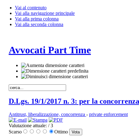
Vai al contenuto
Vai alla navigazione principale
Vai alla prima colonna
Vai alla seconda colonna
Avvocati Part Time
D.Lgs. 19/1/2017 n. 3: per la concorrenz
Antitrust, liberalizzazione, concorrenza
-
private enforcement
Valutazione attuale:
/ 3
Scarso
Ottimo