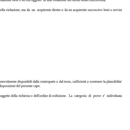
della violazione, ma da un acquirente
diretto o da un acquirente successivo beni o servizi
gionevolmente
disponibili dalla controparte o dal terzo, sufficienti a sostenere la
plausibilita'
disposizioni del presente capo.
 oggetto della richiesta o dell'ordine di
esibizione. La categoria di prove e' individuata