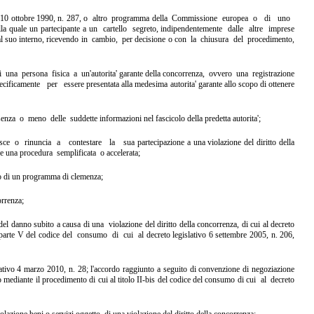
 10 ottobre 1990, n. 287, o altro programma
della Commissione europea o di uno
lla quale un partecipante a un cartello segreto,
indipendentemente dalle altre imprese
o al suo interno, ricevendo in cambio, per
decisione o con la chiusura del procedimento,
i una persona fisica a un'autorita'
garante della concorrenza, ovvero una registrazione
pecificamente per essere
presentata alla medesima autorita' garante allo scopo di ottenere
esenza o meno delle suddette
informazioni nel fascicolo della predetta autorita';
nosce o rinuncia a contestare la sua
partecipazione a una violazione del diritto della
are una procedura semplificata o
accelerata;
to di un programma di clemenza;
orrenza;
o del danno subito a causa di una violazione
del diritto della concorrenza, di cui al decreto
lla parte V del codice del consumo di cui al
decreto legislativo 6 settembre 2005, n. 206,
slativo 4 marzo 2010, n. 28; l'accordo raggiunto a
seguito di convenzione di negoziazione
mediante il procedimento di cui al titolo II-bis
del codice del consumo di cui al decreto
iolazione beni o servizi oggetto di
una violazione del diritto della concorrenza;