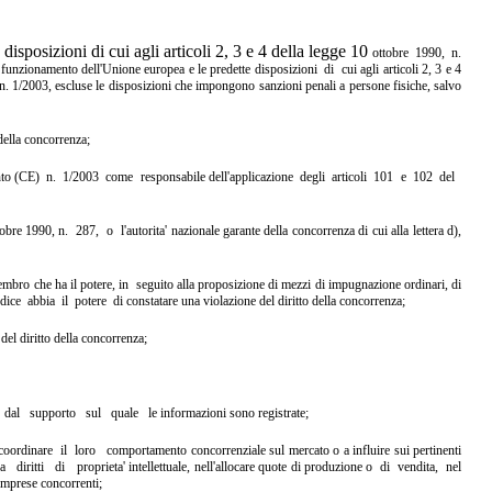
posizioni di cui agli articoli 2, 3 e 4 della legge 10
ottobre 1990, n.
l
funzionamento dell'Unione europea e le predette disposizioni di cui
agli articoli 2, 3 e 4
n. 1/2003, escluse le disposizioni che impongono sanzioni penali
a persone fisiche, salvo
 della concorrenza;
mento (CE) n. 1/2003 come responsabile
dell'applicazione degli articoli 101 e 102 del
ttobre 1990, n. 287, o l'autorita'
nazionale garante della concorrenza di cui alla lettera d),
embro che ha il potere, in seguito
alla proposizione di mezzi di impugnazione ordinari, di
udice abbia il potere di
constatare una violazione del diritto della concorrenza;
del diritto della concorrenza;
e dal supporto sul quale le
informazioni sono registrate;
 coordinare il loro comportamento
concorrenziale sul mercato o a influire sui pertinenti
a diritti di proprieta'
intellettuale, nell'allocare quote di produzione o di vendita, nel
e imprese
concorrenti;